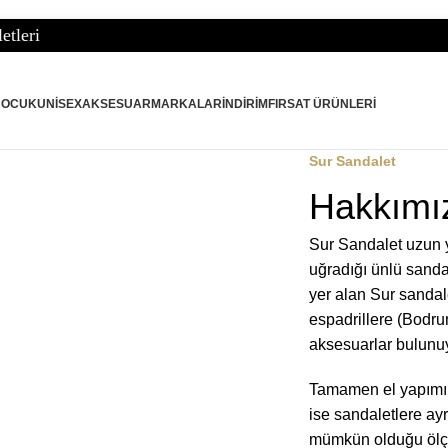
ÇOCUK
UNISEX
AKSESUAR
MARKALAR
İNDIRIM
FIRSAT ÜRÜNLERI
Sur Sandalet
Hakkımı
Sur Sandalet
uzun y
uğradığı ünlü sanda
yer alan
Sur sandal
espadrillere (Bodrum
aksesuarlar bulunuy
Tamamen el yapımı 
ise sandaletlere ayr
mümkün olduğu ölçüd