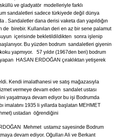
sküllü ve gladyatör modelleriyle farklı
um sandaletleri sadece türkiyede değil dünya
 . Sandaletler dana derisi vaketa dan yapıldığın
n de birebir. Kullanılan deri en az bir sene palamut
uyun içerisinde bekletildildikten sonra işlenip
başlanıyor. Bu yüzden bodrum sandaletleri giyenin
 koku yapmıyor. 57 yıldır (1967den beri) bodrum
tı yapan HASAN ERDOĞAN çıraklıktan yetişerek
ldi. Kendi imalathanesi ve satış mağazasıyla
hizmet vermeye devam eden sandalet ustası
ini yaşatmaya devam ediyor bu işi Bodrumda
ı imalatını 1935 li yıllarda başlatan MEHMET
et) ustadan öğrendiğini
ERDOĞAN Mehmet ustamız sayesinde Bodrum
tmaya devam ediyor. Oğulları Ali ve Berkant