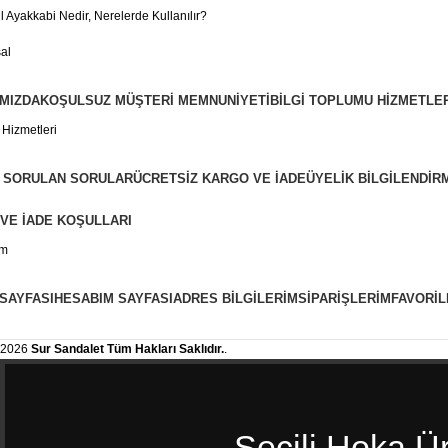
l Ayakkabi Nedir, Nerelerde Kullanılır?
al
MIZDA
KOŞULSUZ MÜŞTERI MEMNUNIYETI
BILGI TOPLUMU HIZMETLER
 Hizmetleri
 SORULAN SORULAR
ÜCRETSIZ KARGO VE İADE
ÜYELIK BILGILENDIR
 VE İADE KOŞULLARI
ım
 SAYFASI
HESABIM SAYFASI
ADRES BILGILERIM
SIPARIŞLERIM
FAVORIL
2026
Sur Sandalet
Tüm Hakları Saklıdır.
.
Seçili Hoka Ü