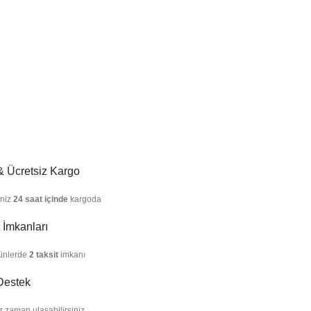
 & Ücretsiz Kargo
iniz
24 saat içinde
kargoda
 İmkanları
ünlerde
2 taksit
imkanı
Destek
r zaman ulaşabilirsiniz