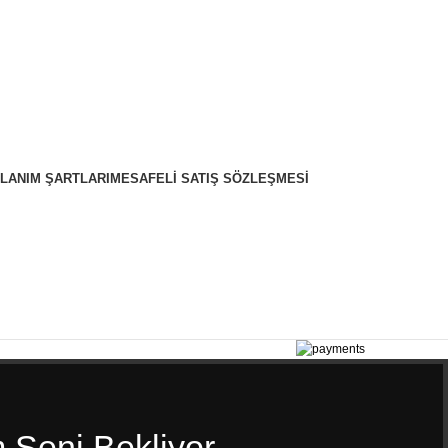
LLANIM ŞARTLARI
MESAFELI SATIŞ SÖZLEŞMESI
 Seni Bekliyor