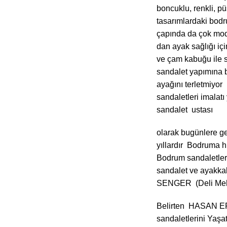
boncuklu, renkli, pü
tasarımlardaki bodr
çapında da çok moda
dan ayak sağlığı içi
ve çam kabuğu ile s
sandalet yapımına 
ayağını terletmiyor
sandaletleri imala
sandalet ustası
olarak bugünlere ge
yıllardır Bodruma 
Bodrum sandaletler
sandalet ve ayakkab
SENGER (Deli Mehm
Belirten HASAN 
sandaletlerini Yaşa