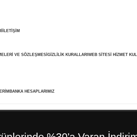
I
İLETIŞIM
MELERI VE SÖZLEŞMESI
GIZLILIK KURALLARI
WEB SITESI HIZMET KU
ERIM
BANKA HESAPLARIMIZ
rünlerinde %30'a Varan İndirim