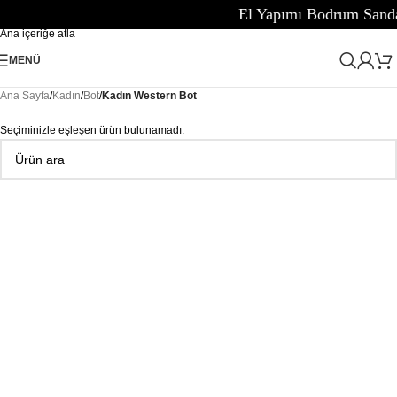
El Yapımı Bodrum Sandaletleri
Navigasyona atla
Ana içeriğe atla
MENÜ
Ana Sayfa
/
Kadın
/
Bot
/
Kadın Western Bot
Seçiminizle eşleşen ürün bulunamadı.