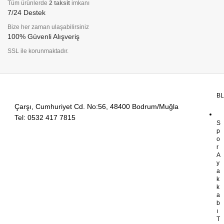
Tüm ürünlerde
2 taksit
imkanı
7/24 Destek
Bize her zaman ulaşabilirsiniz
100% Güvenli Alışveriş
SSL ile korunmaktadır.
B
Çarşı, Cumhuriyet Cd. No:56, 48400 Bodrum/Muğla
Tel: 0532 417 7815
S
p
o
r
A
y
a
k
k
a
b
ı
T