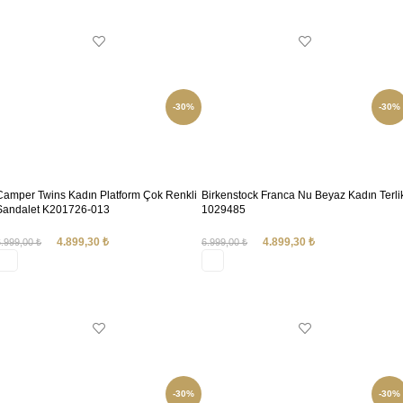
SEÇENEKLER
-30%
-30%
Camper Twins Kadın Platform Çok Renkli
Birkenstock Franca Nu Beyaz Kadın Terli
Sandalet K201726-013
1029485
4.899,30
₺
4.899,30
₺
6.999,00
₺
6.999,00
₺
SEÇENEKLER
SEÇENEKLER
-30%
-30%