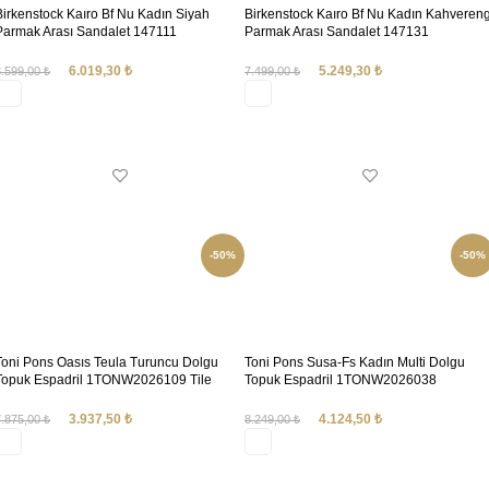
Birkenstock Kaıro Bf Nu Kadın Siyah
Birkenstock Kaıro Bf Nu Kadın Kahvereng
Parmak Arası Sandalet 147111
Parmak Arası Sandalet 147131
6.019,30
₺
5.249,30
₺
8.599,00
₺
7.499,00
₺
SEÇENEKLER
SEÇENEKLER
-50%
-50%
Toni Pons Oasıs Teula Turuncu Dolgu
Toni Pons Susa-Fs Kadın Multi Dolgu
Topuk Espadril 1TONW2026109 Tile
Topuk Espadril 1TONW2026038
3.937,50
₺
4.124,50
₺
7.875,00
₺
8.249,00
₺
SEÇENEKLER
SEÇENEKLER