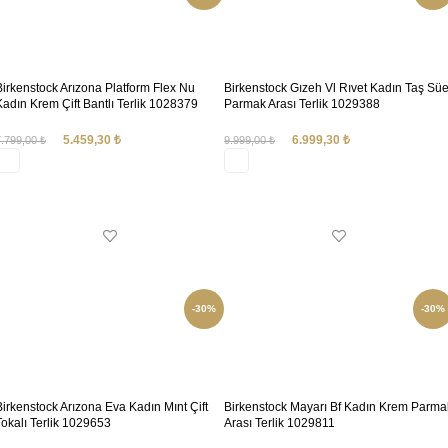
Birkenstock Arızona Platform Flex Nu
Birkenstock Gızeh Vl Rıvet Kadın Taş Süe
Kadın Krem Çift Bantlı Terlik 1028379
Parmak Arası Terlik 1029388
5.459,30
₺
6.999,30
₺
7.799,00
₺
9.999,00
₺
SEÇENEKLER
SEÇENEKLER
-30%
-30%
Birkenstock Arızona Eva Kadın Mınt Çift
Birkenstock Mayarı Bf Kadın Krem Parma
Tokalı Terlik 1029653
Arası Terlik 1029811