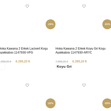
-20%
-20%
Hoka Kawana 2 Erkek Lacivert Koşu
Hoka Kawana 2 Erkek Koyu Gri Koşu
Ayakkabısı 1147930-VFG
Ayakkabısı 1147930-ARYC
6.399,20
₺
6.399,20
₺
7.999,00
₺
7.999,00
₺
Koyu Gri
SEÇENEKLER
SEÇENEKLER
-20%
-20%