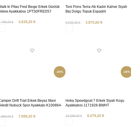
Walk In Pitas Fred Beıge Erkek Günlük
Toni Pons Terra-Ab Kadın Kahve Siyah
Tekne Ayakkabısı 1PTS0FRED57
Bej Dolgu Topuk Espadril
1TONW2026023 Mar
3.839,20
₺
4.799,00
₺
3.975,00
₺
6.625,00
₺
SEÇENEKLER
SEÇENEKLER
-20%
-20%
Camper Drift Trail Erkek Beyaz Mavi
Hoka Speedgoat 7 Erkek Siyah Koşu
Tekstil Nubuck Spor Ayakkabı K100864-
Ayakkabısı 1171928-BWHT
048
8.479,20
₺
10.599,00
₺
7.999,20
₺
9.999,00
₺
SEÇENEKLER