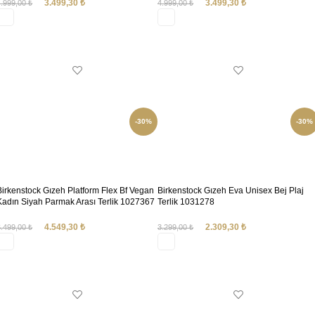
3.499,30
₺
3.499,30
₺
4.999,00
₺
4.999,00
₺
SEÇENEKLER
SEÇENEKLER
-30%
-30%
Birkenstock Gızeh Platform Flex Bf Vegan
Birkenstock Gızeh Eva Unisex Bej Plaj
Kadın Siyah Parmak Arası Terlik 1027367
Terlik 1031278
4.549,30
₺
2.309,30
₺
6.499,00
₺
3.299,00
₺
SEÇENEKLER
SEÇENEKLER