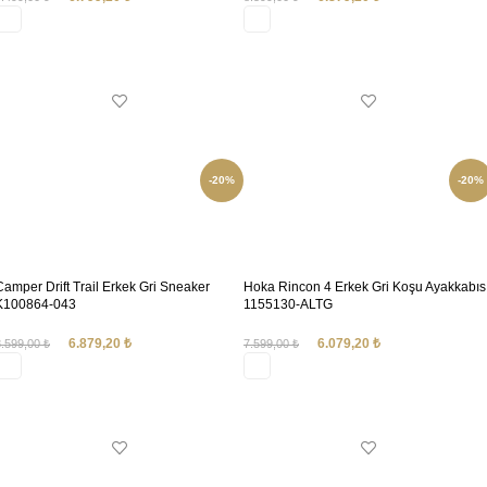
SEÇENEKLER
SEÇENEKLER
-20%
-20%
Camper Drift Trail Erkek Gri Sneaker
Hoka Rincon 4 Erkek Gri Koşu Ayakkabıs
K100864-043
1155130-ALTG
6.879,20
₺
6.079,20
₺
8.599,00
₺
7.599,00
₺
SEÇENEKLER
SEÇENEKLER