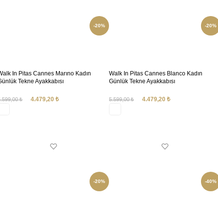
-20%
-20%
Walk In Pitas Cannes Marıno Kadın
Walk In Pitas Cannes Blanco Kadın
Günlük Tekne Ayakkabısı
Günlük Tekne Ayakkabısı
1PTS0CANNES05
1PTS0CANNES00
4.479,20
₺
4.479,20
₺
5.599,00
₺
5.599,00
₺
SEÇENEKLER
SEÇENEKLER
-20%
-40%