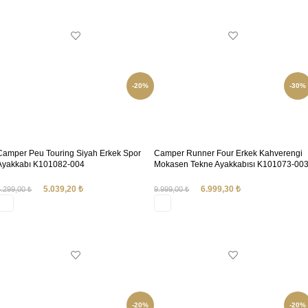
SEÇENEKLER
SEÇENEKLER
-20%
-30%
Camper Peu Touring Siyah Erkek Spor
Camper Runner Four Erkek Kahverengi
Ayakkabı K101082-004
Mokasen Tekne Ayakkabısı K101073-00
5.039,20
₺
6.999,30
₺
6.299,00
₺
9.999,00
₺
SEÇENEKLER
SEÇENEKLER
-20%
-20%