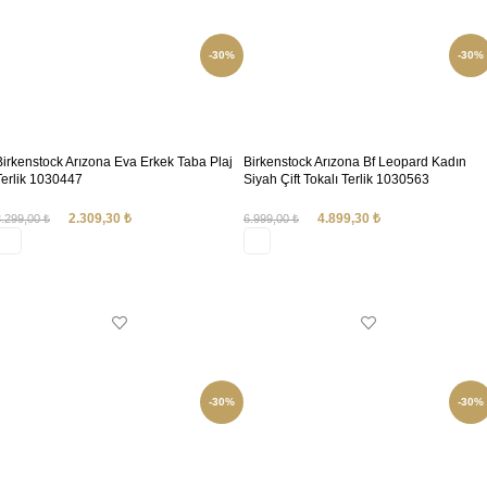
-30%
-30%
Birkenstock Arızona Eva Erkek Taba Plaj
Birkenstock Arızona Bf Leopard Kadın
Terlik 1030447
Siyah Çift Tokalı Terlik 1030563
2.309,30
₺
4.899,30
₺
3.299,00
₺
6.999,00
₺
SEÇENEKLER
SEÇENEKLER
-30%
-30%