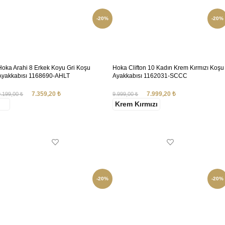
-20%
-20%
Hoka Arahi 8 Erkek Koyu Gri Koşu
Hoka Clifton 10 Kadın Krem Kırmızı Koşu
Ayakkabısı 1168690-AHLT
Ayakkabısı 1162031-SCCC
7.359,20
₺
7.999,20
₺
9.199,00
₺
9.999,00
₺
Krem Kırmızı
SEÇENEKLER
SEÇENEKLER
-20%
-20%