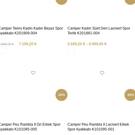
Camper Twins Kadın Kadın Beyaz Spor
Camper Kadın Süet Deri Lacivert Spor
Ayakkabı K201909-004
Terlik K201881-004
7.199,20
₺
5.599,20
₺
–
6.999,00
₺
8.999,00
₺
SEÇENEKLER
SEÇENEKLER
-20%
-20%
Camper Peu Rambla II Gri Erkek Spor
Camper Peu Rambla II Lacivert Erkek
Ayakkabı K101095-005
Spor Ayakkabı K101095-001