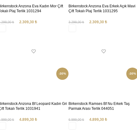
Birkenstock Arızona Eva Kadın Mor Çift
Birkenstock Arızona Eva Erkek Açık Mavi
Tokalı Plaj Terlik 1031294
Çift Tokalı Plaj Terlik 1031295
2.309,30
₺
2.309,30
₺
3.299,00
₺
3.299,00
₺
SEÇENEKLER
SEÇENEKLER
-30%
-30%
Birkenstock Arızona Bf Leopard Kadın Gri
Birkenstock Ramses Bf Nu Erkek Taş
Çift Tokalı Terlik 1031941
Parmak Arası Terlik 044051
4.899,30
₺
4.899,30
₺
6.999,00
₺
6.999,00
₺
SEÇENEKLER
SEÇENEKLER