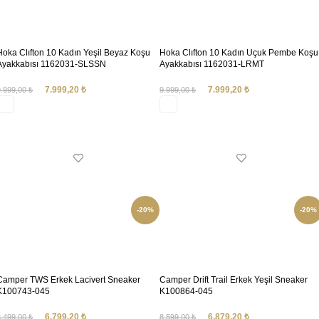
Hoka Clıfton 10 Kadın Yeşil Beyaz Koşu
Hoka Clıfton 10 Kadın Uçuk Pembe Koşu
Ayakkabısı 1162031-SLSSN
Ayakkabısı 1162031-LRMT
7.999,20
₺
7.999,20
₺
9.999,00
₺
9.999,00
₺
SEÇENEKLER
SEÇENEKLER
-20%
-20%
Camper TWS Erkek Lacivert Sneaker
Camper Drift Trail Erkek Yeşil Sneaker
K100743-045
K100864-045
6.799,20
₺
6.879,20
₺
8.499,00
₺
8.599,00
₺