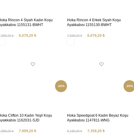
Hoka Rincon 4 Siyah Kadın Koşu
Hoka Rincon 4 Erkek Siyah Koşu
Ayakkabısı 1155131-BWHT
Ayakkabısı 1155130-BWHT
6.079,20
₺
6.079,20
₺
7.599,00
₺
7.599,00
₺
SEÇENEKLER
SEÇENEKLER
-20%
-20%
Hoka Clifton 10 Kadın Yeşil Koşu
Hoka Speedgoat 6 Kadın Beyaz Koşu
Ayakkabısı 1162031-SJD
Ayakkabısı 1147811-WNG
7.999,20
₺
7.359,20
₺
9.999,00
₺
9.199,00
₺