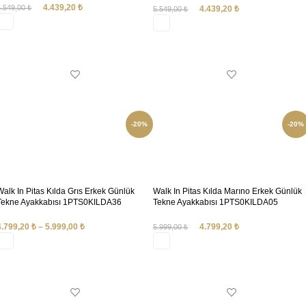
4.439,20
₺
5.549,00
₺
4.439,20
₺
5.549,00
₺
SEÇENEKLER
SEÇENEKLER
-20%
-20%
Walk In Pitas Kılda Grıs Erkek Günlük
Walk In Pitas Kılda Marıno Erkek Günlük
Tekne Ayakkabısı 1PTS0KILDA36
Tekne Ayakkabısı 1PTS0KILDA05
4.799,20
₺
–
5.999,00
₺
4.799,20
₺
5.999,00
₺
SEÇENEKLER
SEÇENEKLER