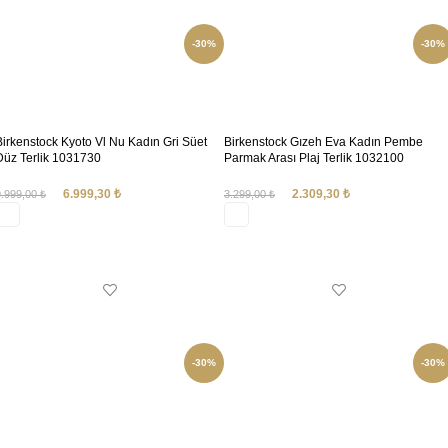
-30%
-30%
Birkenstock Kyoto Vl Nu Kadın Gri Süet
Birkenstock Gızeh Eva Kadın Pembe
Düz Terlik 1031730
Parmak Arası Plaj Terlik 1032100
6.999,30
₺
2.309,30
₺
9.999,00
₺
3.299,00
₺
SEÇENEKLER
SEÇENEKLER
-30%
-30%