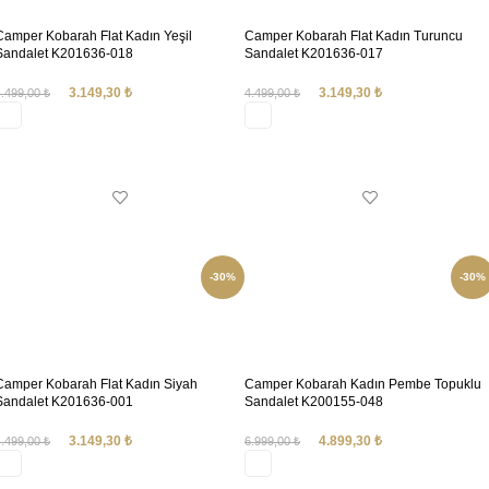
Camper Kobarah Flat Kadın Yeşil
Camper Kobarah Flat Kadın Turuncu
Sandalet K201636-018
Sandalet K201636-017
3.149,30
₺
3.149,30
₺
4.499,00
₺
4.499,00
₺
SEÇENEKLER
SEÇENEKLER
-30%
-30%
Camper Kobarah Flat Kadın Siyah
Camper Kobarah Kadın Pembe Topuklu
Sandalet K201636-001
Sandalet K200155-048
3.149,30
₺
4.899,30
₺
4.499,00
₺
6.999,00
₺