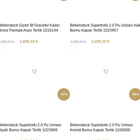
Birkenstock Gızeh Bf Graceful Kadın
Birkenstock Superbırkı 2.0 Pu Unisex Hak
Bronz Parmak Arası Terlik 1016144
Burnu Kapalı Terlik 1025957
4.899,30
₺
3.499,30
₺
6.999,00
₺
4.999,00
₺
SEÇENEKLER
SEÇENEKLER
-30%
-30%
Birkenstock Superbırkı 2.0 Pu Unisex
Birkenstock Superbırkı 2.0 Pu Unisex
Siyah Burnu Kapalı Terlik 1025969
Kremit Burnu Kapalı Terlik 1026000