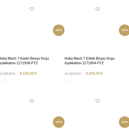
-20%
-20%
Hoka Mach 7 Kadın Beyaz Koşu
Hoka Mach 7 Erkek Beyaz Koşu
Ayakkabısı 1171938-FYZ
Ayakkabısı 1171904-FYZ
8.159,20
₺
8.159,20
₺
10.199,00
₺
10.199,00
₺
SEÇENEKLER
SEÇENEKLER
-20%
-20%