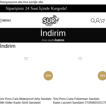
Navigasyona atla
Ana içeriğe atla
İçinde Kargoda!
MENÜ
İndirim
Ana sayfa
/
İndirim
İndirim
-25%
-25%
Toni Pons Cala Waterproof Jelly Sandals
Toni Pons Cuba Fısherman Sandals
Wıth Glıtter Kadın Simli Sandalet
Kadın Lacivert Sandalet 1TONW202517