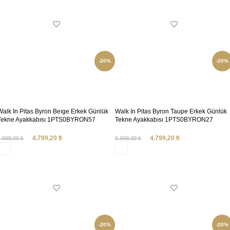
SEÇENEKLER
-20%
-20%
Walk In Pitas Byron Beıge Erkek Günlük
Walk In Pitas Byron Taupe Erkek Günlük
Tekne Ayakkabısı 1PTS0BYRON57
Tekne Ayakkabısı 1PTS0BYRON27
4.799,20
₺
4.799,20
₺
5.999,00
₺
5.999,00
₺
SEÇENEKLER
SEÇENEKLER
-20%
-20%