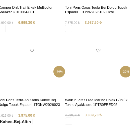
Camper Drıft Traıl Erkek Multicolor
Toni Pons Oasıs Teula Bej Dolgu Topuk
Sneaker K101084-001
Espadril 1TONW2026109 Ocre
6.999,30
₺
3.937,50
₺
9.999,00
₺
7.875,00
₺
SEÇENEKLER
SEÇENEKLER
-40%
-20%
Toni Pons Terra-Ab Kadın Kahve Bej
Walk In Pitas Fred Marıno Erkek Günlük
Dolgu Topuk Espadril 1TONW2026023
Tekne Ayakkabısı 1PTS0FRED05
STN
3.839,20
₺
4.799,00
₺
3.975,00
₺
6.625,00
₺
Kahve-Bej-Altın
SEÇENEKLER