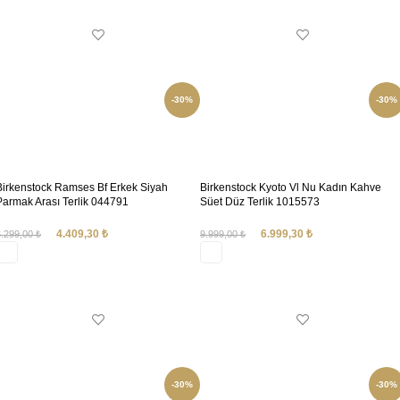
-30%
-30%
Birkenstock Ramses Bf Erkek Siyah
Birkenstock Kyoto Vl Nu Kadın Kahve
Parmak Arası Terlik 044791
Süet Düz Terlik 1015573
4.409,30
₺
6.999,30
₺
6.299,00
₺
9.999,00
₺
SEÇENEKLER
SEÇENEKLER
-30%
-30%