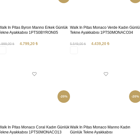
Walk In Pitas Byron Marıno Erkek Günlük
Walk In Pitas Monaco Verde Kadın Günlü
Tekne Ayakkabısı 1PTS0BYRON05
Tekne Ayakkabısı 1PTS0MONACO34
4.799,20
₺
4.439,20
₺
5.999,00
₺
5.549,00
₺
SEÇENEKLER
SEÇENEKLER
-20%
-20%
Walk In Pitas Monaco Coral Kadın Günlük
Walk In Pitas Monaco Marıno Kadın
Tekne Ayakkabısı 1PTS0MONACO13
Günlük Tekne Ayakkabısı
1PTS0MONACO05