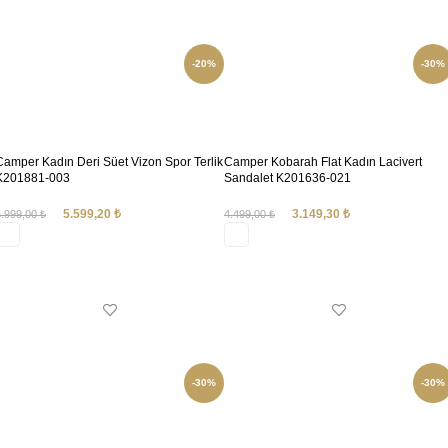
-20%
-30%
Camper Kadın Deri Süet Vizon Spor Terlik
Camper Kobarah Flat Kadın Lacivert
K201881-003
Sandalet K201636-021
5.599,20
₺
3.149,30
₺
6.999,00
₺
4.499,00
₺
SEÇENEKLER
SEÇENEKLER
-30%
-30%