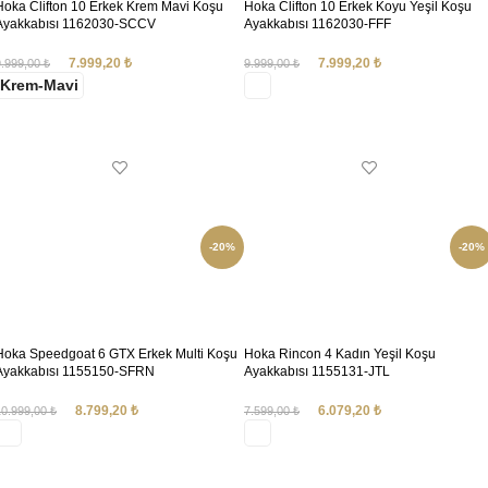
Hoka Clifton 10 Erkek Krem Mavi Koşu
Hoka Clifton 10 Erkek Koyu Yeşil Koşu
Ayakkabısı 1162030-SCCV
Ayakkabısı 1162030-FFF
7.999,20
₺
7.999,20
₺
9.999,00
₺
9.999,00
₺
Krem-Mavi
SEÇENEKLER
SEÇENEKLER
-20%
-20%
Hoka Speedgoat 6 GTX Erkek Multi Koşu
Hoka Rincon 4 Kadın Yeşil Koşu
Ayakkabısı 1155150-SFRN
Ayakkabısı 1155131-JTL
8.799,20
₺
6.079,20
₺
10.999,00
₺
7.599,00
₺
SEÇENEKLER
SEÇENEKLER