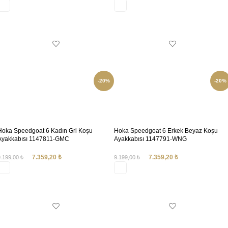
SEÇENEKLER
SEÇENEKLER
-20%
-20%
Hoka Speedgoat 6 Kadın Gri Koşu
Hoka Speedgoat 6 Erkek Beyaz Koşu
Ayakkabısı 1147811-GMC
Ayakkabısı 1147791-WNG
7.359,20
₺
7.359,20
₺
9.199,00
₺
9.199,00
₺
SEÇENEKLER
SEÇENEKLER