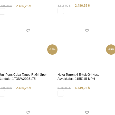
1TONW2025021
2.486,25
₺
3.315,00
₺
2.486,25
₺
3.315,00
₺
SEÇENEKLER
SEÇENEKLER
-25%
-25%
Toni Pons Cuba Taupe Rt Gri Spor
Hoka Torrent 4 Erkek Gri Koşu
Sandalet 1TONW2025175
Ayyakkabısı 1155115-MPH
2.486,25
₺
6.749,25
₺
3.315,00
₺
8.999,00
₺
SEÇENEKLER
SEÇENEKLER