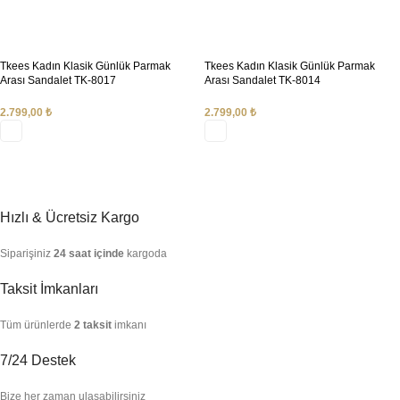
Tkees Kadın Klasik Günlük Parmak
Tkees Kadın Klasik Günlük Parmak
Arası Sandalet TK-8017
Arası Sandalet TK-8014
2.799,00
₺
2.799,00
₺
SEÇENEKLER
SEÇENEKLER
Hızlı & Ücretsiz Kargo
Siparişiniz
24 saat içinde
kargoda
Taksit İmkanları
Tüm ürünlerde
2 taksit
imkanı
7/24 Destek
Bize her zaman ulaşabilirsiniz