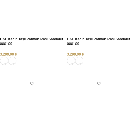
D&E Kadın Taşlı Parmak Arası Sandalet
D&E Kadın Taşlı Parmak Arası Sandalet
000109
000109
3.299,00
₺
3.299,00
₺
SEÇENEKLER
SEÇENEKLER