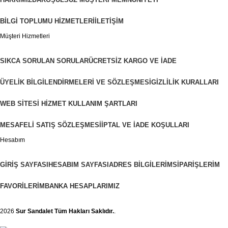
BILGI TOPLUMU HIZMETLERI
İLETIŞIM
Müşteri Hizmetleri
SIKCA SORULAN SORULAR
ÜCRETSIZ KARGO VE İADE
ÜYELIK BILGILENDIRMELERI VE SÖZLEŞMESI
GIZLILIK KURALLARI
WEB SITESI HIZMET KULLANIM ŞARTLARI
MESAFELI SATIŞ SÖZLEŞMESI
İPTAL VE İADE KOŞULLARI
Hesabım
GIRIŞ SAYFASI
HESABIM SAYFASI
ADRES BILGILERIM
SIPARIŞLERIM
FAVORILERIM
BANKA HESAPLARIMIZ
2026
Sur Sandalet
Tüm Hakları Saklıdır.
.