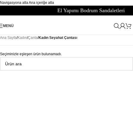
Navigasyona atla
Ana içeriğe atla
El Yapımı Bodrum Sandaletleri
MENÜ
Ana Sayfa
/
Kadın
/
Çanta
/
Kadın Seyahat Çantası
Seçiminizle eşleşen ürün bulunamadı.