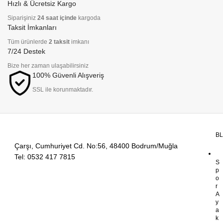
Hızlı & Ücretsiz Kargo
Siparişiniz
24 saat içinde
kargoda
Taksit İmkanları
Tüm ürünlerde
2 taksit
imkanı
7/24 Destek
Bize her zaman ulaşabilirsiniz
100% Güvenli Alışveriş
SSL ile korunmaktadır.
B
Çarşı, Cumhuriyet Cd. No:56, 48400 Bodrum/Muğla
Tel: 0532 417 7815
S
p
o
r
A
y
a
k