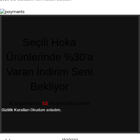
Seçili Hoka
Ürünlerinde %30'a
Varan İndirim Seni
Bekliyor
İlk Alışverişinize
%5
HOŞGELDİN İndirimi
Gizlilik Kuralları
Okudum anladım.
Mağaza