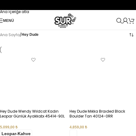
Navigasyona atla
Ana içeriğe atla
MENÜ
Ana Sayfa
/
Hey Dude
Hey Dude Wendy Wıldcat Kadın
Hey Dude Mıkka Braıded Black
Leopar Günlük Ayakkabı 45414-90L
Boulder Tan 40124-0RR
5.099,00
₺
4.859,00
₺
Leopar-Kahve