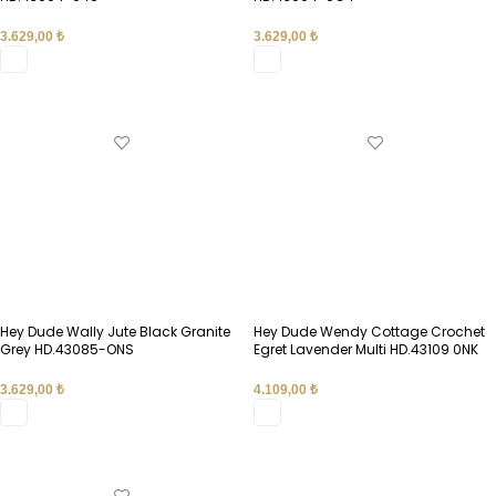
3.629,00
₺
3.629,00
₺
SEÇENEKLER
SEÇENEKLER
Hey Dude Wally Jute Black Granite
Hey Dude Wendy Cottage Crochet
Grey HD.43085-ONS
Egret Lavender Multi HD.43109 0NK
3.629,00
₺
4.109,00
₺
SEÇENEKLER
SEÇENEKLER