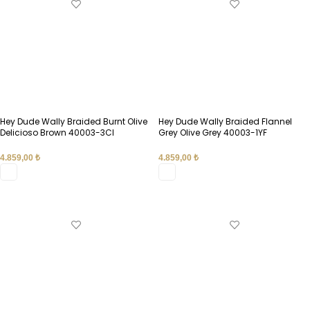
Hey Dude Wally Braided Burnt Olive
Hey Dude Wally Braided Flannel
Delicioso Brown 40003-3CI
Grey Olive Grey 40003-1YF
4.859,00
₺
4.859,00
₺
SEÇENEKLER
SEÇENEKLER