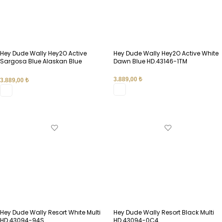
Hey Dude Wally Hey2O Active
Hey Dude Wally Hey2O Active White
Sargosa Blue Alaskan Blue
Dawn Blue HD.43146-1TM
HD.43146-4VU
3.889,00
₺
3.889,00
₺
SEÇENEKLER
SEÇENEKLER
Hey Dude Wally Resort Whıte Multi
Hey Dude Wally Resort Black Multi
HD.43094-94S
HD.43094-0C4