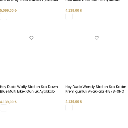
43086-1SO
41898-7BI
5.099,00
₺
4.139,00
₺
SEÇENEKLER
SEÇENEKLER
Hey Dude Wally Stretch Sox Dawn
Hey Dude Wendy Stretch Sox Kadın
Blue Multi Erkek Günlük Ayakkabı
Krem günlük Ayakkabı 41878-0NG
41898-1SZ
4.139,00
₺
4.139,00
₺
SEÇENEKLER
SEÇENEKLER