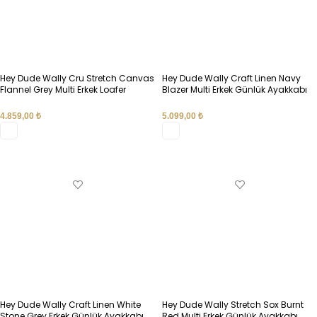
Hey Dude Wally Cru Stretch Canvas
Hey Dude Wally Craft Linen Navy
Flannel Grey Multi Erkek Loafer
Blazer Multi Erkek Günlük Ayakkabı
45141-1XE
43086-4UX
4.859,00
₺
5.099,00
₺
SEÇENEKLER
SEÇENEKLER
Hey Dude Wally Craft Linen White
Hey Dude Wally Stretch Sox Burnt
Stone Grey Erkek Günlük Ayakkabı
Red Multi Erkek Günlük Ayakkabı