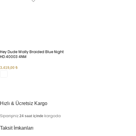
Hey Dude Wally Braided Blue Night
HD.40003 4NM
3.419,00
₺
SEÇENEKLER
Hızlı & Ücretsiz Kargo
Siparişiniz
kargoda
24 saat içinde
Taksit İmkanları