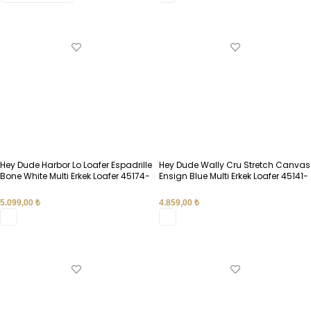
SEÇENEKLER
SEÇENEKLER
Hey Dude Harbor Lo Loafer Espadrille
Hey Dude Wally Cru Stretch Canvas
Bone White Multi Erkek Loafer 45174-
Ensign Blue Multi Erkek Loafer 45141-
1XM
4ZL
5.099,00
₺
4.859,00
₺
SEÇENEKLER
SEÇENEKLER