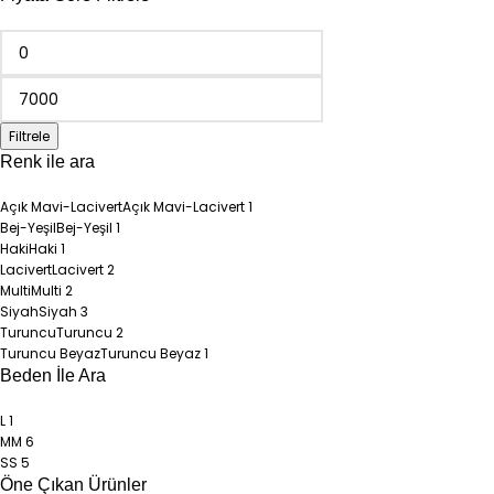
Filtrele
Renk ile ara
Açık Mavi-Lacivert
Açık Mavi-Lacivert
1
Bej-Yeşil
Bej-Yeşil
1
Haki
Haki
1
Lacivert
Lacivert
2
Multi
Multi
2
Siyah
Siyah
3
Turuncu
Turuncu
2
Turuncu Beyaz
Turuncu Beyaz
1
Beden İle Ara
L
1
M
M
6
S
S
5
Öne Çıkan Ürünler