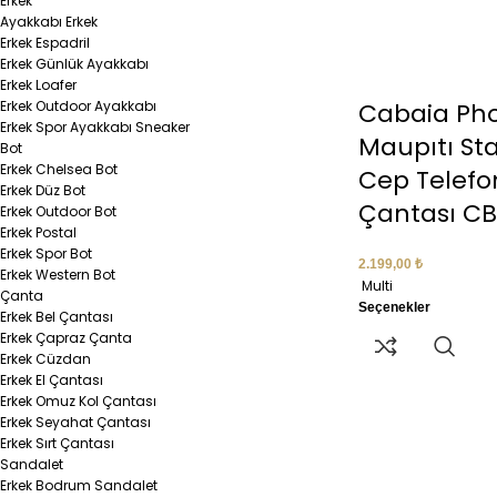
Erkek
Ayakkabı Erkek
Erkek Espadril
Erkek Günlük Ayakkabı
Erkek Loafer
Erkek Outdoor Ayakkabı
Cabaia Ph
Erkek Spor Ayakkabı Sneaker
Maupıtı St
Bot
Erkek Chelsea Bot
Cep Telefo
Erkek Düz Bot
Çantası CB
Erkek Outdoor Bot
Erkek Postal
Erkek Spor Bot
2.199,00
₺
Erkek Western Bot
Multi
Çanta
Seçenekler
Erkek Bel Çantası
Erkek Çapraz Çanta
Erkek Cüzdan
Erkek El Çantası
Erkek Omuz Kol Çantası
Erkek Seyahat Çantası
Erkek Sırt Çantası
Sandalet
Erkek Bodrum Sandalet