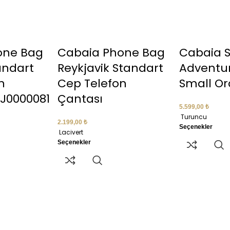
one Bag
Cabaia Phone Bag
Cabaia S
andart
Reykjavik Standart
Adventu
n
Cep Telefon
Small O
J0000081
Çantası
5.599,00
₺
Turuncu
2.199,00
₺
Seçenekler
Lacivert
Seçenekler