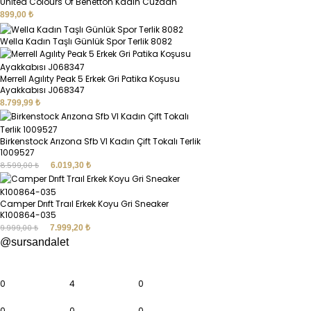
Unıted Colours Of Benetton Kadın Cüzdan
899,00
₺
Wella Kadın Taşlı Günlük Spor Terlik 8082
Merrell Agılıty Peak 5 Erkek Gri Patika Koşusu
Ayakkabısı J068347
8.799,99
₺
Birkenstock Arızona Sfb Vl Kadın Çift Tokalı Terlik
1009527
8.599,00
₺
6.019,30
₺
Camper Drıft Traıl Erkek Koyu Gri Sneaker
K100864-035
9.999,00
₺
7.999,20
₺
@sursandalet
0
4
0
0
0
0