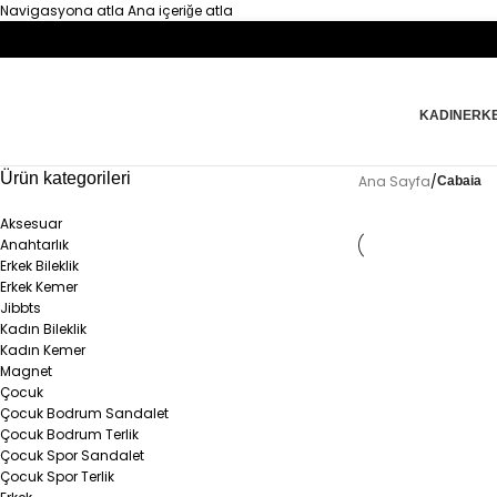
Navigasyona atla
Ana içeriğe atla
KADIN
ERK
Ürün kategorileri
Ana Sayfa
/
Cabaia
Aksesuar
Anahtarlık
Erkek Bileklik
Erkek Kemer
Jibbts
Kadın Bileklik
Kadın Kemer
Magnet
Çocuk
Çocuk Bodrum Sandalet
Çocuk Bodrum Terlik
Çocuk Spor Sandalet
Çocuk Spor Terlik