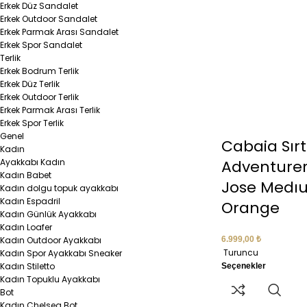
Erkek Düz Sandalet
Erkek Outdoor Sandalet
Erkek Parmak Arası Sandalet
Erkek Spor Sandalet
Terlik
Erkek Bodrum Terlik
Erkek Düz Terlik
Erkek Outdoor Terlik
Erkek Parmak Arası Terlik
Erkek Spor Terlik
Genel
Cabaia Sır
Kadın
Ayakkabı Kadın
Adventurer
Kadın Babet
Jose Medıu
Kadın dolgu topuk ayakkabı
Kadın Espadril
Orange
Kadın Günlük Ayakkabı
Kadın Loafer
Kadın Outdoor Ayakkabı
6.999,00
₺
Turuncu
Kadın Spor Ayakkabı Sneaker
Kadın Stiletto
Seçenekler
Kadın Topuklu Ayakkabı
Bot
Kadın Chelsea Bot