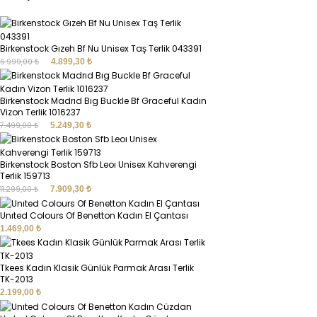
Birkenstock Gızeh Bf Nu Unisex Taş Terlik 043391
6.999,00
₺
4.899,30
₺
Birkenstock Madrıd Bıg Buckle Bf Graceful Kadın
Vizon Terlik 1016237
7.499,00
₺
5.249,30
₺
Birkenstock Boston Sfb Leoı Unisex Kahverengi
Terlik 159713
11.299,00
₺
7.909,30
₺
Unıted Colours Of Benetton Kadın El Çantası
1.469,00
₺
Tkees Kadın Klasik Günlük Parmak Arası Terlik
TK-2013
2.199,00
₺