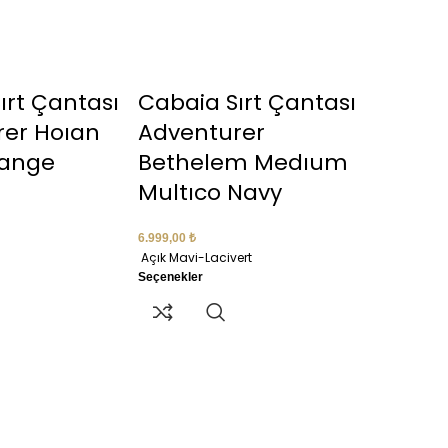
ırt Çantası
Cabaia Sırt Çantası
rer Hoıan
Adventurer
range
Bethelem Medıum
Multıco Navy
6.999,00
₺
Açık Mavi-Lacivert
Seçenekler