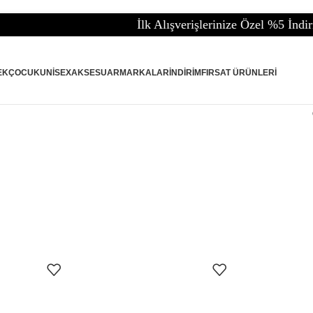
İlk Alışverişlerinize Özel %5 İndirim
EK
ÇOCUK
UNISEX
AKSESUAR
MARKALAR
İNDIRIM
FIRSAT ÜRÜNLERI