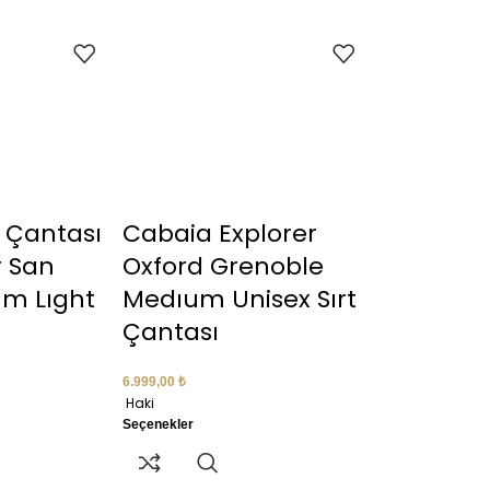
t Çantası
Cabaia Explorer
 San
Oxford Grenoble
m Lıght
Medıum Unisex Sırt
Çantası
6.999,00
₺
Haki
Seçenekler