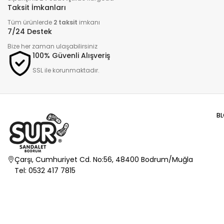
Taksit İmkanları
Tüm ürünlerde
2 taksit
imkanı
7/24 Destek
Bize her zaman ulaşabilirsiniz
100% Güvenli Alışveriş
SSL ile korunmaktadır.
B
Çarşı, Cumhuriyet Cd. No:56, 48400 Bodrum/Muğla
Tel: 0532 417 7815