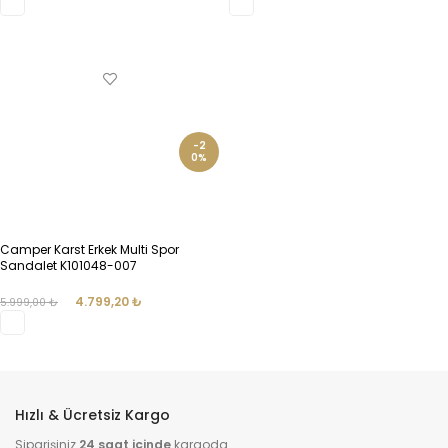
SEÇENEKLER
SEÇENEKLER
-2
0%
Camper Karst Erkek Multi Spor
Sandalet K101048-007
4.799,20
₺
5.999,00
₺
SEÇENEKLER
Hızlı & Ücretsiz Kargo
Siparişiniz
24 saat içinde
kargoda