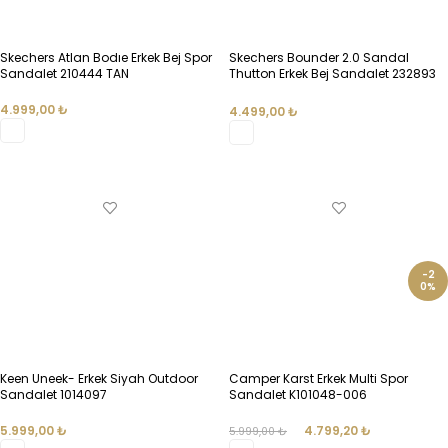
Skechers Atlan Bodıe Erkek Bej Spor
Skechers Bounder 2.0 Sandal
Sandalet 210444 TAN
Thutton Erkek Bej Sandalet 232893
TPBK
4.999,00
₺
4.499,00
₺
SEÇENEKLER
SEÇENEKLER
-2
0%
Keen Uneek- Erkek Siyah Outdoor
Camper Karst Erkek Multi Spor
Sandalet 1014097
Sandalet K101048-006
5.999,00
₺
4.799,20
₺
5.999,00
₺