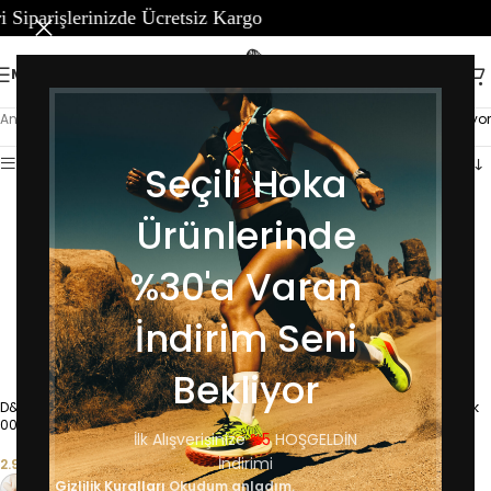
lerinizde Ücretsiz Kargo
MENÜ
Ana Sayfa
/
D&E
9 sonucun tümü gösteriliyor
Kenar çubuğunu göster
Seçili Hoka
Ürünlerinde
%30'a Varan
İndirim Seni
Bekliyor
D&E Kadın Dolgu Topuk Hasır Terlik
D&E Kadın Dolgu Topuk Hasır Terlik
00085
00085
İlk Alışverişinize
%5
HOŞGELDİN
İndirimi
2.999,00
₺
2.999,00
₺
Gizlilik Kuralları
Okudum anladım.