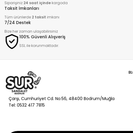
Siparişiniz
24 saat içinde
kargoda
Taksit İmkanları
Tüm ürünlerde
2 taksit
imkanı
7/24 Destek
Bize her zaman ulaşabilirsiniz
100% Güvenli Alışveriş
SSL ile korunmaktadır.
B
Çarşı, Cumhuriyet Cd. No:56, 48400 Bodrum/Muğla
Tel: 0532 417 7815