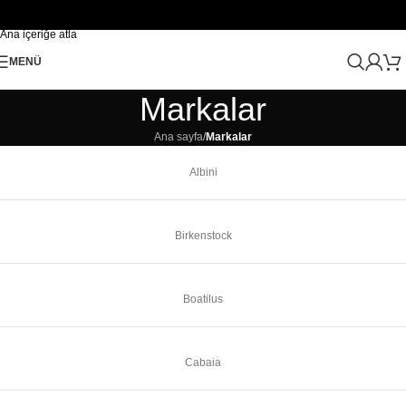
Navigasyona atla
Ana içeriğe atla
MENÜ
Markalar
Ana sayfa
/
Markalar
Albini
Birkenstock
Boatilus
Cabaia