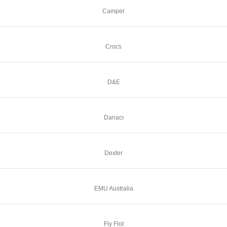
Camper
Crocs
D&E
Danacı
Dexter
EMU Australia
Fly Flot