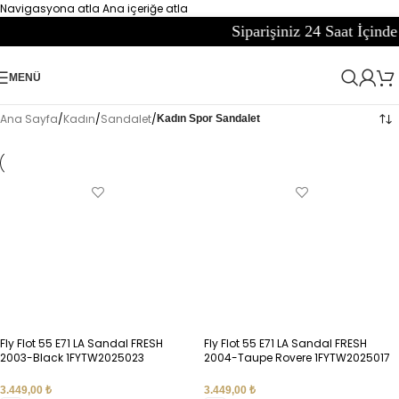
Navigasyona atla
Ana içeriğe atla
Siparişiniz 24 Saat İçinde Kargod
MENÜ
Ana Sayfa
/
Kadın
/
Sandalet
/
Kadın Spor Sandalet
Fly Flot 55 E71 LA Sandal FRESH
Fly Flot 55 E71 LA Sandal FRESH
2003-Black 1FYTW2025023
2004-Taupe Rovere 1FYTW2025017
3.449,00
₺
3.449,00
₺