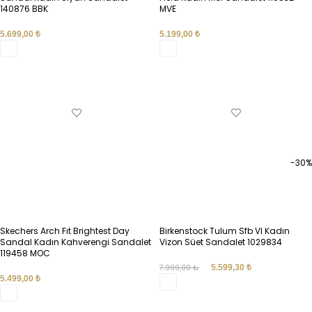
140876 BBK
MVE
5.699,00
₺
5.199,00
₺
SEÇENEKLER
SEÇENEKLER
-30%
Skechers Arch Fıt Brightest Day
Birkenstock Tulum Sfb Vl Kadın
Sandal Kadın Kahverengi Sandalet
Vizon Süet Sandalet 1029834
119458 MOC
7.999,00
₺
5.599,30
₺
5.499,00
₺