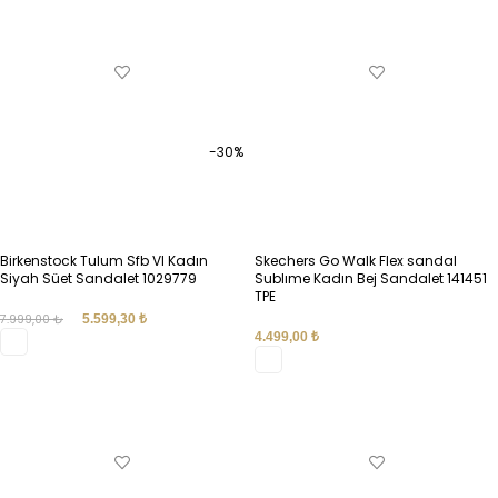
SEÇENEKLER
SEÇENEKLER
-30%
Birkenstock Tulum Sfb Vl Kadın
Skechers Go Walk Flex sandal
Siyah Süet Sandalet 1029779
Sublıme Kadın Bej Sandalet 141451
TPE
7.999,00
₺
5.599,30
₺
4.499,00
₺
SEÇENEKLER
SEÇENEKLER