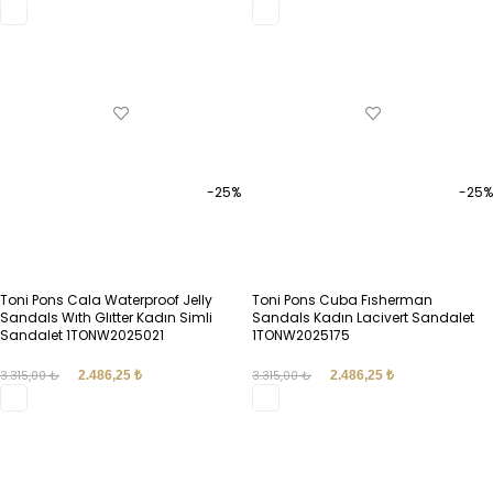
SEÇENEKLER
SEÇENEKLER
-25%
-25%
Toni Pons Cala Waterproof Jelly
Toni Pons Cuba Fısherman
Sandals Wıth Glıtter Kadın Simli
Sandals Kadın Lacivert Sandalet
Sandalet 1TONW2025021
1TONW2025175
3.315,00
₺
2.486,25
₺
3.315,00
₺
2.486,25
₺
SEÇENEKLER
SEÇENEKLER