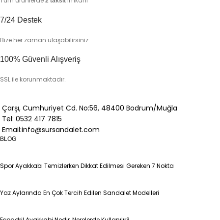
Tüm ürünlerde
imkanı
2 taksit
7/24 Destek
Bize her zaman ulaşabilirsiniz
100% Güvenli Alışveriş
SSL ile korunmaktadır.
Çarşı, Cumhuriyet Cd. No:56, 48400 Bodrum/Muğla
Tel: 0532 417 7815
Email:info@sursandalet.com
BLOG
Spor Ayakkabı Temizlerken Dikkat Edilmesi Gereken 7 Nokta
Yaz Aylarında En Çok Tercih Edilen Sandalet Modelleri
Espadril Ayakkabi Nedir, Nerelerde Kullanılır?