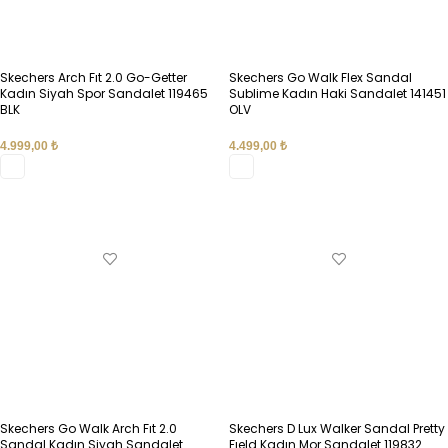
Skechers Arch Fıt 2.0 Go-Getter
Skechers Go Walk Flex Sandal
Kadın Siyah Spor Sandalet 119465
Sublime Kadın Haki Sandalet 141451
BLK
OLV
4.999,00
₺
4.499,00
₺
SEÇENEKLER
SEÇENEKLER
Skechers Go Walk Arch Fıt 2.0
Skechers D Lux Walker Sandal Pretty
Sandal Kadın Siyah Sandalet
Fıeld Kadın Mor Sandalet 119832