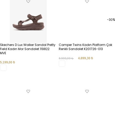
-30%
Skechers D Lux Walker Sandal Pretty
Camper Twins Kadın Platform Çok
Fıeld Kadın Mor Sandalet 119822
Renkli Sandalet K201726-013
MVE
6.999,00
₺
4.899,30
₺
5.199,00
₺
SEÇENEKLER
SEÇENEKLER