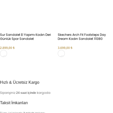
Sur Sandalet El Yapımı Kadın Deri
Skechers Arch Fıt Footsteps Day
Günlük Spor Sandalet
Dream Kadın Sandalet 111380
2.899,00
₺
3.699,00
₺
SEÇENEKLER
SEÇENEKLER
Hızlı & Ücretsiz Kargo
Siparişiniz
kargoda
24 saat içinde
Taksit İmkanları