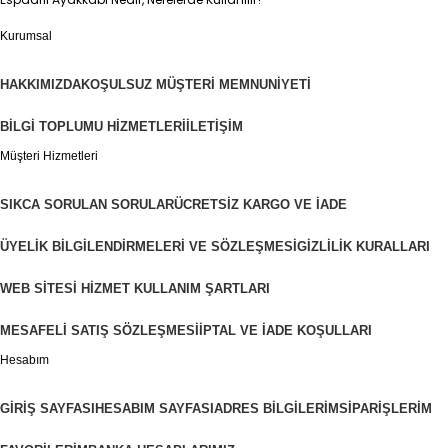
Kurumsal
HAKKIMIZDA
KOŞULSUZ MÜŞTERI MEMNUNIYETI
BILGI TOPLUMU HIZMETLERI
İLETIŞIM
Müşteri Hizmetleri
SIKCA SORULAN SORULAR
ÜCRETSIZ KARGO VE İADE
ÜYELIK BILGILENDIRMELERI VE SÖZLEŞMESI
GIZLILIK KURALLARI
WEB SITESI HIZMET KULLANIM ŞARTLARI
MESAFELI SATIŞ SÖZLEŞMESI
İPTAL VE İADE KOŞULLARI
Hesabım
GIRIŞ SAYFASI
HESABIM SAYFASI
ADRES BILGILERIM
SIPARIŞLERIM