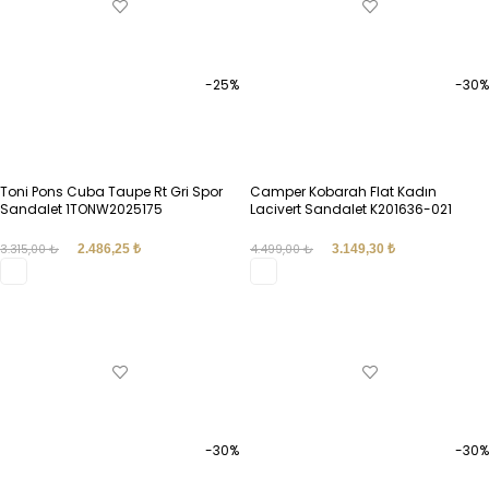
-25%
-30%
Toni Pons Cuba Taupe Rt Gri Spor
Camper Kobarah Flat Kadın
Sandalet 1TONW2025175
Lacivert Sandalet K201636-021
3.315,00
₺
2.486,25
₺
4.499,00
₺
3.149,30
₺
SEÇENEKLER
SEÇENEKLER
-30%
-30%