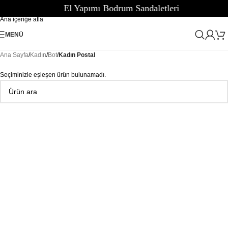
El Yapımı Bodrum Sandaletleri
Navigasyona atla
Ana içeriğe atla
MENÜ
Ana Sayfa
/
Kadın
/
Bot
/
Kadın Postal
Seçiminizle eşleşen ürün bulunamadı.