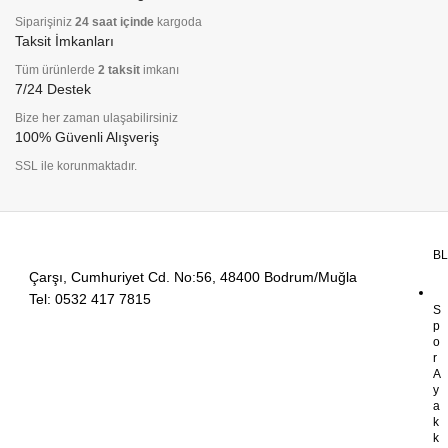
Siparişiniz
24 saat içinde
kargoda
Taksit İmkanları
Tüm ürünlerde
2 taksit
imkanı
7/24 Destek
Bize her zaman ulaşabilirsiniz
100% Güvenli Alışveriş
SSL ile korunmaktadır.
B
Çarşı, Cumhuriyet Cd. No:56, 48400 Bodrum/Muğla
Tel: 0532 417 7815
S
p
o
r
A
y
a
k
k