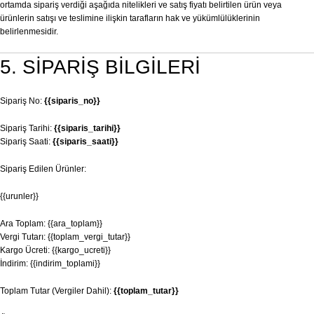
ortamda sipariş verdiği aşağıda nitelikleri ve satış fiyatı belirtilen ürün veya
ürünlerin satışı ve teslimine ilişkin tarafların hak ve yükümlülüklerinin
belirlenmesidir.
5. SİPARİŞ BİLGİLERİ
Sipariş No:
{{siparis_no}}
Sipariş Tarihi:
{{siparis_tarihi}}
Sipariş Saati:
{{siparis_saati}}
Sipariş Edilen Ürünler:
{{urunler}}
Ara Toplam: {{ara_toplam}}
Vergi Tutarı: {{toplam_vergi_tutar}}
Kargo Ücreti: {{kargo_ucreti}}
İndirim: {{indirim_toplami}}
Toplam Tutar (Vergiler Dahil):
{{toplam_tutar}}