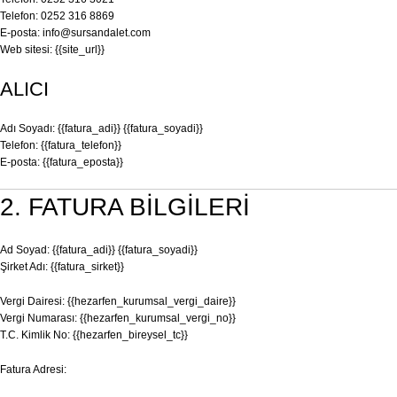
Telefon: 0252 316 8869
E-posta:
info@sursandalet.com
Web sitesi: {{site_url}}
ALICI
Adı Soyadı: {{fatura_adi}} {{fatura_soyadi}}
Telefon: {{fatura_telefon}}
E-posta: {{fatura_eposta}}
2. FATURA BİLGİLERİ
Ad Soyad: {{fatura_adi}} {{fatura_soyadi}}
Şirket Adı: {{fatura_sirket}}
Vergi Dairesi: {{hezarfen_kurumsal_vergi_daire}}
Vergi Numarası: {{hezarfen_kurumsal_vergi_no}}
T.C. Kimlik No: {{hezarfen_bireysel_tc}}
Fatura Adresi: