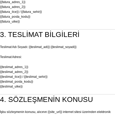
{{fatura_adres_1}}
{{fatura_adres_2}}
{{fatura_ilce}} / {{fatura_sehir}}
{{fatura_posta_kodu}}
{{fatura_ulke}}
3. TESLİMAT BİLGİLERİ
Teslimat Adı Soyadı: {{teslimat_adi}} {{teslimat_soyadi}}
Teslimat Adresi:
{{teslimat_adres_1}}
{{teslimat_adres_2}}
{{teslimat_ilce}} / {{teslimat_sehir}}
{{teslimat_posta_kodu}}
{{teslimat_ulke}}
4. SÖZLEŞMENİN KONUSU
İşbu sözleşmenin konusu, alıcının {{site_url}} internet sitesi üzerinden elektronik