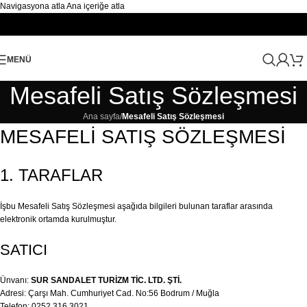
Navigasyona atla
Ana içeriğe atla
MENÜ
Mesafeli Satış Sözleşmesi
Ana sayfa
/
Mesafeli Satış Sözleşmesi
MESAFELİ SATIŞ SÖZLEŞMESİ
1. TARAFLAR
İşbu Mesafeli Satış Sözleşmesi aşağıda bilgileri bulunan taraflar arasında
elektronik ortamda kurulmuştur.
SATICI
Ünvanı:
SUR SANDALET TURİZM TİC. LTD. ŞTİ.
Adresi: Çarşı Mah. Cumhuriyet Cad. No:56 Bodrum / Muğla
Telefon: 0252 316 3021