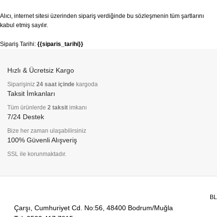
Alıcı, internet sitesi üzerinden sipariş verdiğinde bu sözleşmenin tüm şartlarını
kabul etmiş sayılır.
Sipariş Tarihi:
{{siparis_tarihi}}
Hızlı & Ücretsiz Kargo
Siparişiniz
24 saat içinde
kargoda
Taksit İmkanları
Tüm ürünlerde
2 taksit
imkanı
7/24 Destek
Bize her zaman ulaşabilirsiniz
100% Güvenli Alışveriş
SSL ile korunmaktadır.
B
Çarşı, Cumhuriyet Cd. No:56, 48400 Bodrum/Muğla