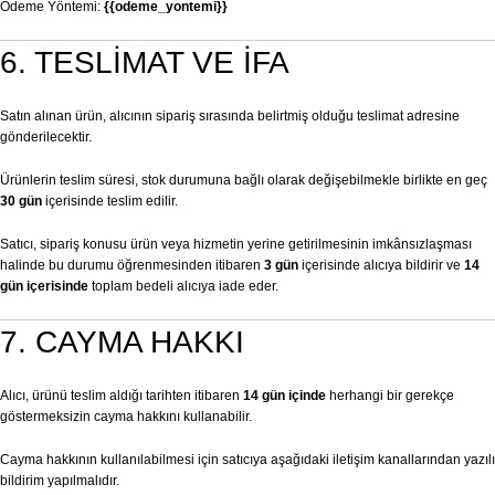
Ödeme Yöntemi:
{{odeme_yontemi}}
6. TESLİMAT VE İFA
Satın alınan ürün, alıcının sipariş sırasında belirtmiş olduğu teslimat adresine
gönderilecektir.
Ürünlerin teslim süresi, stok durumuna bağlı olarak değişebilmekle birlikte en geç
30 gün
içerisinde teslim edilir.
Satıcı, sipariş konusu ürün veya hizmetin yerine getirilmesinin imkânsızlaşması
halinde bu durumu öğrenmesinden itibaren
3 gün
içerisinde alıcıya bildirir ve
14
gün içerisinde
toplam bedeli alıcıya iade eder.
7. CAYMA HAKKI
Alıcı, ürünü teslim aldığı tarihten itibaren
14 gün içinde
herhangi bir gerekçe
göstermeksizin cayma hakkını kullanabilir.
Cayma hakkının kullanılabilmesi için satıcıya aşağıdaki iletişim kanallarından yazılı
bildirim yapılmalıdır.