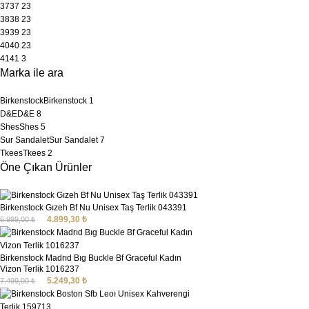
37
37
23
38
38
23
39
39
23
40
40
23
41
41
3
Marka ile ara
Birkenstock
Birkenstock
1
D&E
D&E
8
Shes
Shes
5
Sur Sandalet
Sur Sandalet
7
Tkees
Tkees
2
Öne Çıkan Ürünler
Birkenstock Gızeh Bf Nu Unisex Taş Terlik 043391
4.899,30
₺
6.999,00
₺
Birkenstock Madrıd Bıg Buckle Bf Graceful Kadın
Vizon Terlik 1016237
5.249,30
₺
7.499,00
₺