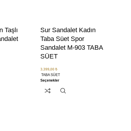
 Taşlı
Sur Sandalet Kadın
ndalet
Taba Süet Spor
Sandalet M-903 TABA
SÜET
3.399,00
₺
TABA SÜET
Seçenekler