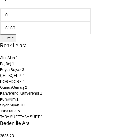
Filtrele
Renk ile ara
Altın
Altın
1
Bej
Bej
1
Beyaz
Beyaz
3
ÇELİK
ÇELİK
1
DORE
DORE
1
Gümüş
Gümüş
2
Kahverengi
Kahverengi
1
Kum
Kum
1
Siyah
Siyah
10
Taba
Taba
5
TABA SÜET
TABA SÜET
1
Beden İle Ara
36
36
23