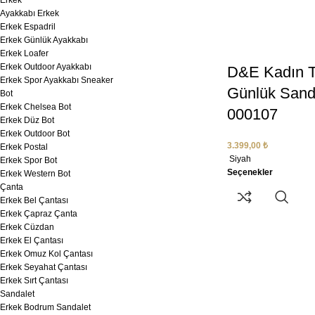
Erkek
Ayakkabı Erkek
Erkek Espadril
Erkek Günlük Ayakkabı
Erkek Loafer
Erkek Outdoor Ayakkabı
D&E Kadın T
Erkek Spor Ayakkabı Sneaker
Günlük Sand
Bot
Erkek Chelsea Bot
000107
Erkek Düz Bot
Erkek Outdoor Bot
3.399,00
₺
Erkek Postal
Siyah
Erkek Spor Bot
Seçenekler
Erkek Western Bot
Çanta
Erkek Bel Çantası
Erkek Çapraz Çanta
Erkek Cüzdan
Erkek El Çantası
Erkek Omuz Kol Çantası
Erkek Seyahat Çantası
Erkek Sırt Çantası
Sandalet
Erkek Bodrum Sandalet