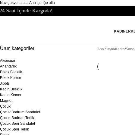
Navigasyona atla
Ana içeriğe atla
rgoda!
KADIN
ERK
Ürün kategorileri
Ana Sayfa
/
Kadın
/
Sanda
Aksesuar
Anahtarlık
Erkek Bileklik
Erkek Kemer
Jibbts
Kadın Bileklik
Kadın Kemer
Magnet
Çocuk
Çocuk Bodrum Sandalet
Çocuk Bodrum Terlik
Çocuk Spor Sandalet
Çocuk Spor Terlik