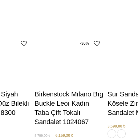
-30%
 Siyah
Birkenstock Mılano Bıg
Sur Sanda
üz Bilekli
Buckle Leoı Kadın
Kösele Zı
-8300
Taba Çift Tokalı
Sandalet 
Sandalet 1024067
3.599,00
₺
6.159,30
₺
8.799,00
₺