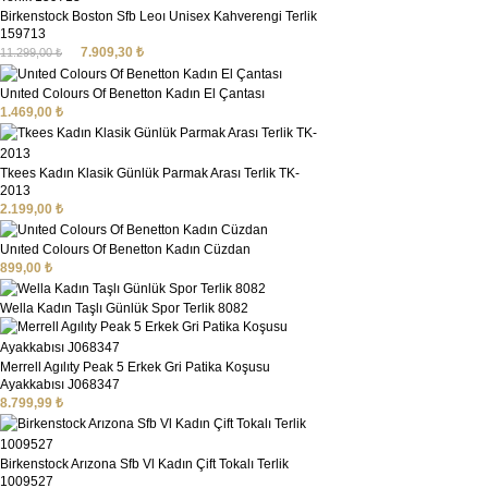
Birkenstock Boston Sfb Leoı Unisex Kahverengi Terlik
159713
7.909,30
₺
11.299,00
₺
Unıted Colours Of Benetton Kadın El Çantası
1.469,00
₺
Tkees Kadın Klasik Günlük Parmak Arası Terlik TK-
2013
2.199,00
₺
Unıted Colours Of Benetton Kadın Cüzdan
899,00
₺
Wella Kadın Taşlı Günlük Spor Terlik 8082
Merrell Agılıty Peak 5 Erkek Gri Patika Koşusu
Ayakkabısı J068347
8.799,99
₺
Birkenstock Arızona Sfb Vl Kadın Çift Tokalı Terlik
1009527