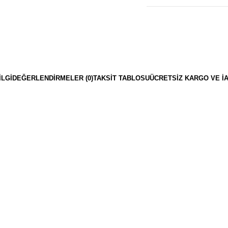
ILGI
DEĞERLENDIRMELER (0)
TAKSIT TABLOSU
ÜCRETSIZ KARGO VE İ