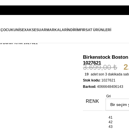
K
ÇOCUK
UNISEX
AKSESUAR
MARKALAR
İNDIRIM
FIRSAT ÜRÜNLERI
ı Burun Terlik 1027621
Birkenstock Boston 
1027621
2
3.699,00
₺
19
adet son 3 dakikada satı
Stok kodu:
1027621
Barkod:
4066648406143
Gri
RENK
41
42
43