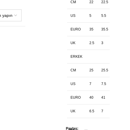
CM
22
22.5
23
US
5
5.5
6
EURO
35
35.5
36
UK
2.5
3
3.5
ERKEK
CM
25
25.5
26
US
7
7.5
8
EURO
40
41
41.5
UK
6.5
7
7.5
Paylaş: