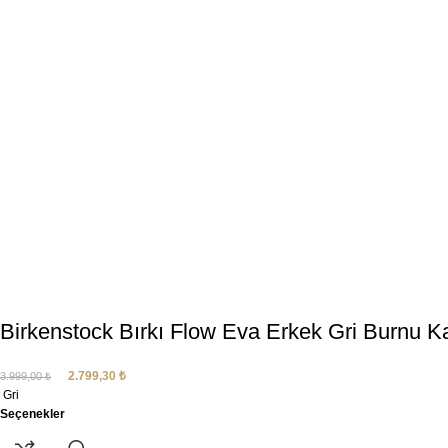
Birkenstock Bırkı Flow Eva Erkek Gri Burnu Ka
2.799,30
₺
3.999,00
₺
Gri
Seçenekler