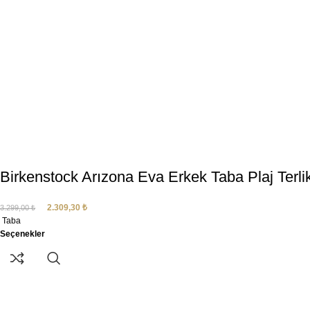
Birkenstock Arızona Eva Erkek Taba Plaj Terl
2.309,30
₺
3.299,00
₺
Taba
Seçenekler