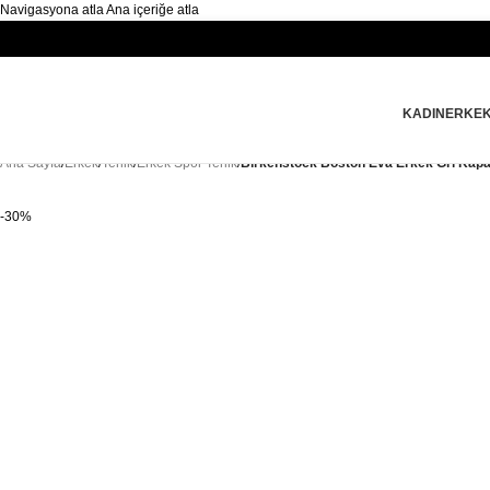
Navigasyona atla
Ana içeriğe atla
KADIN
ERKE
Ana Sayfa
/
Erkek
/
Terlik
/
Erkek Spor Terlik
/
Birkenstock Boston Eva Erkek Gri Kapal
-30%