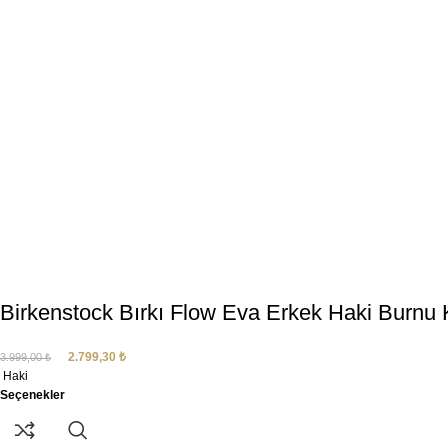
Birkenstock Bırkı Flow Eva Erkek Haki Burnu 
2.799,30
₺
3.999,00
₺
Haki
Seçenekler