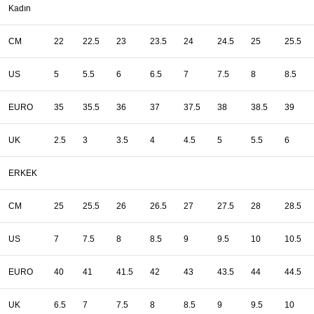
Kadın
CM
22
22.5
23
23.5
24
24.5
25
25.5
US
5
5.5
6
6.5
7
7.5
8
8.5
EURO
35
35.5
36
37
37.5
38
38.5
39
UK
2.5
3
3.5
4
4.5
5
5.5
6
ERKEK
CM
25
25.5
26
26.5
27
27.5
28
28.5
US
7
7.5
8
8.5
9
9.5
10
10.5
EURO
40
41
41.5
42
43
43.5
44
44.5
UK
6.5
7
7.5
8
8.5
9
9.5
10