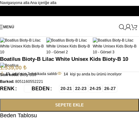
Navigasyona atla
Ana içeriğe atla
Büyütmek için tıklayın
MENÜ
Ana Sayfa
/
Çocuk
/
Çocuk Spor Sandalet
Boatilus Bioty-B Lilac White Unisex Kids Bioty-B 10
1.539,00
₺
11
adet son 3 dakikada satıldı
14
kişi şu anda bu ürünü inceliyor
Stok kodu:
Bioty-B10
Barkod:
8051160552221
RENK
BEDEN
20-21
22-23
24-25
26-27
SEPETE EKLE
Beden Tablosu