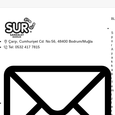
B
S
p
Çarşı, Cumhuriyet Cd. No:56, 48400 Bodrum/Muğla
o
r
Tel: 0532 417 7815
A
y
a
k
k
a
b
ı
T
e
m
i
z
l
e
r
k