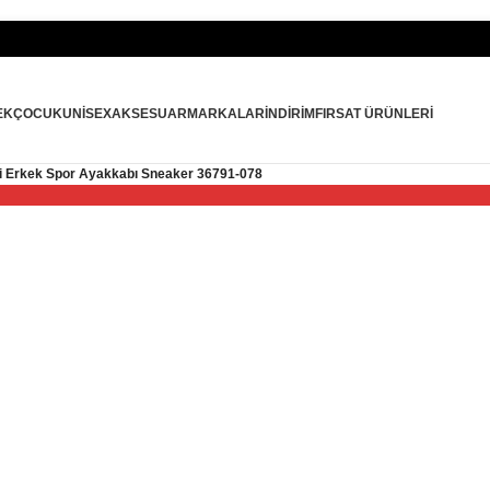
İlk Alışver
EK
ÇOCUK
UNISEX
AKSESUAR
MARKALAR
İNDIRIM
FIRSAT ÜRÜNLERI
i Erkek Spor Ayakkabı Sneaker 36791-078