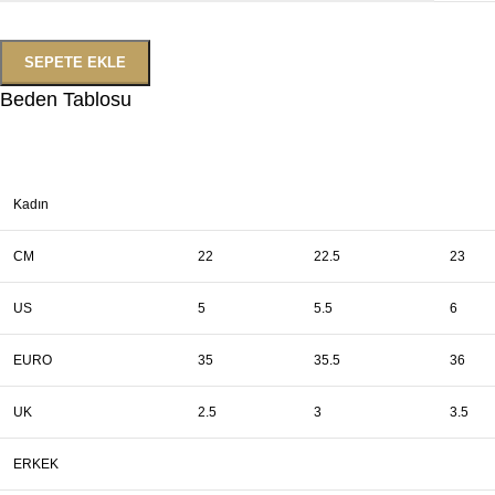
SEPETE EKLE
Beden Tablosu
Kadın
CM
22
22.5
23
US
5
5.5
6
EURO
35
35.5
36
UK
2.5
3
3.5
ERKEK