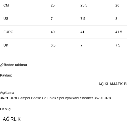
CM
25
25.5
26
US
7
7.5
8
EURO
40
41
41.5
UK
6.5
7
7.5
Beden tablosu
Paylaş:
AÇIKLAMA
EK B
Açıklama
36791-078 Camper Beetle Gri Erkek Spor Ayakkabı Sneaker 36791-078
Ek bilgi
AĞIRLIK