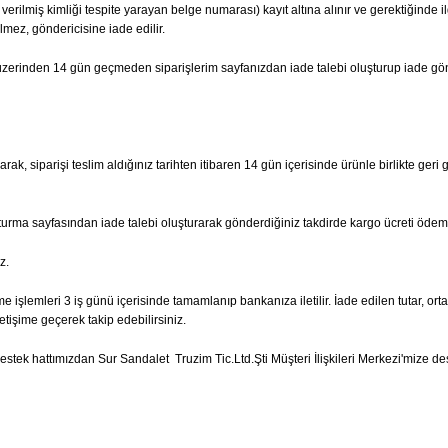
erilmiş kimliği tespite yarayan belge numarası) kayıt altına alınır ve gerektiğinde il
lmez, göndericisine iade edilir.
hi üzerinden 14 gün geçmeden siparişlerim sayfanızdan iade talebi oluşturup iade g
ak, siparişi teslim aldığınız tarihten itibaren 14 gün içerisinde ürünle birlikte geri 
şturma sayfasından iade talebi oluşturarak gönderdiğiniz takdirde kargo ücreti ödem
z.
e işlemleri 3 iş günü içerisinde tamamlanıp bankanıza iletilir. İade edilen tutar, ort
etişime geçerek takip edebilirsiniz.
tek hattımızdan Sur Sandalet Truzim Tic.Ltd.Şti Müşteri İlişkileri Merkezi'mize dest