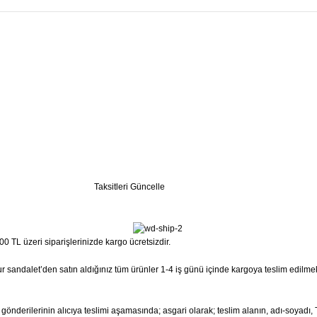
Taksitleri Güncelle
0 TL üzeri siparişlerinizde kargo ücretsizdir.
 Sur sandalet’den satın aldığınız tüm ürünler 1-4 iş günü içinde kargoya teslim edilme
ta gönderilerinin alıcıya teslimi aşamasında; asgari olarak; teslim alanın, adı-soyad