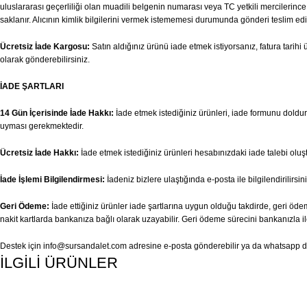
uluslararası geçerliliği olan muadili belgenin numarası veya TC yetkili mercilerince v
saklanır. Alıcının kimlik bilgilerini vermek istememesi durumunda gönderi teslim edi
Ücretsiz İade Kargosu:
Satın aldığınız ürünü iade etmek istiyorsanız, fatura tari
olarak gönderebilirsiniz.
İADE ŞARTLARI
14 Gün İçerisinde İade Hakkı:
İade etmek istediğiniz ürünleri, iade formunu doldurar
uyması gerekmektedir.
Ücretsiz İade Hakkı:
İade etmek istediğiniz ürünleri hesabınızdaki iade talebi olu
İade İşlemi Bilgilendirmesi:
İadeniz bizlere ulaştığında e-posta ile bilgilendirilirsini
Geri Ödeme:
İade ettiğiniz ürünler iade şartlarına uygun olduğu takdirde, geri ödem
nakit kartlarda bankanıza bağlı olarak uzayabilir. Geri ödeme sürecini bankanızla il
Destek için
info@sursandalet.com
adresine e-posta gönderebilir ya da whatsapp des
İLGİLİ ÜRÜNLER