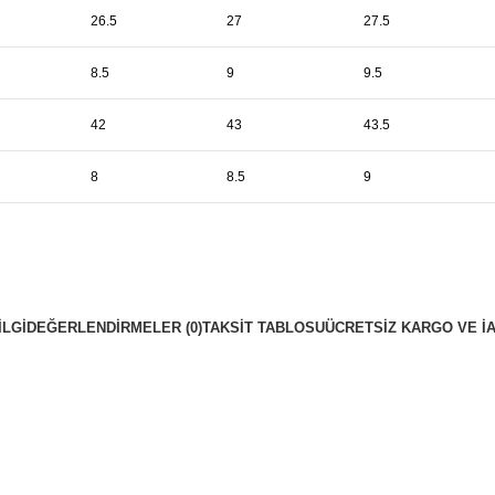
26.5
27
27.5
8.5
9
9.5
42
43
43.5
8
8.5
9
ILGI
DEĞERLENDIRMELER (0)
TAKSIT TABLOSU
ÜCRETSIZ KARGO VE İ