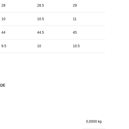
28
28.5
29
10
10.5
11
44
44.5
45
9.5
10
10.5
ADE
0,0000 kg