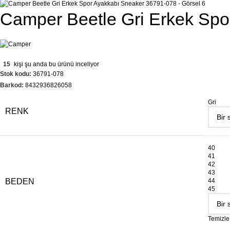
Camper Beetle Gri Erkek Spo
15
kişi şu anda bu ürünü inceliyor
Stok kodu:
36791-078
Barkod:
8432936826058
Gri
RENK
40
41
42
43
BEDEN
44
45
Temizle