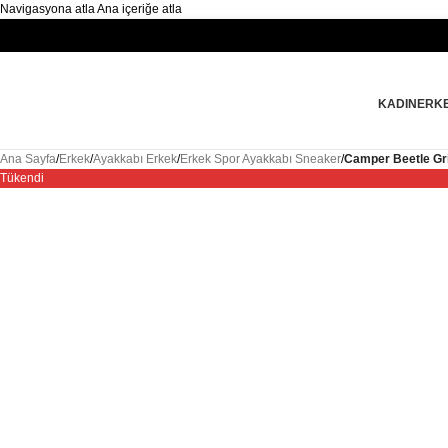
Navigasyona atla
Ana içeriğe atla
KADIN
ERK
Ana Sayfa
/
Erkek
/
Ayakkabı Erkek
/
Erkek Spor Ayakkabı Sneaker
/
Camper Beetle Gr
Tükendi