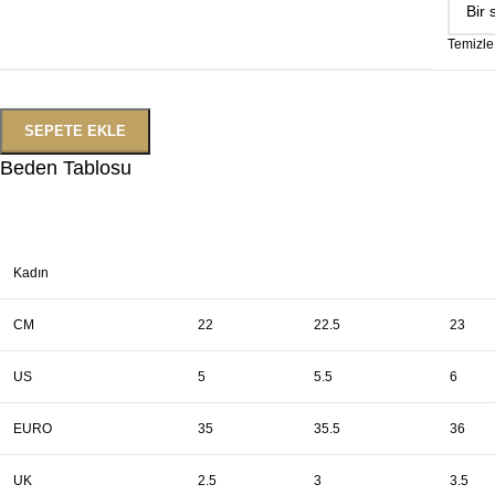
Temizle
SEPETE EKLE
Beden Tablosu
Kadın
CM
22
22.5
23
US
5
5.5
6
EURO
35
35.5
36
UK
2.5
3
3.5