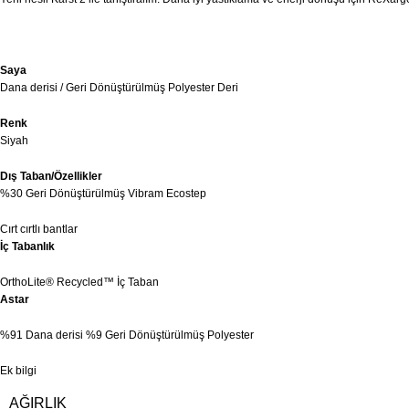
Saya
Dana derisi / Geri Dönüştürülmüş Polyester Deri
Renk
Siyah
Dış Taban/Özellikler
%30 Geri Dönüştürülmüş Vibram Ecostep
Cırt cırtlı bantlar
İç Tabanlık
OrthoLite® Recycled™ İç Taban
Astar
%91 Dana derisi %9 Geri Dönüştürülmüş Polyester
Ek bilgi
AĞIRLIK