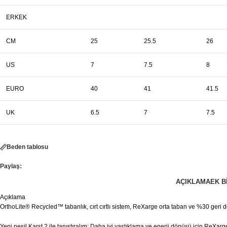
ERKEK
CM
25
25.5
26
US
7
7.5
8
EURO
40
41
41.5
UK
6.5
7
7.5
Beden tablosu
Paylaş:
AÇIKLAMA
EK B
Açıklama
OrthoLite® Recycled™ tabanlık, cırt cırtlı sistem, ReXarge orta taban ve %30 geri 
Yeni nesil Karst 2 ile tanıştıralım: Daha iyi yastıklama ve enerji dönüşü için ReXar