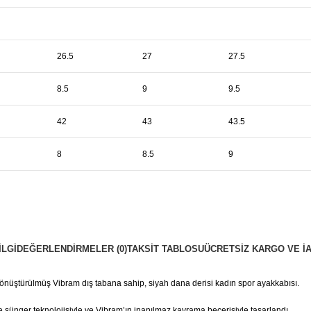
26.5
27
27.5
8.5
9
9.5
42
43
43.5
8
8.5
9
ILGI
DEĞERLENDIRMELER (0)
TAKSIT TABLOSU
ÜCRETSIZ KARGO VE İ
dönüştürülmüş Vibram dış tabana sahip, siyah dana derisi kadın spor ayakkabısı.
ge sünger teknolojisiyle ve Vibram’ın inanılmaz kavrama becerisiyle tasarlandı.