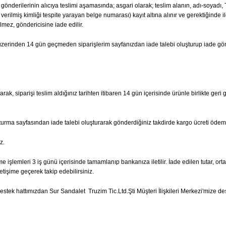
ta gönderilerinin alıcıya teslimi aşamasında; asgari olarak; teslim alanın, adı-soyad
erilmiş kimliği tespite yarayan belge numarası) kayıt altına alınır ve gerektiğinde il
lmez, göndericisine iade edilir.
hi üzerinden 14 gün geçmeden siparişlerim sayfanızdan iade talebi oluşturup iade g
ak, siparişi teslim aldığınız tarihten itibaren 14 gün içerisinde ürünle birlikte geri 
şturma sayfasından iade talebi oluşturarak gönderdiğiniz takdirde kargo ücreti ödem
z.
e işlemleri 3 iş günü içerisinde tamamlanıp bankanıza iletilir. İade edilen tutar, ort
etişime geçerek takip edebilirsiniz.
tek hattımızdan Sur Sandalet Truzim Tic.Ltd.Şti Müşteri İlişkileri Merkezi'mize dest