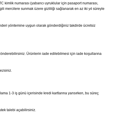
ı, TC kimlik numarası (yabancı uyruklular için pasaport numarası,
gili mercilere sunmak üzere gizliliği sağlanarak en az iki yıl süreyle
önderi yöntemine uygun olarak gönderdiğiniz takdirde ücretsiz
gönderebilirsiniz. Ürünlerin iade edilebilmesi için iade koşullarına
ezsiniz.
alama 1-3 iş günü içerisinde kredi kartlarına yansırken, bu süreç
ek talebi açabilirsiniz.