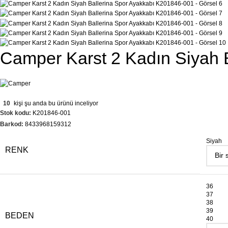
Camper Karst 2 Kadın Siyah 
10
kişi şu anda bu ürünü inceliyor
Stok kodu:
K201846-001
Barkod:
8433968159312
Siyah
RENK
36
37
38
39
BEDEN
40