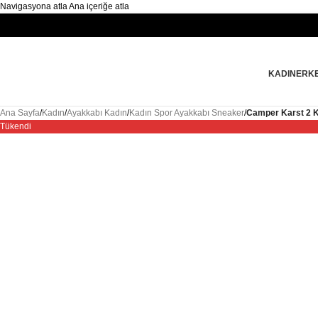
Navigasyona atla
Ana içeriğe atla
KADIN
ERK
Ana Sayfa
/
Kadın
/
Ayakkabı Kadın
/
Kadın Spor Ayakkabı Sneaker
/
Camper Karst 2 K
Tükendi