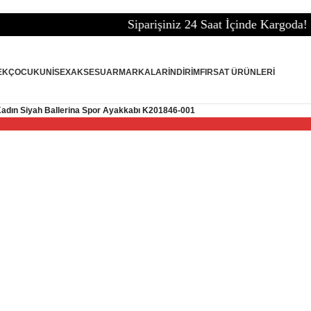
Siparişiniz 24 Saat İçinde Kargoda!
EK
ÇOCUK
UNISEX
AKSESUAR
MARKALAR
İNDIRIM
FIRSAT ÜRÜNLERI
adın Siyah Ballerina Spor Ayakkabı K201846-001