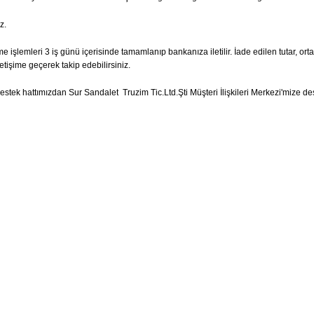
z.
e işlemleri 3 iş günü içerisinde tamamlanıp bankanıza iletilir. İade edilen tutar, ort
etişime geçerek takip edebilirsiniz.
tek hattımızdan Sur Sandalet Truzim Tic.Ltd.Şti Müşteri İlişkileri Merkezi'mize dest