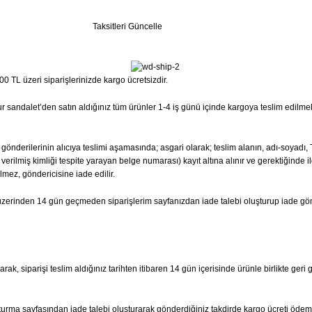
Taksitleri Güncelle
0 TL üzeri siparişlerinizde kargo ücretsizdir.
 Sur sandalet’den satın aldığınız tüm ürünler 1-4 iş günü içinde kargoya teslim edilme
ta gönderilerinin alıcıya teslimi aşamasında; asgari olarak; teslim alanın, adı-soyad
erilmiş kimliği tespite yarayan belge numarası) kayıt altına alınır ve gerektiğinde il
lmez, göndericisine iade edilir.
hi üzerinden 14 gün geçmeden siparişlerim sayfanızdan iade talebi oluşturup iade g
ak, siparişi teslim aldığınız tarihten itibaren 14 gün içerisinde ürünle birlikte geri 
şturma sayfasından iade talebi oluşturarak gönderdiğiniz takdirde kargo ücreti ödem