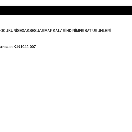
ÇOCUK
UNISEX
AKSESUAR
MARKALAR
İNDIRIM
FIRSAT ÜRÜNLERI
Sandalet K101048-007