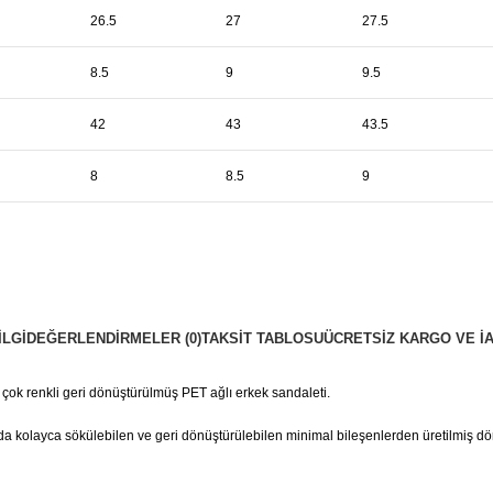
26.5
27
27.5
8.5
9
9.5
42
43
43.5
8
8.5
9
ILGI
DEĞERLENDIRMELER (0)
TAKSIT TABLOSU
ÜCRETSIZ KARGO VE İ
 çok renkli geri dönüştürülmüş PET ağlı erkek sandaleti.
kolayca sökülebilen ve geri dönüştürülebilen minimal bileşenlerden üretilmiş dön