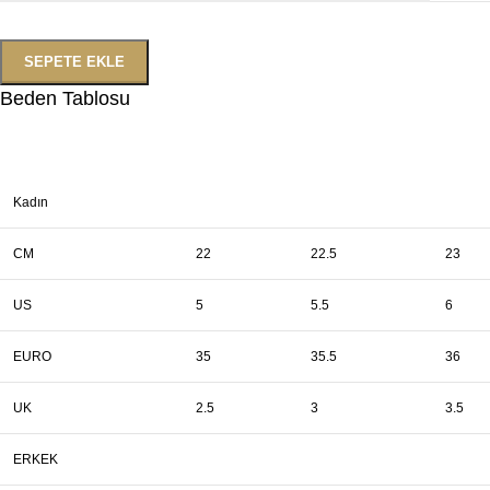
SEPETE EKLE
Beden Tablosu
Kadın
CM
22
22.5
23
US
5
5.5
6
EURO
35
35.5
36
UK
2.5
3
3.5
ERKEK