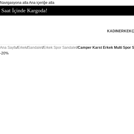
Navigasyona atla
Ana içeriğe atla
oda!
KADIN
ERKEK
Ana Sayfa
/
Erkek
/
Sandalet
/
Erkek Spor Sandalet
/
Camper Karst Erkek Multi Spor 
-20%