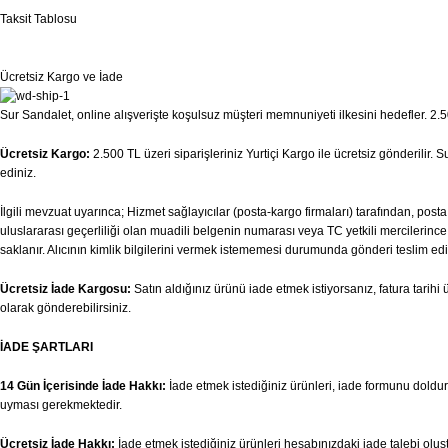
Taksit Tablosu
Ücretsiz Kargo ve İade
Sur Sandalet, online alışverişte koşulsuz müşteri memnuniyeti ilkesini hedefler. 2.50
Ücretsiz Kargo:
2.500 TL üzeri siparişleriniz Yurtiçi Kargo ile ücretsiz gönderilir.
ediniz.
İlgili mevzuat uyarınca; Hizmet sağlayıcılar (posta-kargo firmaları) tarafından, pos
uluslararası geçerliliği olan muadili belgenin numarası veya TC yetkili mercilerince v
saklanır. Alıcının kimlik bilgilerini vermek istememesi durumunda gönderi teslim edi
Ücretsiz İade Kargosu:
Satın aldığınız ürünü iade etmek istiyorsanız, fatura tari
olarak gönderebilirsiniz.
İADE ŞARTLARI
14 Gün İçerisinde İade Hakkı:
İade etmek istediğiniz ürünleri, iade formunu doldurar
uyması gerekmektedir.
Ücretsiz İade Hakkı:
İade etmek istediğiniz ürünleri hesabınızdaki iade talebi olu