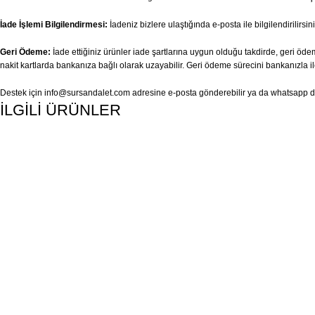
İade İşlemi Bilgilendirmesi:
İadeniz bizlere ulaştığında e-posta ile bilgilendirilirsini
Geri Ödeme:
İade ettiğiniz ürünler iade şartlarına uygun olduğu takdirde, geri ödem
nakit kartlarda bankanıza bağlı olarak uzayabilir. Geri ödeme sürecini bankanızla il
Destek için
info@sursandalet.com
adresine e-posta gönderebilir ya da whatsapp des
İLGİLİ ÜRÜNLER