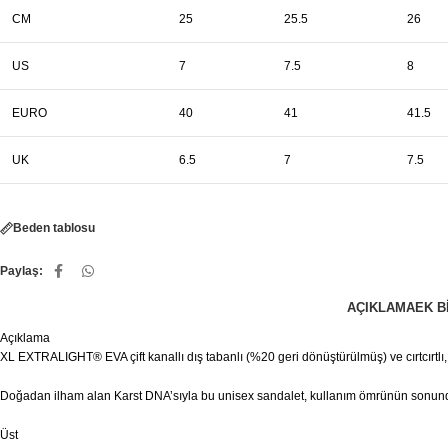
CM
25
25.5
26
US
7
7.5
8
EURO
40
41
41.5
UK
6.5
7
7.5
Beden tablosu
Paylaş:
AÇIKLAMA
EK B
Açıklama
XL EXTRALIGHT® EVA çift kanallı dış tabanlı (%20 geri dönüştürülmüş) ve cırtcırtlı,
Doğadan ilham alan Karst DNA’sıyla bu unisex sandalet, kullanım ömrünün sonunda 
Üst