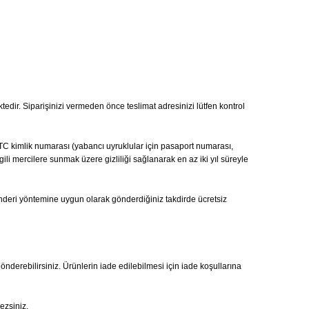
ktedir. Siparişinizi vermeden önce teslimat adresinizi lütfen kontrol
ı, TC kimlik numarası (yabancı uyruklular için pasaport numarası,
gili mercilere sunmak üzere gizliliği sağlanarak en az iki yıl süreyle
önderi yöntemine uygun olarak gönderdiğiniz takdirde ücretsiz
gönderebilirsiniz. Ürünlerin iade edilebilmesi için iade koşullarına
ezsiniz.