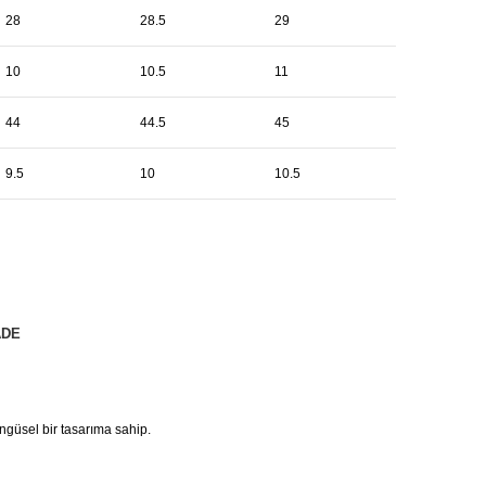
28
28.5
29
10
10.5
11
44
44.5
45
9.5
10
10.5
ADE
güsel bir tasarıma sahip.