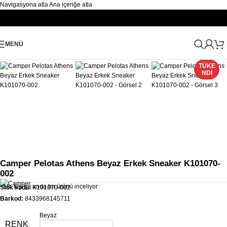
Navigasyona atla
Ana içeriğe atla
Büyütmek için tıklayın
MENÜ
Ana Sayfa
/
Erkek
/
Ayakkabı Erkek
/
Erkek Spor Ayakkabı Sneaker
TÜKE
NDI
Camper Pelotas Athens Beyaz Erkek Sneaker K101070-
002
18
kişi şu anda bu ürünü inceliyor
Stok kodu:
K101070-002
Barkod:
8433968145711
Beyaz
RENK