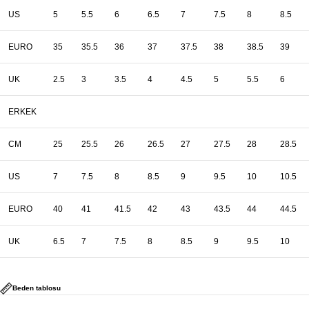
US
5
5.5
6
6.5
7
7.5
8
8.5
EURO
35
35.5
36
37
37.5
38
38.5
39
UK
2.5
3
3.5
4
4.5
5
5.5
6
ERKEK
CM
25
25.5
26
26.5
27
27.5
28
28.5
US
7
7.5
8
8.5
9
9.5
10
10.5
EURO
40
41
41.5
42
43
43.5
44
44.5
UK
6.5
7
7.5
8
8.5
9
9.5
10
Beden tablosu