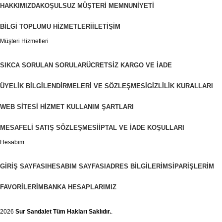
HAKKIMIZDA
KOŞULSUZ MÜŞTERI MEMNUNIYETI
BILGI TOPLUMU HIZMETLERI
İLETIŞIM
Müşteri Hizmetleri
SIKCA SORULAN SORULAR
ÜCRETSIZ KARGO VE İADE
ÜYELIK BILGILENDIRMELERI VE SÖZLEŞMESI
GIZLILIK KURALLARI
WEB SITESI HIZMET KULLANIM ŞARTLARI
MESAFELI SATIŞ SÖZLEŞMESI
İPTAL VE İADE KOŞULLARI
Hesabım
GIRIŞ SAYFASI
HESABIM SAYFASI
ADRES BILGILERIM
SIPARIŞLERIM
FAVORILERIM
BANKA HESAPLARIMIZ
2026
Sur Sandalet
Tüm Hakları Saklıdır.
.