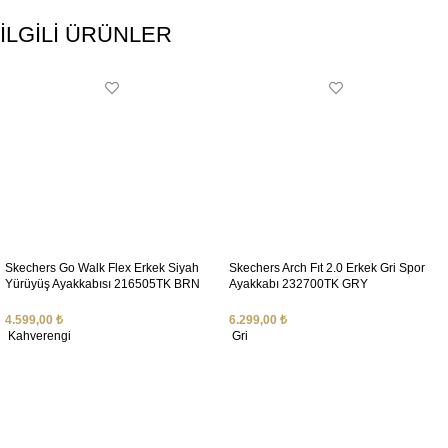
İLGİLİ ÜRÜNLER
Skechers Go Walk Flex Erkek Siyah
Skechers Arch Fıt 2.0 Erkek Gri Spor
Yürüyüş Ayakkabısı 216505TK BRN
Ayakkabı 232700TK GRY
4.599,00
₺
6.299,00
₺
Kahverengi
Gri
SEÇENEKLER
SEÇENEKLER