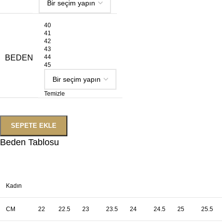
40
41
42
43
BEDEN
44
45
Temizle
SEPETE EKLE
Beden Tablosu
Kadın
CM
22
22.5
23
23.5
24
24.5
25
25.5