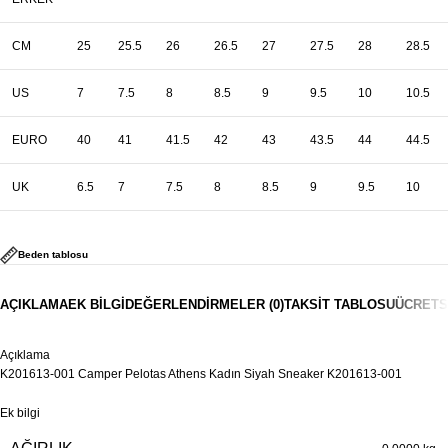
CM
25
25.5
26
26.5
27
27.5
28
28.5
US
7
7.5
8
8.5
9
9.5
10
10.5
EURO
40
41
41.5
42
43
43.5
44
44.5
UK
6.5
7
7.5
8
8.5
9
9.5
10
Beden tablosu
AÇIKLAMA
EK BILGI
DEĞERLENDIRMELER (0)
TAKSIT TABLOSU
ÜCRETS
Açıklama
K201613-001 Camper Pelotas Athens Kadın Siyah Sneaker K201613-001
Ek bilgi