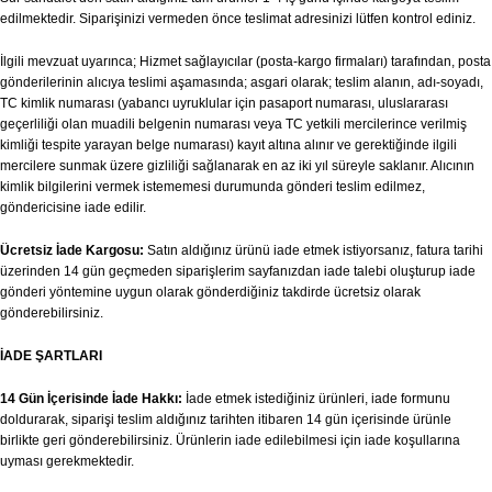
edilmektedir. Siparişinizi vermeden önce teslimat adresinizi lütfen kontrol ediniz.
İlgili mevzuat uyarınca; Hizmet sağlayıcılar (posta-kargo firmaları) tarafından, posta
gönderilerinin alıcıya teslimi aşamasında; asgari olarak; teslim alanın, adı-soyadı,
TC kimlik numarası (yabancı uyruklular için pasaport numarası, uluslararası
geçerliliği olan muadili belgenin numarası veya TC yetkili mercilerince verilmiş
kimliği tespite yarayan belge numarası) kayıt altına alınır ve gerektiğinde ilgili
mercilere sunmak üzere gizliliği sağlanarak en az iki yıl süreyle saklanır. Alıcının
kimlik bilgilerini vermek istememesi durumunda gönderi teslim edilmez,
göndericisine iade edilir.
Ücretsiz İade Kargosu:
Satın aldığınız ürünü iade etmek istiyorsanız, fatura tarihi
üzerinden 14 gün geçmeden siparişlerim sayfanızdan iade talebi oluşturup iade
gönderi yöntemine uygun olarak gönderdiğiniz takdirde ücretsiz olarak
gönderebilirsiniz.
İADE ŞARTLARI
14 Gün İçerisinde İade Hakkı:
İade etmek istediğiniz ürünleri, iade formunu
doldurarak, siparişi teslim aldığınız tarihten itibaren 14 gün içerisinde ürünle
birlikte geri gönderebilirsiniz. Ürünlerin iade edilebilmesi için iade koşullarına
uyması gerekmektedir.