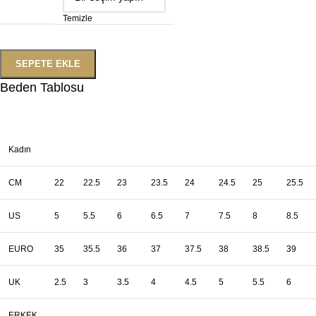
Temizle
SEPETE EKLE
Beden Tablosu
Kadın
CM
22
22.5
23
23.5
24
24.5
25
25.5
US
5
5.5
6
6.5
7
7.5
8
8.5
EURO
35
35.5
36
37
37.5
38
38.5
39
UK
2.5
3
3.5
4
4.5
5
5.5
6
ERKEK