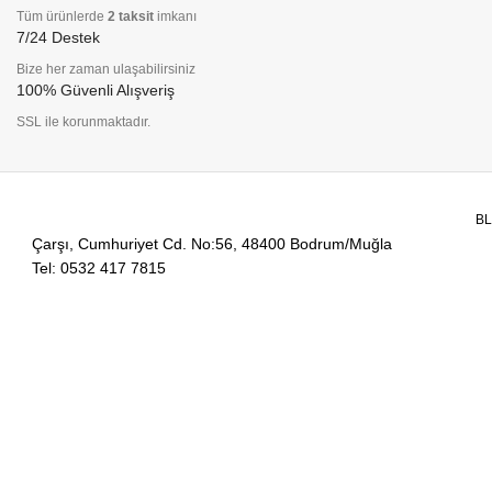
Tüm ürünlerde
2 taksit
imkanı
7/24 Destek
Bize her zaman ulaşabilirsiniz
100% Güvenli Alışveriş
SSL ile korunmaktadır.
B
Çarşı, Cumhuriyet Cd. No:56, 48400 Bodrum/Muğla
Tel: 0532 417 7815