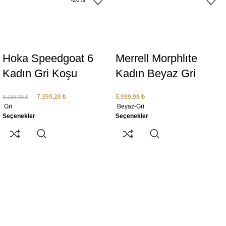
-20%
Hoka Speedgoat 6
Merrell Morphlıte
Kadın Gri Koşu
Kadın Beyaz Gri
Ayakkabısı 1147811-
Patika Koşusu
7.359,20
₺
5.999,99
₺
9.199,00
₺
GMC
Ayakkabısı J068428
Gri
Beyaz-Gri
Seçenekler
Seçenekler