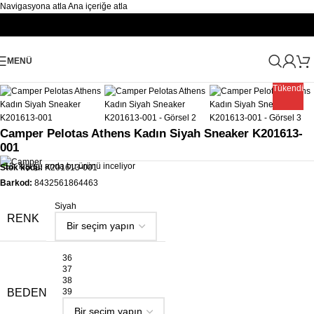
Navigasyona atla
Ana içeriğe atla
Büyütmek için tıklayın
MENÜ
Ana Sayfa
/
Kadın
/
Ayakkabı Kadın
/
Kadın Spor Ayakkabı Sneaker
Tükendi
Camper Pelotas Athens Kadın Siyah Sneaker K201613-
001
13
kişi şu anda bu ürünü inceliyor
Stok kodu:
K201613-001
Barkod:
8432561864463
Siyah
RENK
36
37
38
BEDEN
39