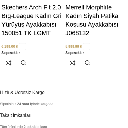
Skechers Arch Fıt 2.0
Merrell Morphlıte
Bıg-League Kadın Gri
Kadın Siyah Patika
Yürüyüş Ayakkabısı
Koşusu Ayakkabısı
150051 TK LGMT
J068132
6.199,00
₺
5.999,99
₺
Seçenekler
Seçenekler
Hızlı & Ücretsiz Kargo
Siparişiniz
24 saat içinde
kargoda
Taksit İmkanları
Tüm ürünlerde
2 taksit
imkanı