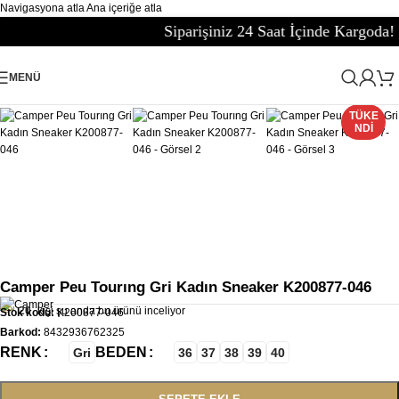
Navigasyona atla
Ana içeriğe atla
Siparişiniz 24 Saat İçinde Kargoda!
Büyütmek için tıklayın
MENÜ
Ana Sayfa
/
Kadın
/
Ayakkabı Kadın
/
Kadın Spor Ayakkabı Sneaker
TÜKE
NDI
Camper Peu Tourıng Gri Kadın Sneaker K200877-046
20
kişi şu anda bu ürünü inceliyor
Stok kodu:
K200877-046
Barkod:
8432936762325
RENK
BEDEN
Gri
36
37
38
39
40