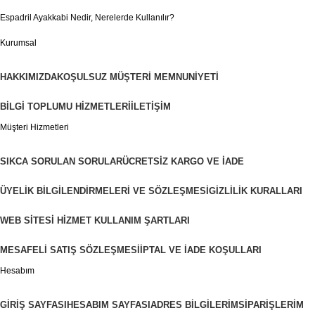
Espadril Ayakkabi Nedir, Nerelerde Kullanılır?
Kurumsal
HAKKIMIZDA
KOŞULSUZ MÜŞTERI MEMNUNIYETI
BILGI TOPLUMU HIZMETLERI
İLETIŞIM
Müşteri Hizmetleri
SIKCA SORULAN SORULAR
ÜCRETSIZ KARGO VE İADE
ÜYELIK BILGILENDIRMELERI VE SÖZLEŞMESI
GIZLILIK KURALLARI
WEB SITESI HIZMET KULLANIM ŞARTLARI
MESAFELI SATIŞ SÖZLEŞMESI
İPTAL VE İADE KOŞULLARI
Hesabım
GIRIŞ SAYFASI
HESABIM SAYFASI
ADRES BILGILERIM
SIPARIŞLERIM