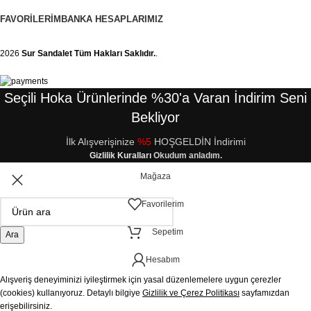
FAVORILERIM
BANKA HESAPLARIMIZ
2026
Sur Sandalet
Tüm Hakları Saklıdır.
.
Seçili Hoka Ürünlerinde %30'a Varan İndirim Seni
Bekliyor
İlk Alışverişinize
%5
HOŞGELDİN İndirimi
Gizlilik Kuralları
Okudum anladım.
Mağaza
Favorilerim
Sepetim
Ara
Hesabım
Alışveriş deneyiminizi iyileştirmek için yasal düzenlemelere uygun çerezler
(cookies) kullanıyoruz. Detaylı bilgiye
Gizlilik ve Çerez Politikası
sayfamızdan
erişebilirsiniz.