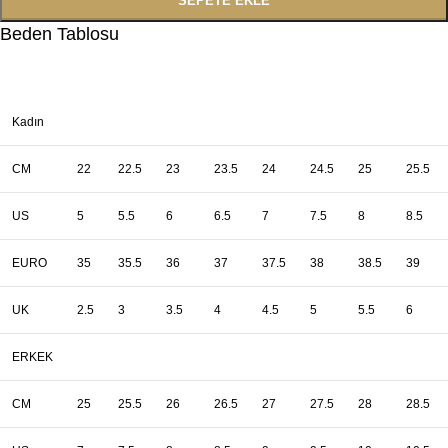
SEPETE EKLE
Beden Tablosu
Kadın
CM
22
22.5
23
23.5
24
24.5
25
25.5
US
5
5.5
6
6.5
7
7.5
8
8.5
EURO
35
35.5
36
37
37.5
38
38.5
39
UK
2.5
3
3.5
4
4.5
5
5.5
6
ERKEK
CM
25
25.5
26
26.5
27
27.5
28
28.5