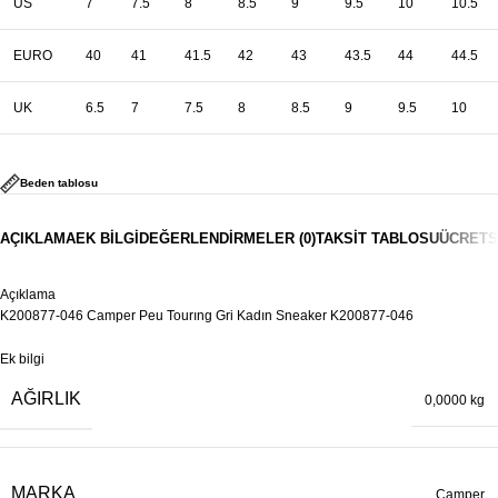
US
7
7.5
8
8.5
9
9.5
10
10.5
EURO
40
41
41.5
42
43
43.5
44
44.5
UK
6.5
7
7.5
8
8.5
9
9.5
10
Beden tablosu
AÇIKLAMA
EK BILGI
DEĞERLENDIRMELER (0)
TAKSIT TABLOSU
ÜCRETS
Açıklama
K200877-046 Camper Peu Tourıng Gri Kadın Sneaker K200877-046
Ek bilgi
AĞIRLIK
0,0000 kg
MARKA
Camper