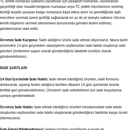
TC kimlik numarası (yabancı uyruklular için pasaport numarası, uluslararası
geçerliliği olan muadili belgenin numarası veya TC yetkili mercilerince verilmiş
kimliği tespite yarayan belge numarası) kayıt altına alınır ve gerektiğinde ilgili
mercilere sunmak üzere gizliliği sağlanarak en az iki yıl süreyle saklanır. Alıcının
kimlik bilgilerini vermek istememesi durumunda gönderi teslim edilmez,
göndericisine iade edilir.
Ücretsiz İade Kargosu:
Satın aldığınız ürünü iade etmek istiyorsanız, fatura tarihi
üzerinden 14 gün geçmeden siparişlerim sayfanızdan iade talebi oluşturup iade
gönderi yöntemine uygun olarak gönderdiğiniz takdirde ücretsiz olarak
gönderebilirsiniz.
İADE ŞARTLARI
14 Gün İçerisinde İade Hakkı:
İade etmek istediğiniz ürünleri, iade formunu
doldurarak, siparişi teslim aldığınız tarihten itibaren 14 gün içerisinde ürünle
birlikte geri gönderebilirsiniz. Ürünlerin iade edilebilmesi için iade koşullarına
uyması gerekmektedir.
Ücretsiz İade Hakkı:
İade etmek istediğiniz ürünleri hesabınızdaki iade talebi
oluşturma sayfasından iade talebi oluşturarak gönderdiğiniz takdirde kargo ücreti
ödemezsiniz.
İade İşlemi Bilgilendirmesi:
İadeniz bizlere ulaştığında e-posta ile