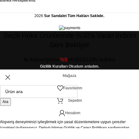
Banka Hesaplarımız
2026
Sur Sandalet
Tüm Hakları Saklıdır.
.
Seçili Hoka Ürünlerinde %30'a Varan İndirim
Seni Bekliyor
İlk Alışverişinize
%5
HOŞGELDİN İndirimi
Gizlilik Kuralları
Okudum anladım.
Mağaza
Favorilerim
Sepetim
Ara
Hesabım
Alışveriş deneyiminizi iyileştirmek için yasal düzenlemelere uygun çerezler
(cookies) kullanıyoruz. Detaylı bilgiye
Gizlilik ve Çerez Politikası
sayfamızdan
erişebilirsiniz.