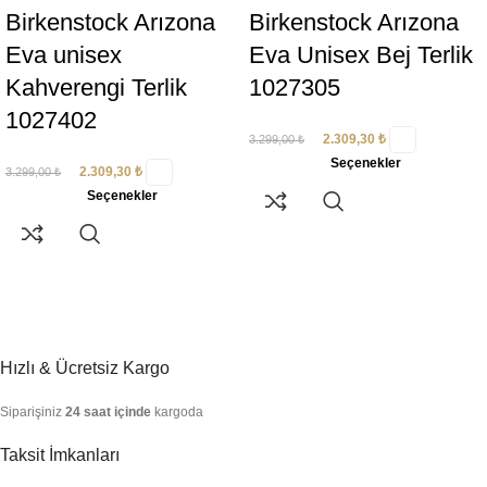
Birkenstock Arızona
Birkenstock Arızona
Eva unisex
Eva Unisex Bej Terlik
Kahverengi Terlik
1027305
1027402
2.309,30
₺
3.299,00
₺
Seçenekler
2.309,30
₺
3.299,00
₺
Seçenekler
Hızlı & Ücretsiz Kargo
Siparişiniz
24 saat içinde
kargoda
Taksit İmkanları