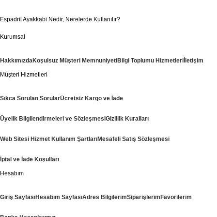
Espadril Ayakkabi Nedir, Nerelerde Kullanılır?
Kurumsal
Hakkımızda
Koşulsuz Müşteri Memnuniyeti
Bilgi Toplumu Hizmetleri
İletişim
Müşteri Hizmetleri
Sıkca Sorulan Sorular
Ücretsiz Kargo ve İade
Üyelik Bilgilendirmeleri ve Sözleşmesi
Gizlilik Kuralları
Web Sitesi Hizmet Kullanım Şartları
Mesafeli Satış Sözleşmesi
İptal ve İade Koşulları
Hesabım
Giriş Sayfası
Hesabım Sayfası
Adres Bilgilerim
Siparişlerim
Favorilerim