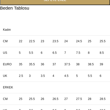
Beden Tablosu
Kadın
CM
22
22.5
23
23.5
24
24.5
25
25.5
US
5
5.5
6
6.5
7
7.5
8
8.5
EURO
35
35.5
36
37
37.5
38
38.5
39
UK
2.5
3
3.5
4
4.5
5
5.5
6
ERKEK
CM
25
25.5
26
26.5
27
27.5
28
28.5