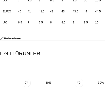
US
7
7.5
8
8.5
9
9.5
10
10.5
EURO
40
41
41.5
42
43
43.5
44
44.5
UK
6.5
7
7.5
8
8.5
9
9.5
10
Beden tablosu
İLGİLİ ÜRÜNLER
-30%
-30%