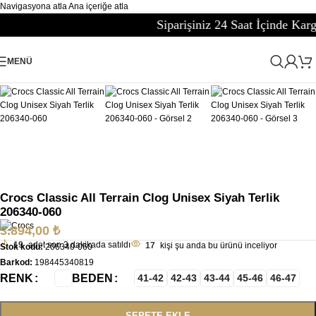
Navigasyona atla
Ana içeriğe atla
Siparişiniz 24 Saat İçinde Kargoda
Büyütmek için tıklayın
MENÜ
Ana Sayfa
/
Unisex
/
Unisex Spor Terlik
Crocs Classic All Terrain Clog Unisex Siyah Terlik
206340-060
3.894,00
₺
19
adet son 3 dakikada satıldı
17
kişi şu anda bu ürünü inceliyor
Stok kodu:
206340-060
Barkod:
198445340819
RENK
BEDEN
41-42
42-43
43-44
45-46
46-47
SEPETE EKLE