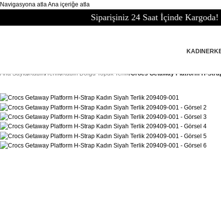
Navigasyona atla
Ana içeriğe atla
Siparişiniz 24 Saat İçinde Kargoda!
KADIN
ERK
Ana Sayfa
/
Kadın
/
Terlik
/
Kadın Dolgu Topuk Terlik
/
Crocs Getaway Platform H-Strap