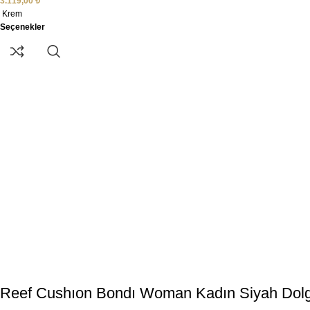
3.119,00
₺
Krem
Seçenekler
Reef Cushıon Bondı Woman Kadın Siyah Dolg