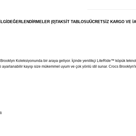
ILGI
DEĞERLENDIRMELER (0)
TAKSIT TABLOSU
ÜCRETSIZ KARGO VE İ
 Brooklyn Koleksiyonunda bir araya geliyor. İçinde yenilikçi LiteRide™ köpük tekno
rlanabilir kayışı size mükemmel uyum ve çok yönlü stil sunar. Crocs Brooklyn'in ha
li