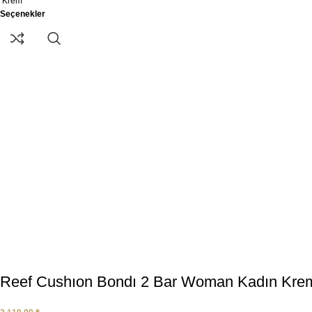
Krem
Seçenekler
Reef Cushıon Bondı 2 Bar Woman Kadın Krem D