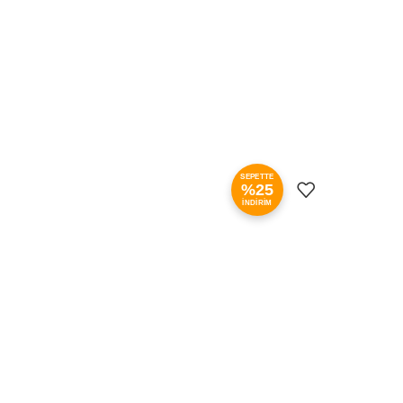
SEPETTE
%25
İNDİRİM