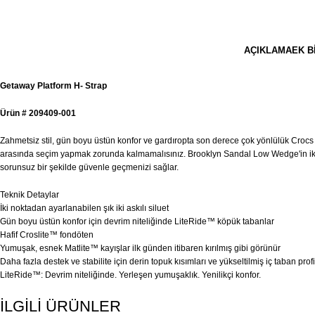
AÇIKLAMA
EK B
Getaway Platform H- Strap
Ürün # 209409-001
Zahmetsiz stil, gün boyu üstün konfor ve gardıropta son derece çok yönlülük Crocs
arasında seçim yapmak zorunda kalmamalısınız. Brooklyn Sandal Low Wedge'in iki aya
sorunsuz bir şekilde güvenle geçmenizi sağlar.
Teknik Detaylar
İki noktadan ayarlanabilen şık iki askılı siluet
Gün boyu üstün konfor için devrim niteliğinde LiteRide™ köpük tabanlar
Hafif Croslite™ fondöten
Yumuşak, esnek Matlite™ kayışlar ilk günden itibaren kırılmış gibi görünür
Daha fazla destek ve stabilite için derin topuk kısımları ve yükseltilmiş iç taban profi
LiteRide™: Devrim niteliğinde. Yerleşen yumuşaklık. Yenilikçi konfor.
İLGİLİ ÜRÜNLER