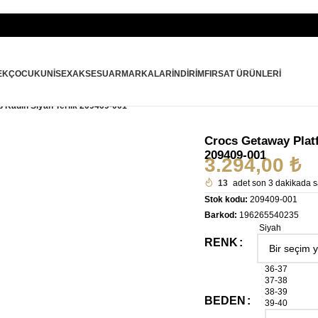
EK
ÇOCUK
UNISEX
AKSESUAR
MARKALAR
İNDIRIM
FIRSAT ÜRÜNLERI
 Kadın Siyah Terlik 209409-001
Crocs Getaway Platf
209409-001
3.294,00
₺
13
adet son 3 dakikada sa
Stok kodu:
209409-001
Barkod:
196265540235
Siyah
RENK
36-37
37-38
38-39
BEDEN
39-40