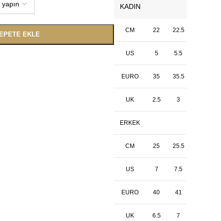
KADIN
CM
22
22.5
23
EPETE EKLE
US
5
5.5
6
EURO
35
35.5
36
UK
2.5
3
3.5
ERKEK
CM
25
25.5
26
US
7
7.5
8
EURO
40
41
41.5
UK
6.5
7
7.5