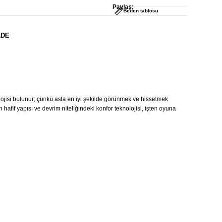
Paylaş:
Beden tablosu
ADE
lojisi bulunur; çünkü asla en iyi şekilde görünmek ve hissetmek
fif yapısı ve devrim niteliğindeki konfor teknolojisi, işten oyuna