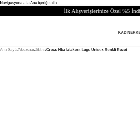
Navigasyona atla
Ana içeriğe atla
İlk Alışverişlerinize Özel %5 İndirim
KADIN
ERK
Ana Sayfa
/
Aksesuar
/
Jibbts
/
Crocs Nba lalakers Logo Unisex Renkli Rozet