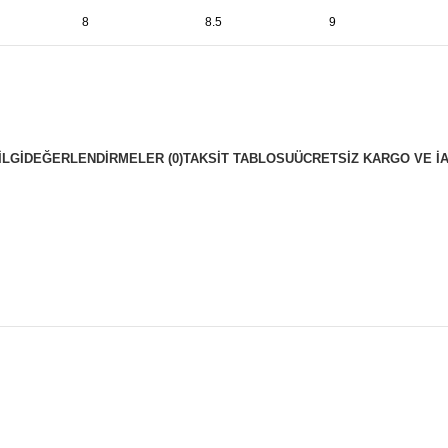
8
8.5
9
ILGI
DEĞERLENDIRMELER (0)
TAKSIT TABLOSU
ÜCRETSIZ KARGO VE İ