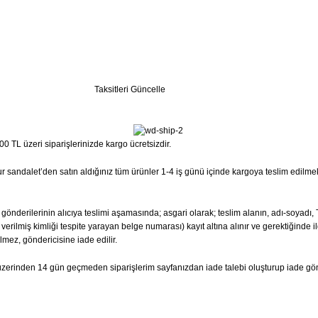
Taksitleri Güncelle
0 TL üzeri siparişlerinizde kargo ücretsizdir.
 Sur sandalet’den satın aldığınız tüm ürünler 1-4 iş günü içinde kargoya teslim edilme
ta gönderilerinin alıcıya teslimi aşamasında; asgari olarak; teslim alanın, adı-soyad
erilmiş kimliği tespite yarayan belge numarası) kayıt altına alınır ve gerektiğinde il
lmez, göndericisine iade edilir.
hi üzerinden 14 gün geçmeden siparişlerim sayfanızdan iade talebi oluşturup iade g