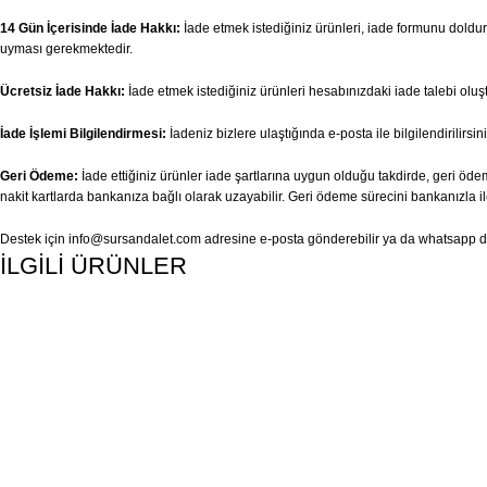
14 Gün İçerisinde İade Hakkı:
İade etmek istediğiniz ürünleri, iade formunu doldurar
uyması gerekmektedir.
Ücretsiz İade Hakkı:
İade etmek istediğiniz ürünleri hesabınızdaki iade talebi olu
İade İşlemi Bilgilendirmesi:
İadeniz bizlere ulaştığında e-posta ile bilgilendirilirsini
Geri Ödeme:
İade ettiğiniz ürünler iade şartlarına uygun olduğu takdirde, geri ödem
nakit kartlarda bankanıza bağlı olarak uzayabilir. Geri ödeme sürecini bankanızla il
Destek için
info@sursandalet.com
adresine e-posta gönderebilir ya da whatsapp des
İLGİLİ ÜRÜNLER