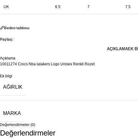
UK
6.5
7
7.5
Beden tablosu
Paylaş:
AÇIKLAMA
EK B
Açıklama
10011274 Crocs Nba lalakers Logo Unisex Renkli Rozet
Ek bilgi
AĞIRLIK
MARKA
Değerlendirmeler (0)
Değerlendirmeler