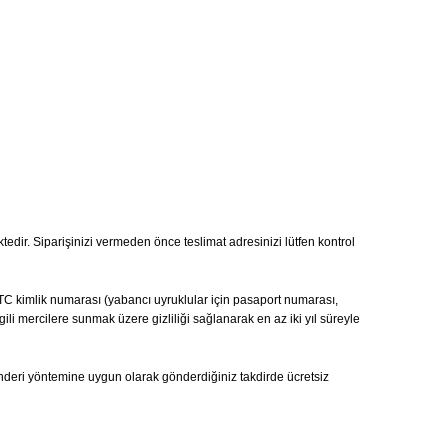
ktedir. Siparişinizi vermeden önce teslimat adresinizi lütfen kontrol
ı, TC kimlik numarası (yabancı uyruklular için pasaport numarası,
gili mercilere sunmak üzere gizliliği sağlanarak en az iki yıl süreyle
önderi yöntemine uygun olarak gönderdiğiniz takdirde ücretsiz