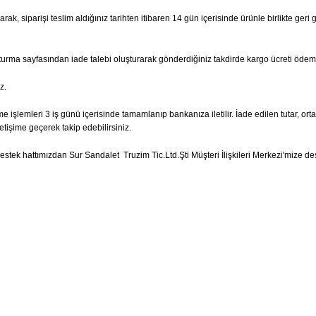
ak, siparişi teslim aldığınız tarihten itibaren 14 gün içerisinde ürünle birlikte geri 
şturma sayfasından iade talebi oluşturarak gönderdiğiniz takdirde kargo ücreti ödem
z.
e işlemleri 3 iş günü içerisinde tamamlanıp bankanıza iletilir. İade edilen tutar, ort
etişime geçerek takip edebilirsiniz.
tek hattımızdan Sur Sandalet Truzim Tic.Ltd.Şti Müşteri İlişkileri Merkezi'mize dest