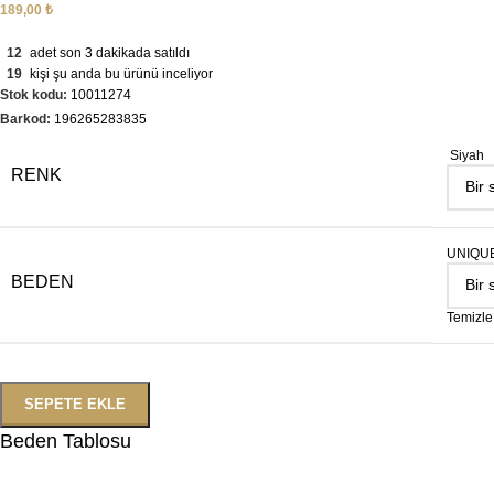
189,00
₺
12
adet son 3 dakikada satıldı
19
kişi şu anda bu ürünü inceliyor
Stok kodu:
10011274
Barkod:
196265283835
Siyah
RENK
UNIQU
BEDEN
Temizle
SEPETE EKLE
Beden Tablosu