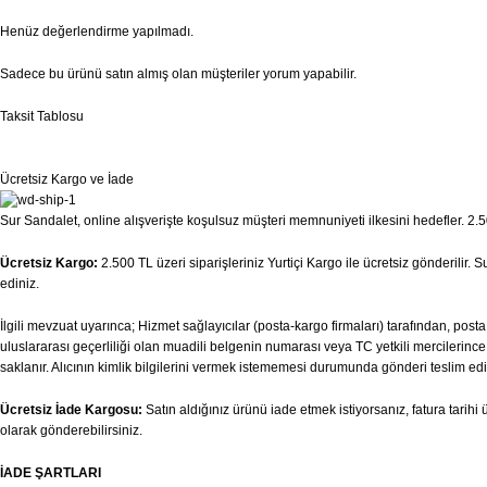
Henüz değerlendirme yapılmadı.
Sadece bu ürünü satın almış olan müşteriler yorum yapabilir.
Taksit Tablosu
Ücretsiz Kargo ve İade
Sur Sandalet, online alışverişte koşulsuz müşteri memnuniyeti ilkesini hedefler. 2.50
Ücretsiz Kargo:
2.500 TL üzeri siparişleriniz Yurtiçi Kargo ile ücretsiz gönderilir.
ediniz.
İlgili mevzuat uyarınca; Hizmet sağlayıcılar (posta-kargo firmaları) tarafından, pos
uluslararası geçerliliği olan muadili belgenin numarası veya TC yetkili mercilerince v
saklanır. Alıcının kimlik bilgilerini vermek istememesi durumunda gönderi teslim edi
Ücretsiz İade Kargosu:
Satın aldığınız ürünü iade etmek istiyorsanız, fatura tari
olarak gönderebilirsiniz.
İADE ŞARTLARI