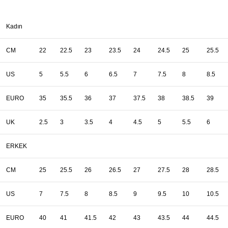
Kadın
CM
22
22.5
23
23.5
24
24.5
25
25.5
US
5
5.5
6
6.5
7
7.5
8
8.5
EURO
35
35.5
36
37
37.5
38
38.5
39
UK
2.5
3
3.5
4
4.5
5
5.5
6
ERKEK
CM
25
25.5
26
26.5
27
27.5
28
28.5
US
7
7.5
8
8.5
9
9.5
10
10.5
EURO
40
41
41.5
42
43
43.5
44
44.5