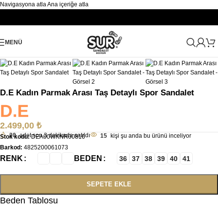
Navigasyona atla
Ana içeriğe atla
Büyütmek için tıklayın
MENÜ
Ana Sayfa
/
Kadın
/
Sandalet
/
Kadın Parmak Arası Sandalet
D.E Kadın Parmak Arası Taş Detaylı Spor Sandalet
2.499,00
₺
20
adet son 3 dakikada satıldı
15
kişi şu anda bu ürünü inceliyor
Stok kodu:
DEA00WKNR00810
Barkod:
4825200061073
RENK
BEDEN
36
37
38
39
40
41
SEPETE EKLE
Beden Tablosu