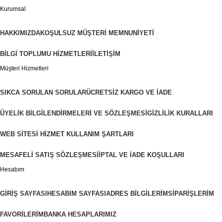
Kurumsal
HAKKIMIZDA
KOŞULSUZ MÜŞTERI MEMNUNIYETI
BILGI TOPLUMU HIZMETLERI
İLETIŞIM
Müşteri Hizmetleri
SIKCA SORULAN SORULAR
ÜCRETSIZ KARGO VE İADE
ÜYELIK BILGILENDIRMELERI VE SÖZLEŞMESI
GIZLILIK KURALLARI
WEB SITESI HIZMET KULLANIM ŞARTLARI
MESAFELI SATIŞ SÖZLEŞMESI
İPTAL VE İADE KOŞULLARI
Hesabım
GIRIŞ SAYFASI
HESABIM SAYFASI
ADRES BILGILERIM
SIPARIŞLERIM
FAVORILERIM
BANKA HESAPLARIMIZ