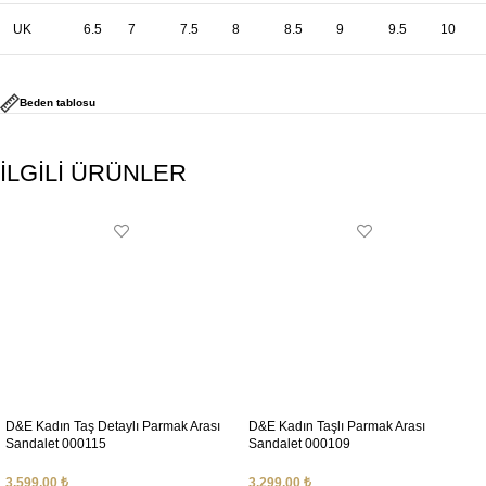
UK
6.5
7
7.5
8
8.5
9
9.5
10
Beden tablosu
İLGİLİ ÜRÜNLER
D&E Kadın Taş Detaylı Parmak Arası
D&E Kadın Taşlı Parmak Arası
Sandalet 000115
Sandalet 000109
3.599,00
₺
3.299,00
₺