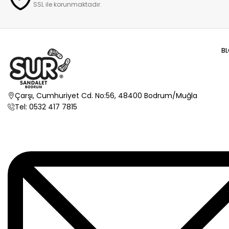
SSL ile korunmaktadır.
B
Çarşı, Cumhuriyet Cd. No:56, 48400 Bodrum/Muğla
Tel: 0532 417 7815