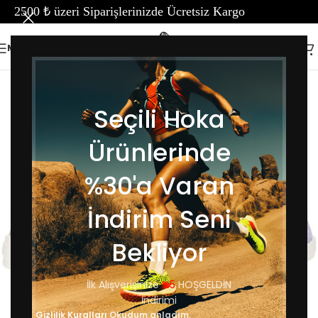
0 ₺ üzeri Siparişlerinizde Ücretsiz Kargo
MENÜ
Ana Sayfa
/
Kadın
/
Ayakkabı Kadın
/
Kadın Günlük Ayakkabı
Seçili Hoka
Ürünlerinde
%30'a Varan
İndirim Seni
Bekliyor
İlk Alışverişinize
%5
HOŞGELDİN
İndirimi
Gizlilik Kuralları
Okudum anladım.