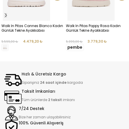
Walk In Pitas Cannes Blanco Kadın
Walk In Pitas Poppy Rosa Kadın
Günlük Tekne Ayakkabısı
Günlük Tekne Ayakkabısı
1PTS0CANNES00
1PTS0POPPY02
4.479,20
₺
3.779,30
₺
5.599,00
₺
5.399,00
₺
pembe
SEÇENEKLER
SEÇENEKLER
Hızlı & Ücretsiz Kargo
Siparişiniz
24 saat içinde
kargoda
Taksit İmkanları
Tüm ürünlerde
2 taksit
imkanı
7/24 Destek
Bize her zaman ulaşabilirsiniz
100% Güvenli Alışveriş