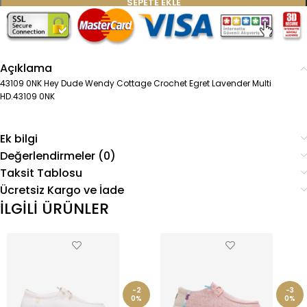
SEPETE EKLE
Beden tablosu
Açıklama
43109 0NK Hey Dude Wendy Cottage Crochet Egret Lavender Multi
HD.43109 0NK
Ek bilgi
Değerlendirmeler (0)
Taksit Tablosu
Ücretsiz Kargo ve İade
İLGİLİ ÜRÜNLER
-2
-3
0%
0%