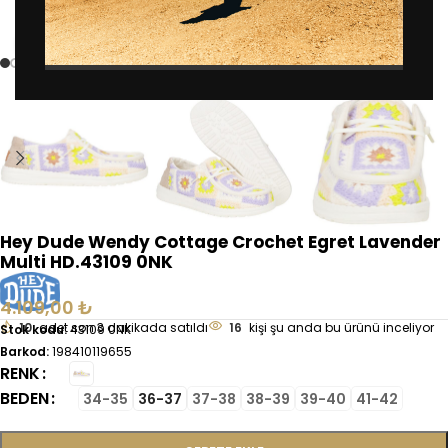
Büyütmek için tıklayın
Hey Dude Wendy Cottage Crochet Egret Lavender
Multi HD.43109 0NK
4.109,00
₺
10
adet son 3 dakikada satıldı
16
kişi şu anda bu ürünü inceliyor
Stok kodu:
43109 0NK
Barkod:
198410119655
RENK
BEDEN
34-35
36-37
37-38
38-39
39-40
41-42