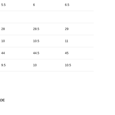
5.5
6
6.5
28
28.5
29
10
10.5
11
44
44.5
45
9.5
10
10.5
ADE