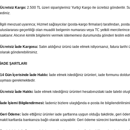
Ücretsiz Kargo:
2.500 TL üzeri siparişleriniz Yurtiçi Kargo ile ücretsiz gönderilir.
ediniz.
İlgili mevzuat uyarınca; Hizmet sağlayıcılar (posta-kargo firmaları) tarafından, pos
uluslararası geçerliliği olan muadili belgenin numarası veya TC yetkili mercilerince v
saklanır. Alıcının kimlik bilgilerini vermek istememesi durumunda gönderi teslim edi
Ücretsiz İade Kargosu:
Satın aldığınız ürünü iade etmek istiyorsanız, fatura tari
olarak gönderebilirsiniz.
İADE ŞARTLARI
14 Gün İçerisinde İade Hakkı:
İade etmek istediğiniz ürünleri, iade formunu doldurar
uyması gerekmektedir.
Ücretsiz İade Hakkı:
İade etmek istediğiniz ürünleri hesabınızdaki iade talebi olu
İade İşlemi Bilgilendirmesi:
İadeniz bizlere ulaştığında e-posta ile bilgilendirilirsini
Geri Ödeme:
İade ettiğiniz ürünler iade şartlarına uygun olduğu takdirde, geri ödem
nakit kartlarda bankanıza bağlı olarak uzayabilir. Geri ödeme sürecini bankanızla il