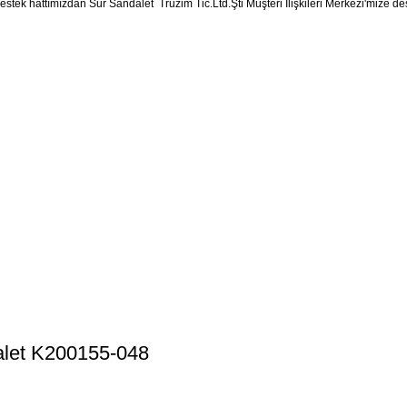
tek hattımızdan Sur Sandalet Truzim Tic.Ltd.Şti Müşteri İlişkileri Merkezi'mize dest
let K200155-048