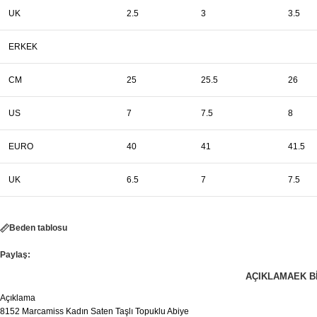
UK
2.5
3
3.5
ERKEK
CM
25
25.5
26
US
7
7.5
8
EURO
40
41
41.5
UK
6.5
7
7.5
Beden tablosu
Paylaş:
AÇIKLAMA
EK B
Açıklama
8152 Marcamiss Kadın Saten Taşlı Topuklu Abiye