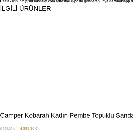
Destek için
info@sursandalet.com
adresine e-posta gönderebilir ya da whatsapp des
İLGİLİ ÜRÜNLER
Camper Kobarah Kadın Pembe Topuklu Sanda
4.899,30
₺
6.999,00
₺