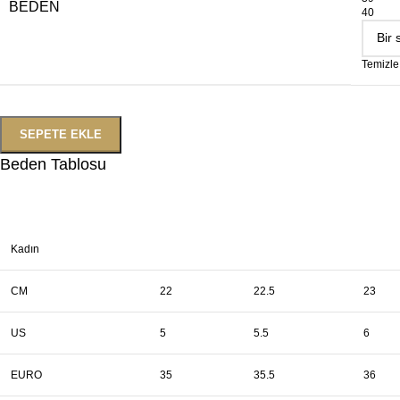
BEDEN
40
Temizle
SEPETE EKLE
Beden Tablosu
Kadın
CM
22
22.5
23
US
5
5.5
6
EURO
35
35.5
36