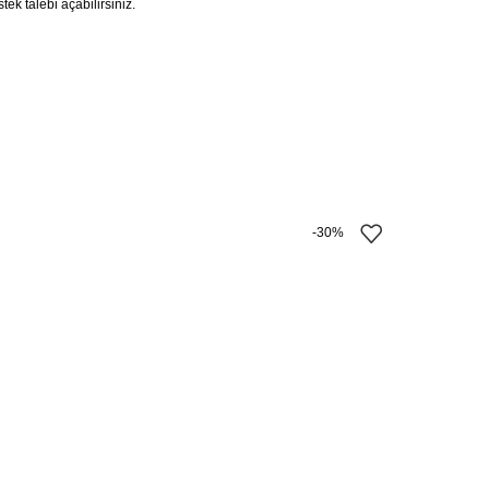
ek talebi açabilirsiniz.
-30%