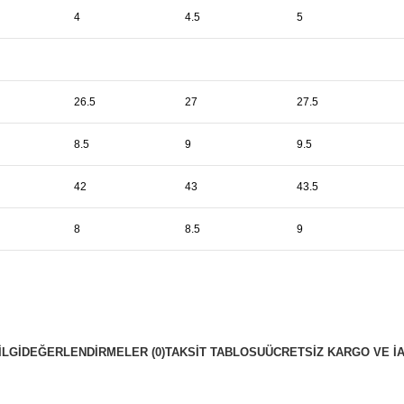
4
4.5
5
26.5
27
27.5
8.5
9
9.5
42
43
43.5
8
8.5
9
ILGI
DEĞERLENDIRMELER (0)
TAKSIT TABLOSU
ÜCRETSIZ KARGO VE İ