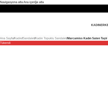
Navigasyona atla
Ana içeriğe atla
KADIN
ERK
Ana Sayfa
/
Kadın
/
Sandalet
/
Kadın Topuklu Sandalet
/
Marcamiss Kadın Saten Taşlı
Tükendi