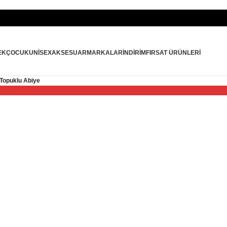
İlk Alış
EK
ÇOCUK
UNISEX
AKSESUAR
MARKALAR
İNDIRIM
FIRSAT ÜRÜNLERI
 Topuklu Abiye