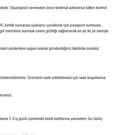
ktedir. Siparişinizi vermeden önce teslimat adresinizi lütfen kontrol
ı, TC kimlik numarası (yabancı uyruklular için pasaport numarası,
gili mercilere sunmak üzere gizliliği sağlanarak en az iki yıl süreyle
önderi yöntemine uygun olarak gönderdiğiniz takdirde ücretsiz
gönderebilirsiniz. Ürünlerin iade edilebilmesi için iade koşullarına
ezsiniz.
alama 1-3 iş günü içerisinde kredi kartlarına yansırken, bu süreç