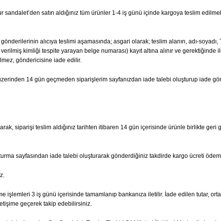
 Sur sandalet’den satın aldığınız tüm ürünler 1-4 iş günü içinde kargoya teslim edilme
ta gönderilerinin alıcıya teslimi aşamasında; asgari olarak; teslim alanın, adı-soyad
erilmiş kimliği tespite yarayan belge numarası) kayıt altına alınır ve gerektiğinde il
lmez, göndericisine iade edilir.
hi üzerinden 14 gün geçmeden siparişlerim sayfanızdan iade talebi oluşturup iade g
ak, siparişi teslim aldığınız tarihten itibaren 14 gün içerisinde ürünle birlikte geri 
şturma sayfasından iade talebi oluşturarak gönderdiğiniz takdirde kargo ücreti ödem
z.
e işlemleri 3 iş günü içerisinde tamamlanıp bankanıza iletilir. İade edilen tutar, ort
etişime geçerek takip edebilirsiniz.