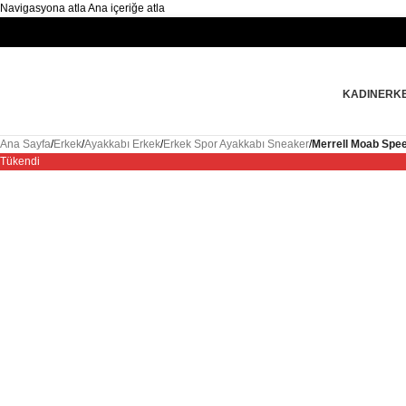
Navigasyona atla
Ana içeriğe atla
KADIN
ERK
Ana Sayfa
/
Erkek
/
Ayakkabı Erkek
/
Erkek Spor Ayakkabı Sneaker
/
Merrell Moab Spe
Tükendi