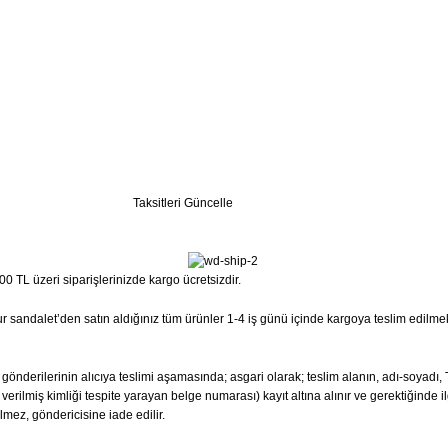
Taksitleri Güncelle
0 TL üzeri siparişlerinizde kargo ücretsizdir.
 Sur sandalet’den satın aldığınız tüm ürünler 1-4 iş günü içinde kargoya teslim edilme
ta gönderilerinin alıcıya teslimi aşamasında; asgari olarak; teslim alanın, adı-soyad
erilmiş kimliği tespite yarayan belge numarası) kayıt altına alınır ve gerektiğinde il
lmez, göndericisine iade edilir.