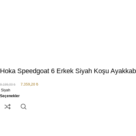
Hoka Speedgoat 6 Erkek Siyah Koşu Ayakka
7.359,20
₺
9.199,00
₺
Siyah
Seçenekler