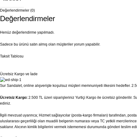
Değerlendirmeler (0)
Değerlendirmeler
Henüz değerlendirme yapılmadı.
Sadece bu ürünü satın almış olan müşteriler yorum yapabilir.
Taksit Tablosu
Ücretsiz Kargo ve İade
Sur Sandalet, online alışverişte koşulsuz müşteri memnuniyeti ilkesini hedefler. 2.50
Ücretsiz Kargo:
2.500 TL üzeri siparişleriniz Yurtiçi Kargo ile ücretsiz gönderilir.
ediniz.
İlgili mevzuat uyarınca; Hizmet sağlayıcılar (posta-kargo firmaları) tarafından, pos
uluslararası geçerliliği olan muadili belgenin numarası veya TC yetkili mercilerince v
saklanır. Alıcının kimlik bilgilerini vermek istememesi durumunda gönderi teslim edi