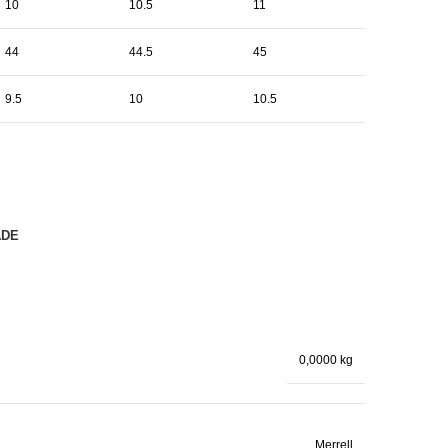
10
10.5
11
44
44.5
45
9.5
10
10.5
ADE
0,0000 kg
Merrell