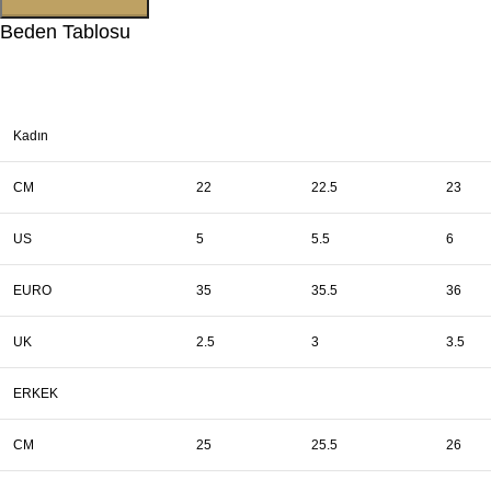
Beden Tablosu
Kadın
CM
22
22.5
23
US
5
5.5
6
EURO
35
35.5
36
UK
2.5
3
3.5
ERKEK
CM
25
25.5
26