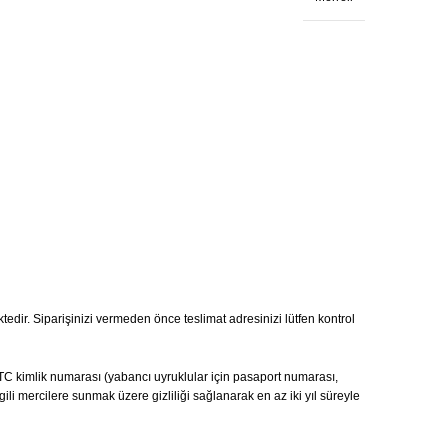
ktedir. Siparişinizi vermeden önce teslimat adresinizi lütfen kontrol
ı, TC kimlik numarası (yabancı uyruklular için pasaport numarası,
gili mercilere sunmak üzere gizliliği sağlanarak en az iki yıl süreyle