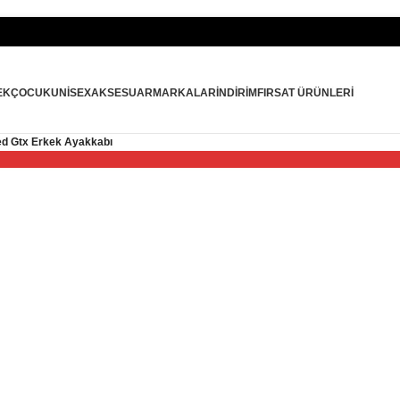
İlk 
EK
ÇOCUK
UNISEX
AKSESUAR
MARKALAR
İNDIRIM
FIRSAT ÜRÜNLERI
ed Gtx Erkek Ayakkabı