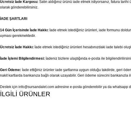
Ücretsiz İade Kargosu:
Satın aldığınız ürünü iade etmek istiyorsanız, fatura tari
olarak gönderebilirsiniz.
İADE ŞARTLARI
14 Gün İçerisinde İade Hakkı:
İade etmek istediğiniz ürünleri, iade formunu doldurar
uyması gerekmektedir.
Ücretsiz İade Hakkı:
İade etmek istediğiniz ürünleri hesabınızdaki iade talebi olu
İade İşlemi Bilgilendirmesi:
İadeniz bizlere ulaştığında e-posta ile bilgilendirilirsini
Geri Ödeme:
İade ettiğiniz ürünler iade şartlarına uygun olduğu takdirde, geri ödem
nakit kartlarda bankanıza bağlı olarak uzayabilir. Geri ödeme sürecini bankanızla il
Destek için
info@sursandalet.com
adresine e-posta gönderebilir ya da whatsapp des
İLGİLİ ÜRÜNLER