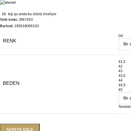
10
kişi şu anda bu ürünü inceliyor
Stok kodu:
J067453
Barkod:
195018006103
Gri
RENK
41,5
42
43
43,5
44
BEDEN
44,5
45
Temizle
SEPETE EKLE