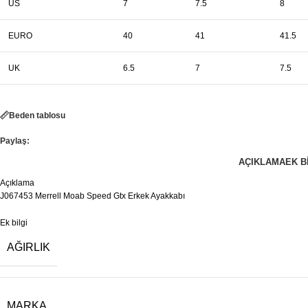
US
7
7.5
8
EURO
40
41
41.5
UK
6.5
7
7.5
Beden tablosu
Paylaş:
AÇIKLAMA
EK B
Açıklama
J067453 Merrell Moab Speed Gtx Erkek Ayakkabı
Ek bilgi
AĞIRLIK
MARKA