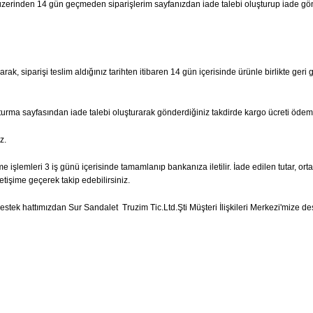
hi üzerinden 14 gün geçmeden siparişlerim sayfanızdan iade talebi oluşturup iade g
ak, siparişi teslim aldığınız tarihten itibaren 14 gün içerisinde ürünle birlikte geri 
şturma sayfasından iade talebi oluşturarak gönderdiğiniz takdirde kargo ücreti ödem
z.
e işlemleri 3 iş günü içerisinde tamamlanıp bankanıza iletilir. İade edilen tutar, ort
etişime geçerek takip edebilirsiniz.
tek hattımızdan Sur Sandalet Truzim Tic.Ltd.Şti Müşteri İlişkileri Merkezi'mize dest