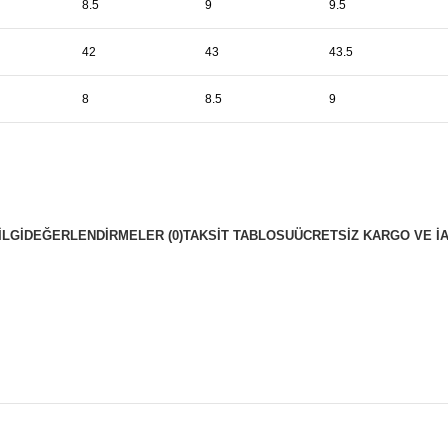
8.5
9
9.5
42
43
43.5
8
8.5
9
ILGI
DEĞERLENDIRMELER (0)
TAKSIT TABLOSU
ÜCRETSIZ KARGO VE İ