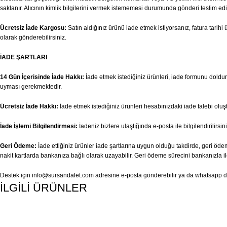
saklanır. Alıcının kimlik bilgilerini vermek istememesi durumunda gönderi teslim edi
Ücretsiz İade Kargosu:
Satın aldığınız ürünü iade etmek istiyorsanız, fatura tari
olarak gönderebilirsiniz.
İADE ŞARTLARI
14 Gün İçerisinde İade Hakkı:
İade etmek istediğiniz ürünleri, iade formunu doldurar
uyması gerekmektedir.
Ücretsiz İade Hakkı:
İade etmek istediğiniz ürünleri hesabınızdaki iade talebi olu
İade İşlemi Bilgilendirmesi:
İadeniz bizlere ulaştığında e-posta ile bilgilendirilirsini
Geri Ödeme:
İade ettiğiniz ürünler iade şartlarına uygun olduğu takdirde, geri ödem
nakit kartlarda bankanıza bağlı olarak uzayabilir. Geri ödeme sürecini bankanızla il
Destek için
info@sursandalet.com
adresine e-posta gönderebilir ya da whatsapp des
İLGİLİ ÜRÜNLER