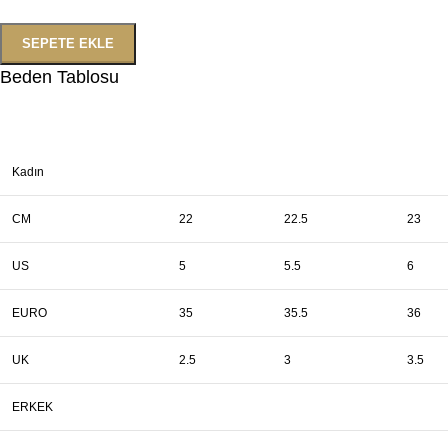
SEPETE EKLE
Beden Tablosu
Kadın
CM
22
22.5
23
US
5
5.5
6
EURO
35
35.5
36
UK
2.5
3
3.5
ERKEK