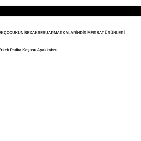
EK
ÇOCUK
UNISEX
AKSESUAR
MARKALAR
İNDIRIM
FIRSAT ÜRÜNLERI
 Erkek Patika Koşusu Ayakkabısı