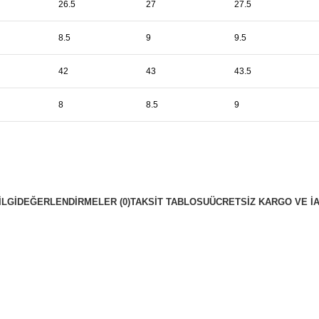
26.5
27
27.5
8.5
9
9.5
42
43
43.5
8
8.5
9
ILGI
DEĞERLENDIRMELER (0)
TAKSIT TABLOSU
ÜCRETSIZ KARGO VE İ