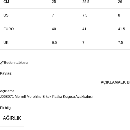
CM
25
25.5
26
US
7
7.5
8
EURO
40
41
41.5
UK
6.5
7
7.5
Beden tablosu
Paylaş:
AÇIKLAMA
EK B
Açıklama
J068071 Merrell Morphlıte Erkek Patika Koşusu Ayakkabısı
Ek bilgi
AĞIRLIK