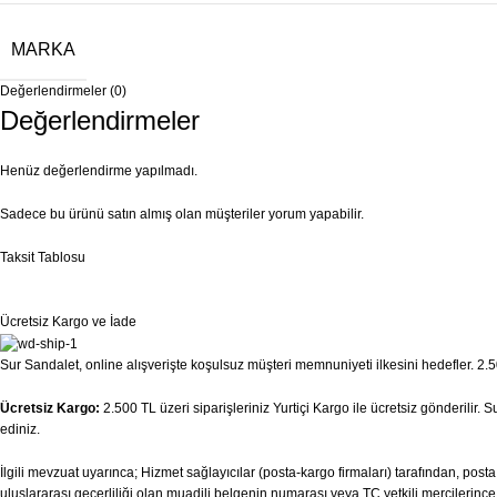
MARKA
Değerlendirmeler (0)
Değerlendirmeler
Henüz değerlendirme yapılmadı.
Sadece bu ürünü satın almış olan müşteriler yorum yapabilir.
Taksit Tablosu
Ücretsiz Kargo ve İade
Sur Sandalet, online alışverişte koşulsuz müşteri memnuniyeti ilkesini hedefler. 2.50
Ücretsiz Kargo:
2.500 TL üzeri siparişleriniz Yurtiçi Kargo ile ücretsiz gönderilir.
ediniz.
İlgili mevzuat uyarınca; Hizmet sağlayıcılar (posta-kargo firmaları) tarafından, pos
uluslararası geçerliliği olan muadili belgenin numarası veya TC yetkili mercilerince v