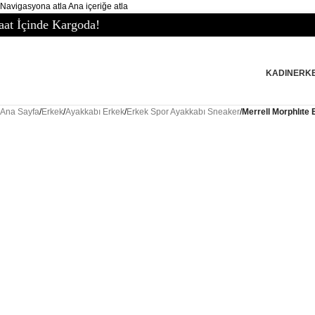
Navigasyona atla
Ana içeriğe atla
a!
KADIN
ERK
Ana Sayfa
/
Erkek
/
Ayakkabı Erkek
/
Erkek Spor Ayakkabı Sneaker
/
Merrell Morphlıte