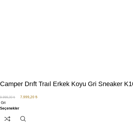
Camper Drıft Traıl Erkek Koyu Gri Sneaker K
7.999,20
₺
9.999,00
₺
Gri
Seçenekler