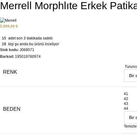
Merrell Morphlıte Erkek Pati
5.999,99
₺
15
adet son 3 dakikada satıldı
18
kişi şu anda bu ürünü inceliyor
Stok kodu:
J068071
Barkod:
195019760974
Turunc
RENK
41
42
43
BEDEN
44
Temizle