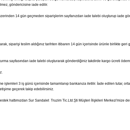
lmez, göndericisine iade edilir.
hi üzerinden 14 gün geçmeden siparişlerim sayfanızdan iade talebi oluşturup iade g
ak, siparişi teslim aldığınız tarihten itibaren 14 gün içerisinde ürünle birlikte geri 
şturma sayfasından iade talebi oluşturarak gönderdiğiniz takdirde kargo ücreti ödem
z.
e işlemleri 3 iş günü içerisinde tamamlanıp bankanıza iletilir. İade edilen tutar, ort
etişime geçerek takip edebilirsiniz.
tek hattımızdan Sur Sandalet Truzim Tic.Ltd.Şti Müşteri İlişkileri Merkezi'mize dest