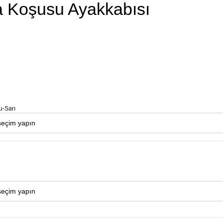
ka Koşusu Ayakkabısı
u-Sarı