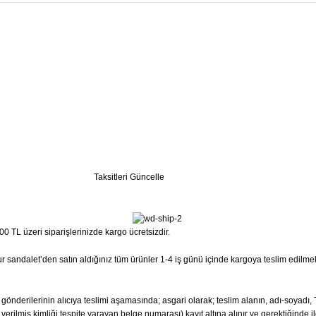
Taksitleri Güncelle
0 TL üzeri siparişlerinizde kargo ücretsizdir.
 Sur sandalet’den satın aldığınız tüm ürünler 1-4 iş günü içinde kargoya teslim edilme
ta gönderilerinin alıcıya teslimi aşamasında; asgari olarak; teslim alanın, adı-soyad
erilmiş kimliği tespite yarayan belge numarası) kayıt altına alınır ve gerektiğinde il