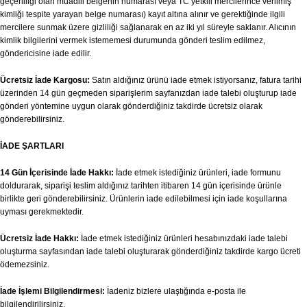
geçerliliği olan muadili belgenin numarası veya TC yetkili mercilerince verilmiş
kimliği tespite yarayan belge numarası) kayıt altına alınır ve gerektiğinde ilgili
mercilere sunmak üzere gizliliği sağlanarak en az iki yıl süreyle saklanır. Alıcının
kimlik bilgilerini vermek istememesi durumunda gönderi teslim edilmez,
göndericisine iade edilir.
Ücretsiz İade Kargosu:
Satın aldığınız ürünü iade etmek istiyorsanız, fatura tarihi
üzerinden 14 gün geçmeden siparişlerim sayfanızdan iade talebi oluşturup iade
gönderi yöntemine uygun olarak gönderdiğiniz takdirde ücretsiz olarak
gönderebilirsiniz.
İADE ŞARTLARI
14 Gün İçerisinde İade Hakkı:
İade etmek istediğiniz ürünleri, iade formunu
doldurarak, siparişi teslim aldığınız tarihten itibaren 14 gün içerisinde ürünle
birlikte geri gönderebilirsiniz. Ürünlerin iade edilebilmesi için iade koşullarına
uyması gerekmektedir.
Ücretsiz İade Hakkı:
İade etmek istediğiniz ürünleri hesabınızdaki iade talebi
oluşturma sayfasından iade talebi oluşturarak gönderdiğiniz takdirde kargo ücreti
ödemezsiniz.
İade İşlemi Bilgilendirmesi:
İadeniz bizlere ulaştığında e-posta ile
bilgilendirilirsiniz.