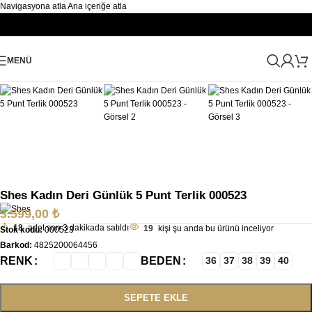
Navigasyona atla
Ana içeriğe atla
Büyütmek için tıklayın
MENÜ
Ana Sayfa
/
Kadın
/
Terlik
/
Kadın Topuklu Terlik
Shes Kadın Deri Günlük 5 Punt Terlik 000523
3.599,00
₺
18
adet son 3 dakikada satıldı
19
kişi şu anda bu ürünü inceliyor
Stok kodu:
000523
Barkod:
4825200064456
RENK
BEDEN
36
37
38
39
40
SEPETE EKLE