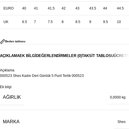
EURO
40
41
41.5
42
43
43.5
44
44.5
UK
6.5
7
7.5
8
8.5
9
9.5
10
Beden tablosu
AÇIKLAMA
EK BILGI
DEĞERLENDIRMELER (0)
TAKSIT TABLOSU
ÜCRETS
Açıklama
000523 Shes Kadın Deri Günlük 5 Punt Terlik 000523
Ek bilgi
AĞIRLIK
0,0000 kg
MARKA
Shes