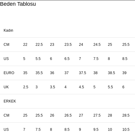
Beden Tablosu
Kadın
CM
22
22.5
23
23.5
24
24.5
25
25.5
US
5
5.5
6
6.5
7
7.5
8
8.5
EURO
35
35.5
36
37
37.5
38
38.5
39
UK
2.5
3
3.5
4
4.5
5
5.5
6
ERKEK
CM
25
25.5
26
26.5
27
27.5
28
28.5
US
7
7.5
8
8.5
9
9.5
10
10.5