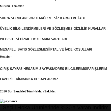
Müşteri Hizmetleri
SIKCA SORULAN SORULAR
ÜCRETSIZ KARGO VE İADE
ÜYELIK BILGILENDIRMELERI VE SÖZLEŞMESI
GIZLILIK KURALLARI
WEB SITESI HIZMET KULLANIM ŞARTLARI
MESAFELI SATIŞ SÖZLEŞMESI
İPTAL VE İADE KOŞULLARI
Hesabım
GIRIŞ SAYFASI
HESABIM SAYFASI
ADRES BILGILERIM
SIPARIŞLERIM
FAVORILERIM
BANKA HESAPLARIMIZ
2026
Sur Sandalet
Tüm Hakları Saklıdır.
.
Seçili Hoka Ürünlerinde %30'a Varan İndirim