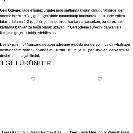
Geri Ödeme:
İade ettiğiniz ürünler iade şartlarına uygun olduğu takdirde, geri
ödeme işlemleri 3 iş günü içerisinde tamamlanıp bankanıza iletilir. İade edilen
tutar, ortalama 1-3 iş günü içerisinde kredi kartlarına yansırken, bu süreç nakit
kartlarda bankanıza bağlı olarak uzayabilir. Geri ödeme sürecini bankanızla
iletişime geçerek takip edebilirsiniz.
Destek için
info@sursandalet.com
adresine e-posta gönderebilir ya da whatsapp
destek hattımızdan Sur Sandalet Truzim Tic.Ltd.Şti Müşteri İlişkileri Merkezi'mize
destek talebi açabilirsiniz.
İLGİLİ ÜRÜNLER
Tkees Kadın Mini Topuk Parmak Arası
Tkees Kadın Mini Topuk Parmak Arası