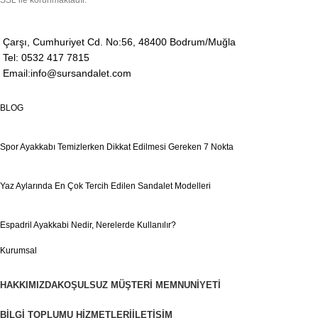
SSL ile korunmaktadır.
Çarşı, Cumhuriyet Cd. No:56, 48400 Bodrum/Muğla
Tel: 0532 417 7815
Email:info@sursandalet.com
BLOG
Spor Ayakkabı Temizlerken Dikkat Edilmesi Gereken 7 Nokta
Yaz Aylarında En Çok Tercih Edilen Sandalet Modelleri
Espadril Ayakkabi Nedir, Nerelerde Kullanılır?
Kurumsal
HAKKIMIZDA
KOŞULSUZ MÜŞTERI MEMNUNIYETI
BILGI TOPLUMU HIZMETLERI
İLETIŞIM