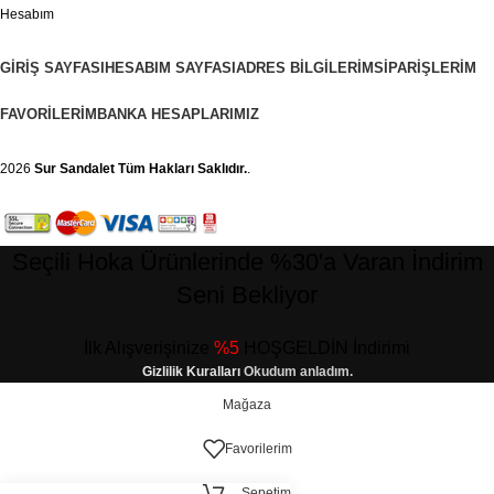
Hesabım
GIRIŞ SAYFASI
HESABIM SAYFASI
ADRES BILGILERIM
SIPARIŞLERIM
FAVORILERIM
BANKA HESAPLARIMIZ
2026
Sur Sandalet
Tüm Hakları Saklıdır.
.
Seçili Hoka Ürünlerinde %30'a Varan İndirim
Seni Bekliyor
İlk Alışverişinize
%5
HOŞGELDİN İndirimi
Gizlilik Kuralları
Okudum anladım.
Mağaza
Favorilerim
Sepetim