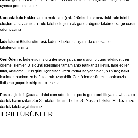
uyması gerekmektedir.
Ücretsiz İade Hakkı:
İade etmek istediğiniz ürünleri hesabınızdaki iade talebi
oluşturma sayfasından iade talebi oluşturarak gönderdiğiniz takdirde kargo ücreti
ödemezsiniz.
İade İşlemi Bilgilendirmesi:
İadeniz bizlere ulaştığında e-posta ile
bilgilendirilirsiniz.
Geri Ödeme:
İade ettiğiniz ürünler iade şartlarına uygun olduğu takdirde, geri
ödeme işlemleri 3 iş günü içerisinde tamamlanıp bankanıza iletilir. İade edilen
tutar, ortalama 1-3 iş günü içerisinde kredi kartlarına yansırken, bu süreç nakit
kartlarda bankanıza bağlı olarak uzayabilir. Geri ödeme sürecini bankanızla
iletişime geçerek takip edebilirsiniz.
Destek için
info@sursandalet.com
adresine e-posta gönderebilir ya da whatsapp
destek hattımızdan Sur Sandalet Truzim Tic.Ltd.Şti Müşteri İlişkileri Merkezi'mize
destek talebi açabilirsiniz.
İLGİLİ ÜRÜNLER