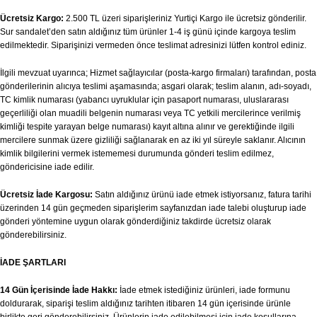
Ücretsiz Kargo:
2.500 TL üzeri siparişleriniz Yurtiçi Kargo ile ücretsiz gönderilir.
Sur sandalet’den satın aldığınız tüm ürünler 1-4 iş günü içinde kargoya teslim
edilmektedir. Siparişinizi vermeden önce teslimat adresinizi lütfen kontrol ediniz.
İlgili mevzuat uyarınca; Hizmet sağlayıcılar (posta-kargo firmaları) tarafından, posta
gönderilerinin alıcıya teslimi aşamasında; asgari olarak; teslim alanın, adı-soyadı,
TC kimlik numarası (yabancı uyruklular için pasaport numarası, uluslararası
geçerliliği olan muadili belgenin numarası veya TC yetkili mercilerince verilmiş
kimliği tespite yarayan belge numarası) kayıt altına alınır ve gerektiğinde ilgili
mercilere sunmak üzere gizliliği sağlanarak en az iki yıl süreyle saklanır. Alıcının
kimlik bilgilerini vermek istememesi durumunda gönderi teslim edilmez,
göndericisine iade edilir.
Ücretsiz İade Kargosu:
Satın aldığınız ürünü iade etmek istiyorsanız, fatura tarihi
üzerinden 14 gün geçmeden siparişlerim sayfanızdan iade talebi oluşturup iade
gönderi yöntemine uygun olarak gönderdiğiniz takdirde ücretsiz olarak
gönderebilirsiniz.
İADE ŞARTLARI
14 Gün İçerisinde İade Hakkı:
İade etmek istediğiniz ürünleri, iade formunu
doldurarak, siparişi teslim aldığınız tarihten itibaren 14 gün içerisinde ürünle
birlikte geri gönderebilirsiniz. Ürünlerin iade edilebilmesi için iade koşullarına