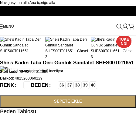
Navigasyona atla
Ana içeriğe atla
Büyütmek için tıklayın
MENÜ
Ana Sayfa
/
Kadın
/
Sandalet
/
Kadın Spor Sandalet
TÜKE
NDI
She’s Kadın Taba Deri Günlük Sandalet SHES00T011651
12
kişi şu anda bu ürünü inceliyor
Stok kodu:
SHES00T011651
Barkod:
4825200060229
RENK
BEDEN
36
37
38
39
40
SEPETE EKLE
Beden Tablosu