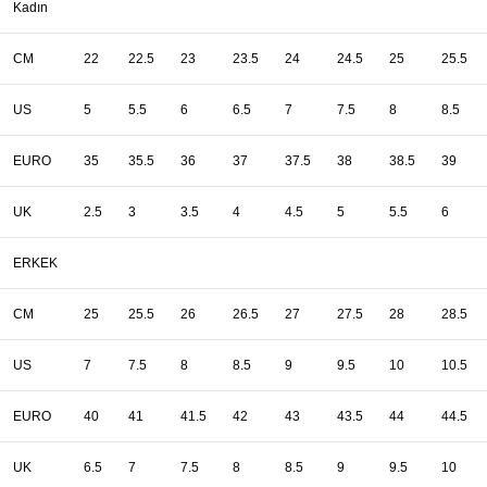
Kadın
CM
22
22.5
23
23.5
24
24.5
25
25.5
US
5
5.5
6
6.5
7
7.5
8
8.5
EURO
35
35.5
36
37
37.5
38
38.5
39
UK
2.5
3
3.5
4
4.5
5
5.5
6
ERKEK
CM
25
25.5
26
26.5
27
27.5
28
28.5
US
7
7.5
8
8.5
9
9.5
10
10.5
EURO
40
41
41.5
42
43
43.5
44
44.5
UK
6.5
7
7.5
8
8.5
9
9.5
10