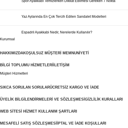
Spor Ayakkabı Temizlerken Dikkat Edilmesi Gereken 7 Nokta
Yaz Aylarında En Çok Tercih Edilen Sandalet Modelleri
Espadril Ayakkabi Nedir, Nerelerde Kullanılır?
Kurumsal
HAKKIMIZDA
KOŞULSUZ MÜŞTERI MEMNUNIYETI
BILGI TOPLUMU HIZMETLERI
İLETIŞIM
Müşteri Hizmetleri
SIKCA SORULAN SORULAR
ÜCRETSIZ KARGO VE İADE
ÜYELIK BILGILENDIRMELERI VE SÖZLEŞMESI
GIZLILIK KURALLARI
WEB SITESI HIZMET KULLANIM ŞARTLARI
MESAFELI SATIŞ SÖZLEŞMESI
İPTAL VE İADE KOŞULLARI