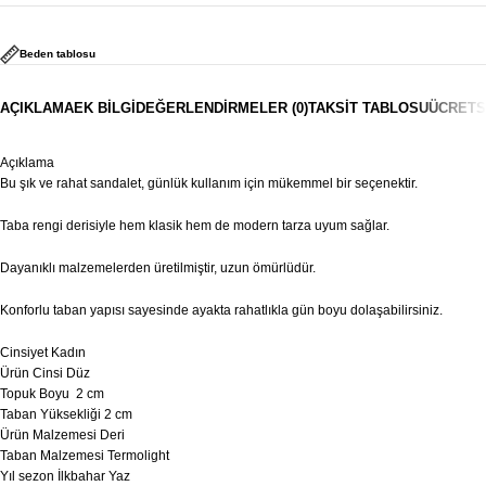
Beden tablosu
AÇIKLAMA
EK BILGI
DEĞERLENDIRMELER (0)
TAKSIT TABLOSU
ÜCRETS
Açıklama
Bu şık ve rahat sandalet, günlük kullanım için mükemmel bir seçenektir.
Taba rengi derisiyle hem klasik hem de modern tarza uyum sağlar.
Dayanıklı malzemelerden üretilmiştir, uzun ömürlüdür.
Konforlu taban yapısı sayesinde ayakta rahatlıkla gün boyu dolaşabilirsiniz.
Cinsiyet Kadın
Ürün Cinsi Düz
Topuk Boyu 2 cm
Taban Yüksekliği 2 cm
Ürün Malzemesi Deri
Taban Malzemesi Termolight
Yıl sezon İlkbahar Yaz