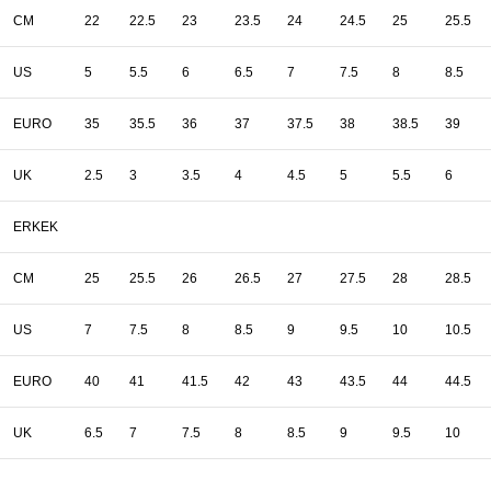
CM
22
22.5
23
23.5
24
24.5
25
25.5
US
5
5.5
6
6.5
7
7.5
8
8.5
EURO
35
35.5
36
37
37.5
38
38.5
39
UK
2.5
3
3.5
4
4.5
5
5.5
6
ERKEK
CM
25
25.5
26
26.5
27
27.5
28
28.5
US
7
7.5
8
8.5
9
9.5
10
10.5
EURO
40
41
41.5
42
43
43.5
44
44.5
UK
6.5
7
7.5
8
8.5
9
9.5
10