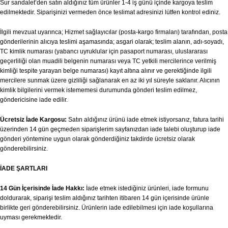
Sur sandalet’den satın aldığınız tüm ürünler 1-4 iş günü içinde kargoya teslim
edilmektedir. Siparişinizi vermeden önce teslimat adresinizi lütfen kontrol ediniz.
İlgili mevzuat uyarınca; Hizmet sağlayıcılar (posta-kargo firmaları) tarafından, posta
gönderilerinin alıcıya teslimi aşamasında; asgari olarak; teslim alanın, adı-soyadı,
TC kimlik numarası (yabancı uyruklular için pasaport numarası, uluslararası
geçerliliği olan muadili belgenin numarası veya TC yetkili mercilerince verilmiş
kimliği tespite yarayan belge numarası) kayıt altına alınır ve gerektiğinde ilgili
mercilere sunmak üzere gizliliği sağlanarak en az iki yıl süreyle saklanır. Alıcının
kimlik bilgilerini vermek istememesi durumunda gönderi teslim edilmez,
göndericisine iade edilir.
Ücretsiz İade Kargosu:
Satın aldığınız ürünü iade etmek istiyorsanız, fatura tarihi
üzerinden 14 gün geçmeden siparişlerim sayfanızdan iade talebi oluşturup iade
gönderi yöntemine uygun olarak gönderdiğiniz takdirde ücretsiz olarak
gönderebilirsiniz.
İADE ŞARTLARI
14 Gün İçerisinde İade Hakkı:
İade etmek istediğiniz ürünleri, iade formunu
doldurarak, siparişi teslim aldığınız tarihten itibaren 14 gün içerisinde ürünle
birlikte geri gönderebilirsiniz. Ürünlerin iade edilebilmesi için iade koşullarına
uyması gerekmektedir.