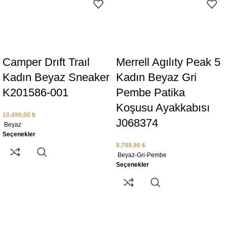
Camper Drıft Traıl
Merrell Agılıty Peak 5
Kadın Beyaz Sneaker
Kadın Beyaz Gri
K201586-001
Pembe Patika
Koşusu Ayakkabısı
10.499,00
₺
J068374
Beyaz
Seçenekler
8.799,90
₺
Beyaz-Gri-Pembe
Seçenekler