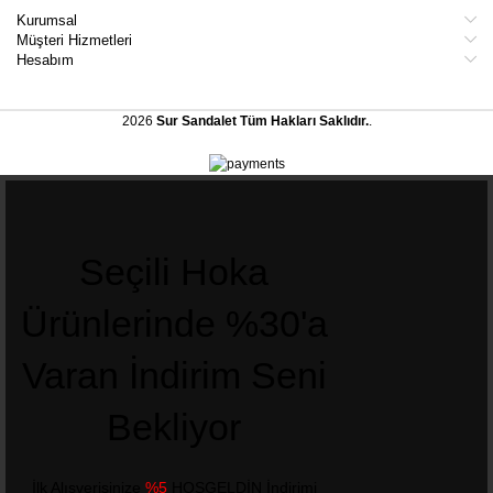
Kurumsal
Müşteri Hizmetleri
Hesabım
2026
Sur Sandalet
Tüm Hakları Saklıdır.
.
Seçili Hoka
Ürünlerinde %30'a
Varan İndirim Seni
Bekliyor
İlk Alışverişinize
%5
HOŞGELDİN İndirimi