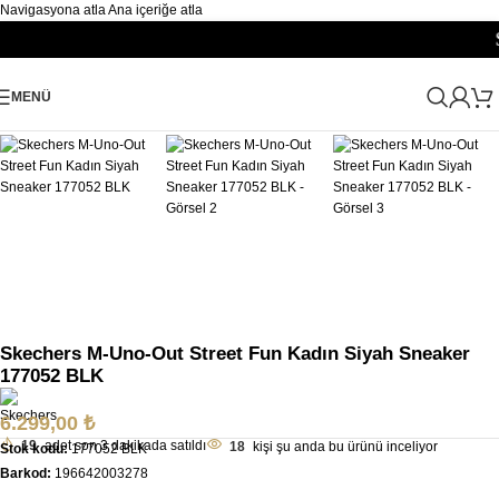
Navigasyona atla
Ana içeriğe atla
Sipariş
Büyütmek için tıklayın
MENÜ
Ana Sayfa
/
Kadın
/
Ayakkabı Kadın
/
Kadın Spor Ayakkabı Sneaker
Skechers M-Uno-Out Street Fun Kadın Siyah Sneaker
177052 BLK
6.299,00
₺
19
adet son 3 dakikada satıldı
18
kişi şu anda bu ürünü inceliyor
Stok kodu:
177052 BLK
Barkod:
196642003278