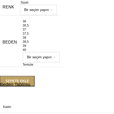
Siyah
RENK
36
36,5
37
37,5
38
BEDEN
38,5
39
40
Temizle
SEPETE EKLE
Beden Tablosu
Kadın