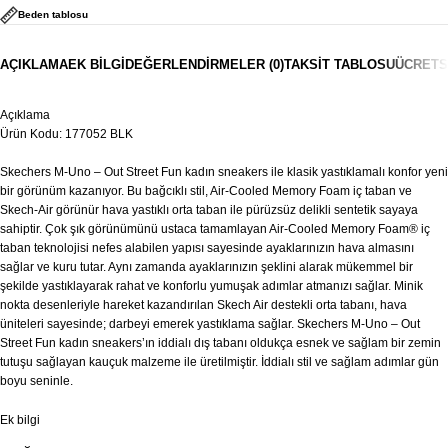
Beden tablosu
AÇIKLAMA
EK BILGI
DEĞERLENDIRMELER (0)
TAKSIT TABLOSU
ÜCRETS
Açıklama
Ürün Kodu: 177052 BLK
Skechers M-Uno – Out Street Fun kadın sneakers ile klasik yastıklamalı konfor yeni
bir görünüm kazanıyor. Bu bağcıklı stil, Air-Cooled Memory Foam iç taban ve
Skech-Air görünür hava yastıklı orta taban ile pürüzsüz delikli sentetik sayaya
sahiptir. Çok şık görünümünü ustaca tamamlayan Air-Cooled Memory Foam® iç
taban teknolojisi nefes alabilen yapısı sayesinde ayaklarınızın hava almasını
sağlar ve kuru tutar. Aynı zamanda ayaklarınızın şeklini alarak mükemmel bir
şekilde yastıklayarak rahat ve konforlu yumuşak adımlar atmanızı sağlar. Minik
nokta desenleriyle hareket kazandırılan Skech Air destekli orta tabanı, hava
üniteleri sayesinde; darbeyi emerek yastıklama sağlar. Skechers M-Uno – Out
Street Fun kadın sneakers’ın iddialı dış tabanı oldukça esnek ve sağlam bir zemin
tutuşu sağlayan kauçuk malzeme ile üretilmiştir. İddialı stil ve sağlam adımlar gün
boyu seninle.
Ek bilgi