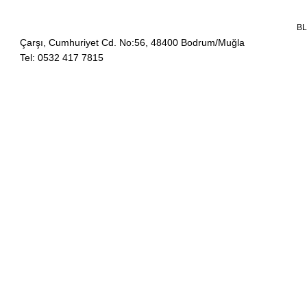
B
Çarşı, Cumhuriyet Cd. No:56, 48400 Bodrum/Muğla
Tel: 0532 417 7815