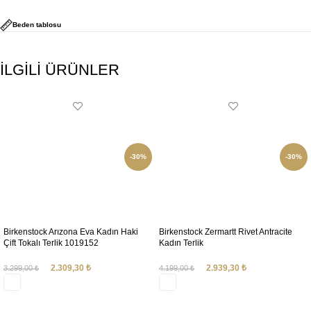
Beden tablosu
İLGİLİ ÜRÜNLER
-30%
-30%
Birkenstock Arızona Eva Kadın Haki
Birkenstock Zermartt Rivet Antracite
Çift Tokalı Terlik 1019152
Kadın Terlik
2.309,30
₺
2.939,30
₺
3.299,00
₺
4.199,00
₺
SEÇENEKLER
SEÇENEKLER