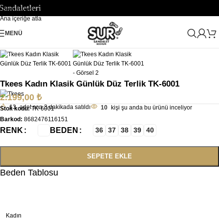
aletleri
Navigasyona atla
Ana içeriğe atla
Büyütmek için tıklayın
MENÜ
Ana Sayfa
/
Kadın
/
Terlik
/
Kadın Düz Terlik
Tkees Kadın Klasik Günlük Düz Terlik TK-6001
2.199,00
₺
13
adet son 3 dakikada satıldı
10
kişi şu anda bu ürünü inceliyor
Stok kodu:
TK-6001
Barkod:
8682476116151
RENK
BEDEN
36
37
38
39
40
SEPETE EKLE
Beden Tablosu
Kadın