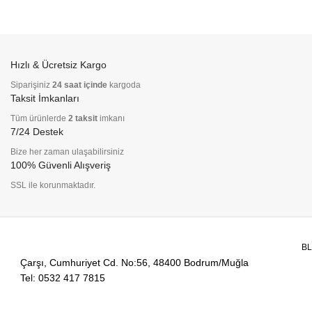
Hızlı & Ücretsiz Kargo
Siparişiniz
24 saat içinde
kargoda
Taksit İmkanları
Tüm ürünlerde
2 taksit
imkanı
7/24 Destek
Bize her zaman ulaşabilirsiniz
100% Güvenli Alışveriş
SSL ile korunmaktadır.
B
Çarşı, Cumhuriyet Cd. No:56, 48400 Bodrum/Muğla
Tel: 0532 417 7815