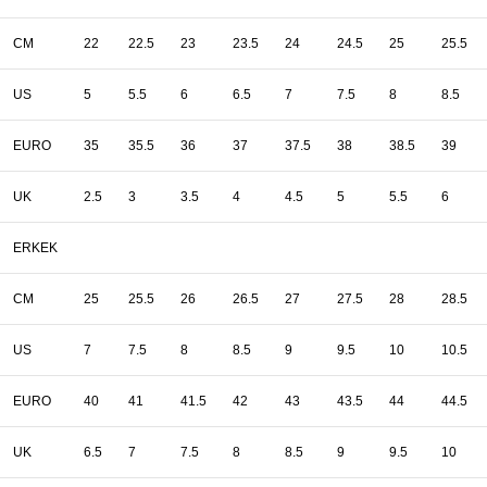
CM
22
22.5
23
23.5
24
24.5
25
25.5
US
5
5.5
6
6.5
7
7.5
8
8.5
EURO
35
35.5
36
37
37.5
38
38.5
39
UK
2.5
3
3.5
4
4.5
5
5.5
6
ERKEK
CM
25
25.5
26
26.5
27
27.5
28
28.5
US
7
7.5
8
8.5
9
9.5
10
10.5
EURO
40
41
41.5
42
43
43.5
44
44.5
UK
6.5
7
7.5
8
8.5
9
9.5
10