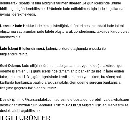
doldurarak, siparişi teslim aldığınız tarihten itibaren 14 gün içerisinde ürünle
birlikte geri gönderebilirsiniz. Ürünlerin iade edilebilmesi için iade koşullarına
uyması gerekmektedir.
Ücretsiz İade Hakkı:
İade etmek istediğiniz ürünleri hesabınızdaki iade talebi
oluşturma sayfasından iade talebi oluşturarak gönderdiğiniz takdirde kargo ücreti
ödemezsiniz.
İade İşlemi Bilgilendirmesi:
İadeniz bizlere ulaştığında e-posta ile
bilgilendirilirsiniz.
Geri Ödeme:
İade ettiğiniz ürünler iade şartlarına uygun olduğu takdirde, geri
ödeme işlemleri 3 iş günü içerisinde tamamlanıp bankanıza iletilir. İade edilen
tutar, ortalama 1-3 iş günü içerisinde kredi kartlarına yansırken, bu süreç nakit
kartlarda bankanıza bağlı olarak uzayabilir. Geri ödeme sürecini bankanızla
iletişime geçerek takip edebilirsiniz.
Destek için
info@sursandalet.com
adresine e-posta gönderebilir ya da whatsapp
destek hattımızdan Sur Sandalet Truzim Tic.Ltd.Şti Müşteri İlişkileri Merkezi'mize
destek talebi açabilirsiniz.
İLGİLİ ÜRÜNLER