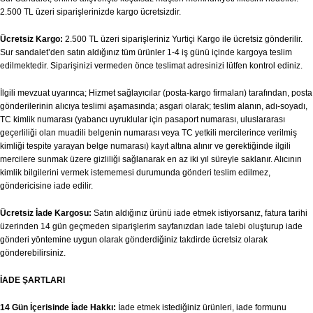
2.500 TL üzeri siparişlerinizde kargo ücretsizdir.
Ücretsiz Kargo:
2.500 TL üzeri siparişleriniz Yurtiçi Kargo ile ücretsiz gönderilir.
Sur sandalet’den satın aldığınız tüm ürünler 1-4 iş günü içinde kargoya teslim
edilmektedir. Siparişinizi vermeden önce teslimat adresinizi lütfen kontrol ediniz.
İlgili mevzuat uyarınca; Hizmet sağlayıcılar (posta-kargo firmaları) tarafından, posta
gönderilerinin alıcıya teslimi aşamasında; asgari olarak; teslim alanın, adı-soyadı,
TC kimlik numarası (yabancı uyruklular için pasaport numarası, uluslararası
geçerliliği olan muadili belgenin numarası veya TC yetkili mercilerince verilmiş
kimliği tespite yarayan belge numarası) kayıt altına alınır ve gerektiğinde ilgili
mercilere sunmak üzere gizliliği sağlanarak en az iki yıl süreyle saklanır. Alıcının
kimlik bilgilerini vermek istememesi durumunda gönderi teslim edilmez,
göndericisine iade edilir.
Ücretsiz İade Kargosu:
Satın aldığınız ürünü iade etmek istiyorsanız, fatura tarihi
üzerinden 14 gün geçmeden siparişlerim sayfanızdan iade talebi oluşturup iade
gönderi yöntemine uygun olarak gönderdiğiniz takdirde ücretsiz olarak
gönderebilirsiniz.
İADE ŞARTLARI
14 Gün İçerisinde İade Hakkı:
İade etmek istediğiniz ürünleri, iade formunu