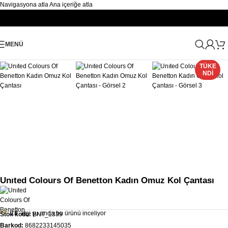
Navigasyona atla
Ana içeriğe atla
Büyütmek için tıklayın
MENÜ
Ana Sayfa
/
Kadın
/
Çanta
/
Kadın Omuz Kol Çantası
TÜKE
NDI
Unıted Colours Of Benetton Kadın Omuz Kol Çantası
18
kişi şu anda bu ürünü inceliyor
Stok kodu:
BNT_1339
Barkod:
8682233145035