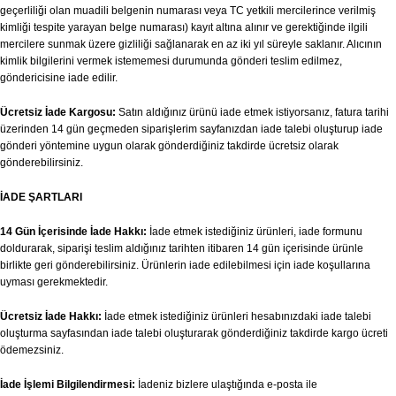
geçerliliği olan muadili belgenin numarası veya TC yetkili mercilerince verilmiş
kimliği tespite yarayan belge numarası) kayıt altına alınır ve gerektiğinde ilgili
mercilere sunmak üzere gizliliği sağlanarak en az iki yıl süreyle saklanır. Alıcının
kimlik bilgilerini vermek istememesi durumunda gönderi teslim edilmez,
göndericisine iade edilir.
Ücretsiz İade Kargosu:
Satın aldığınız ürünü iade etmek istiyorsanız, fatura tarihi
üzerinden 14 gün geçmeden siparişlerim sayfanızdan iade talebi oluşturup iade
gönderi yöntemine uygun olarak gönderdiğiniz takdirde ücretsiz olarak
gönderebilirsiniz.
İADE ŞARTLARI
14 Gün İçerisinde İade Hakkı:
İade etmek istediğiniz ürünleri, iade formunu
doldurarak, siparişi teslim aldığınız tarihten itibaren 14 gün içerisinde ürünle
birlikte geri gönderebilirsiniz. Ürünlerin iade edilebilmesi için iade koşullarına
uyması gerekmektedir.
Ücretsiz İade Hakkı:
İade etmek istediğiniz ürünleri hesabınızdaki iade talebi
oluşturma sayfasından iade talebi oluşturarak gönderdiğiniz takdirde kargo ücreti
ödemezsiniz.
İade İşlemi Bilgilendirmesi:
İadeniz bizlere ulaştığında e-posta ile