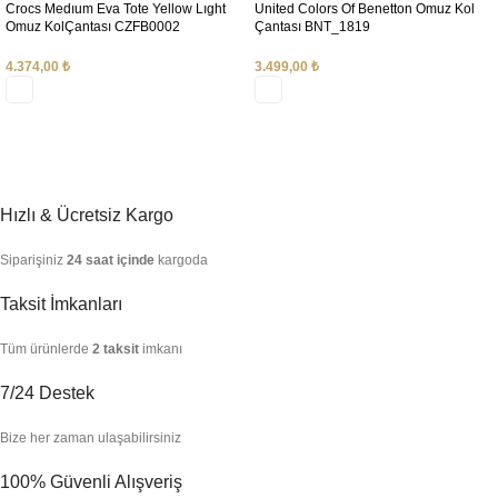
Crocs Medıum Eva Tote Yellow Lıght
United Colors Of Benetton Omuz Kol
Omuz KolÇantası CZFB0002
Çantası BNT_1819
4.374,00
₺
3.499,00
₺
SEÇENEKLER
SEÇENEKLER
Hızlı & Ücretsiz Kargo
Siparişiniz
24 saat içinde
kargoda
Taksit İmkanları
Tüm ürünlerde
2 taksit
imkanı
7/24 Destek
Bize her zaman ulaşabilirsiniz
100% Güvenli Alışveriş