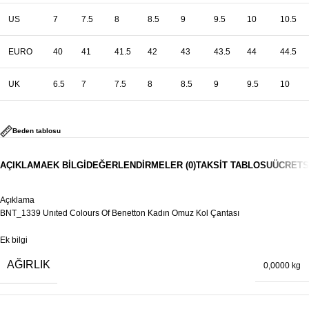
US
7
7.5
8
8.5
9
9.5
10
10.5
EURO
40
41
41.5
42
43
43.5
44
44.5
UK
6.5
7
7.5
8
8.5
9
9.5
10
Beden tablosu
AÇIKLAMA
EK BILGI
DEĞERLENDIRMELER (0)
TAKSIT TABLOSU
ÜCRETS
Açıklama
BNT_1339 Unıted Colours Of Benetton Kadın Omuz Kol Çantası
Ek bilgi
AĞIRLIK
0,0000 kg