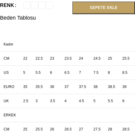
RENK
SEPETE EKLE
Beden Tablosu
Kadın
CM
22
22.5
23
23.5
24
24.5
25
25.5
US
5
5.5
6
6.5
7
7.5
8
8.5
EURO
35
35.5
36
37
37.5
38
38.5
39
UK
2.5
3
3.5
4
4.5
5
5.5
6
ERKEK
CM
25
25.5
26
26.5
27
27.5
28
28.5