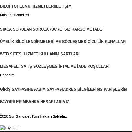
BILGI TOPLUMU HIZMETLERI
İLETIŞIM
Müşteri Hizmetleri
SIKCA SORULAN SORULAR
ÜCRETSIZ KARGO VE İADE
ÜYELIK BILGILENDIRMELERI VE SÖZLEŞMESI
GIZLILIK KURALLARI
WEB SITESI HIZMET KULLANIM ŞARTLARI
MESAFELI SATIŞ SÖZLEŞMESI
İPTAL VE İADE KOŞULLARI
Hesabım
GIRIŞ SAYFASI
HESABIM SAYFASI
ADRES BILGILERIM
SIPARIŞLERIM
FAVORILERIM
BANKA HESAPLARIMIZ
2026
Sur Sandalet
Tüm Hakları Saklıdır.
.