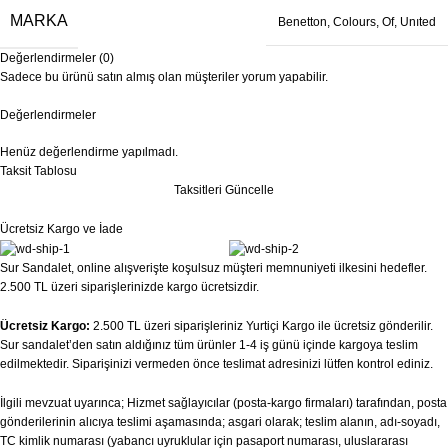
MARKA
Benetton
,
Colours
,
Of
,
Unıted
Değerlendirmeler (0)
Sadece bu ürünü satın almış olan müşteriler yorum yapabilir.
Değerlendirmeler
Henüz değerlendirme yapılmadı.
Taksit Tablosu
Taksitleri Güncelle
Ücretsiz Kargo ve İade
Sur Sandalet, online alışverişte koşulsuz müşteri memnuniyeti ilkesini hedefler.
2.500 TL üzeri siparişlerinizde kargo ücretsizdir.
Ücretsiz Kargo:
2.500 TL üzeri siparişleriniz Yurtiçi Kargo ile ücretsiz gönderilir.
Sur sandalet’den satın aldığınız tüm ürünler 1-4 iş günü içinde kargoya teslim
edilmektedir. Siparişinizi vermeden önce teslimat adresinizi lütfen kontrol ediniz.
İlgili mevzuat uyarınca; Hizmet sağlayıcılar (posta-kargo firmaları) tarafından, posta
gönderilerinin alıcıya teslimi aşamasında; asgari olarak; teslim alanın, adı-soyadı,
TC kimlik numarası (yabancı uyruklular için pasaport numarası, uluslararası