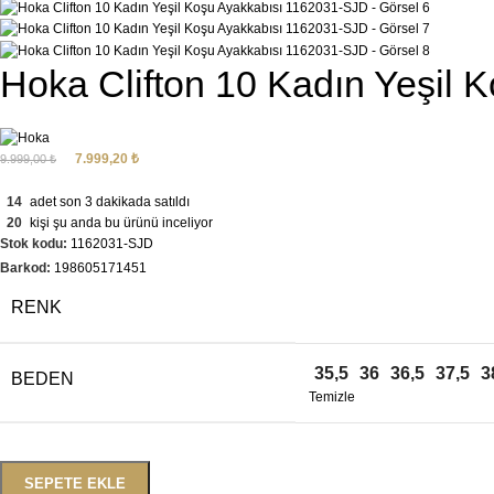
Hoka Clifton 10 Kadın Yeşil
7.999,20
₺
9.999,00
₺
14
adet son 3 dakikada satıldı
20
kişi şu anda bu ürünü inceliyor
Stok kodu:
1162031-SJD
Barkod:
198605171451
RENK
35,5
36
36,5
37,5
3
BEDEN
Temizle
SEPETE EKLE