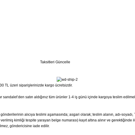
Taksitleri Güncelle
0 TL üzeri siparişlerinizde kargo ücretsizdir.
 Sur sandalet’den satın aldığınız tüm ürünler 1-4 iş günü içinde kargoya teslim edilme
ta gönderilerinin alıcıya teslimi aşamasında; asgari olarak; teslim alanın, adı-soyad
erilmiş kimliği tespite yarayan belge numarası) kayıt altına alınır ve gerektiğinde il
lmez, göndericisine iade edilir.