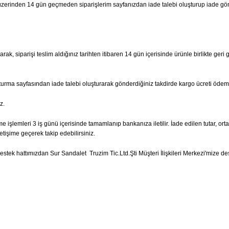
hi üzerinden 14 gün geçmeden siparişlerim sayfanızdan iade talebi oluşturup iade g
ak, siparişi teslim aldığınız tarihten itibaren 14 gün içerisinde ürünle birlikte geri 
şturma sayfasından iade talebi oluşturarak gönderdiğiniz takdirde kargo ücreti ödem
z.
e işlemleri 3 iş günü içerisinde tamamlanıp bankanıza iletilir. İade edilen tutar, ort
etişime geçerek takip edebilirsiniz.
tek hattımızdan Sur Sandalet Truzim Tic.Ltd.Şti Müşteri İlişkileri Merkezi'mize dest