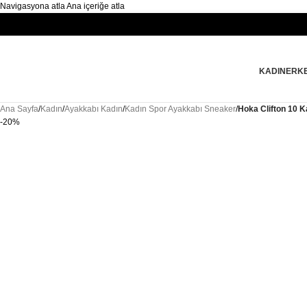
Navigasyona atla
Ana içeriğe atla
KADIN
ERK
Ana Sayfa
/
Kadın
/
Ayakkabı Kadın
/
Kadın Spor Ayakkabı Sneaker
/
Hoka Clifton 10 
-20%