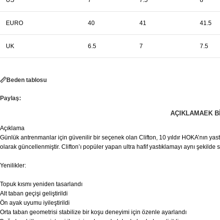
EURO
40
41
41.5
UK
6.5
7
7.5
Beden tablosu
Paylaş:
AÇIKLAMA
EK B
Açıklama
Günlük antrenmanlar için güvenilir bir seçenek olan Clifton, 10 yıldır HOKA’nın yas
olarak güncellenmiştir. Clifton’ı popüler yapan ultra hafif yastıklamayı aynı şekilde
Yenilikler:
Topuk kısmı yeniden tasarlandı
Alt taban geçişi geliştirildi
Ön ayak uyumu iyileştirildi
Orta taban geometrisi stabilize bir koşu deneyimi için özenle ayarlandı