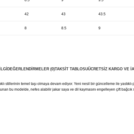
42
43
43.5
8
8.5
9
ILGI
DEĞERLENDIRMELER (0)
TAKSIT TABLOSU
ÜCRETSIZ KARGO VE İ
tıklı stillerinin temel taşı olmaya devam ediyor. Yeni nesil bir güncelleme ile yast
 sunan bu modelde, nefes alabilir jakar saya ve dil kaymasını engelleyen çift bağcık 