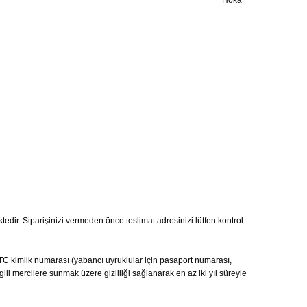
Hoka
ktedir. Siparişinizi vermeden önce teslimat adresinizi lütfen kontrol
ı, TC kimlik numarası (yabancı uyruklular için pasaport numarası,
gili mercilere sunmak üzere gizliliği sağlanarak en az iki yıl süreyle