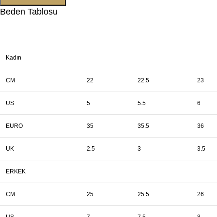
Beden Tablosu
Kadın
CM
22
22.5
23
US
5
5.5
6
EURO
35
35.5
36
UK
2.5
3
3.5
ERKEK
CM
25
25.5
26
US
7
7.5
8