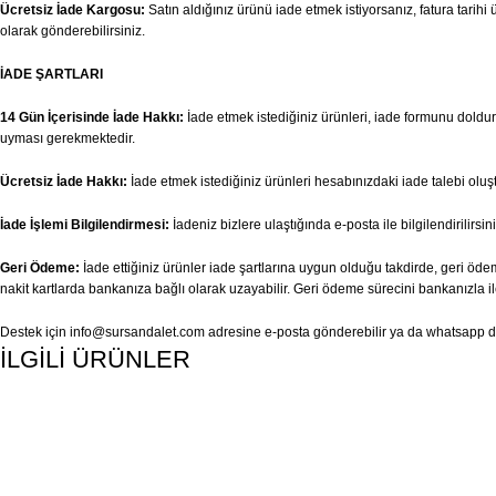
Ücretsiz İade Kargosu:
Satın aldığınız ürünü iade etmek istiyorsanız, fatura tari
olarak gönderebilirsiniz.
İADE ŞARTLARI
14 Gün İçerisinde İade Hakkı:
İade etmek istediğiniz ürünleri, iade formunu doldurar
uyması gerekmektedir.
Ücretsiz İade Hakkı:
İade etmek istediğiniz ürünleri hesabınızdaki iade talebi olu
İade İşlemi Bilgilendirmesi:
İadeniz bizlere ulaştığında e-posta ile bilgilendirilirsini
Geri Ödeme:
İade ettiğiniz ürünler iade şartlarına uygun olduğu takdirde, geri ödem
nakit kartlarda bankanıza bağlı olarak uzayabilir. Geri ödeme sürecini bankanızla il
Destek için
info@sursandalet.com
adresine e-posta gönderebilir ya da whatsapp des
İLGİLİ ÜRÜNLER