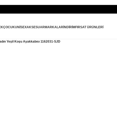
EK
ÇOCUK
UNISEX
AKSESUAR
MARKALAR
İNDIRIM
FIRSAT ÜRÜNLERI
Kadın Yeşil Koşu Ayakkabısı 1162031-SJD