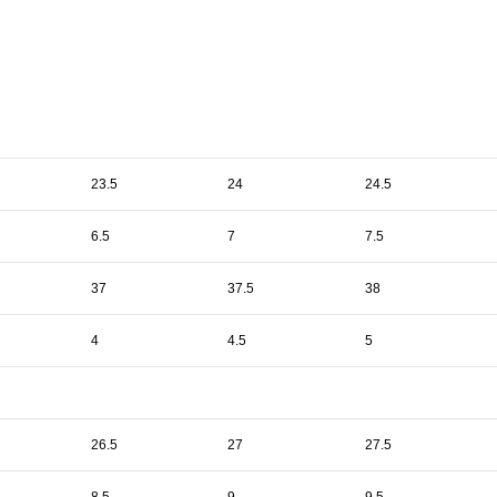
23.5
24
24.5
6.5
7
7.5
37
37.5
38
4
4.5
5
26.5
27
27.5
8.5
9
9.5