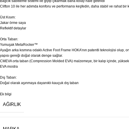
Bağcık sabitleme sistemi ile giyip çıkarmak daha kolay hale getirildi
Clifton 10 ile her adımda konforu ve performansı keşfedin, daha stabil ve rahat bir
Üst Kısım:
Jakar örme saya
Reflektif detaylar
Orta Taban:
Yumuşak MetaRocker™
Ayağın arka kısmına odaklı Active Foot Frame HOKA’nın patentli teknolojisi olup, orta 
yapısı gereği doğal olarak denge sağlar.
CMEVA orta taban (Compression Molded EVA) malzemeye, bir kalıp içinde, yüksek ısı 
EVA mostra
Dış Taban:
Doğal olarak aşınmaya dayanıklı kauçuk dış taban
Ek bilgi
AĞIRLIK
MARKA