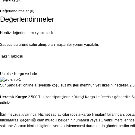
Değerlendirmeler (0)
Değerlendirmeler
Henüz değerlendirme yapılmadı.
Sadece bu ürünü satın almış olan müşteriler yorum yapabilir.
Taksit Tablosu
Ücretsiz Kargo ve İade
Sur Sandalet, online alışverişte koşulsuz müşteri memnuniyeti ilkesini hedefler. 2.50
Ücretsiz Kargo:
2.500 TL üzeri siparişleriniz Yurtiçi Kargo ile ücretsiz gönderilir.
ediniz.
İlgili mevzuat uyarınca; Hizmet sağlayıcılar (posta-kargo firmaları) tarafından, pos
uluslararası geçerliliği olan muadili belgenin numarası veya TC yetkili mercilerince v
saklanır. Alıcının kimlik bilgilerini vermek istememesi durumunda gönderi teslim edi