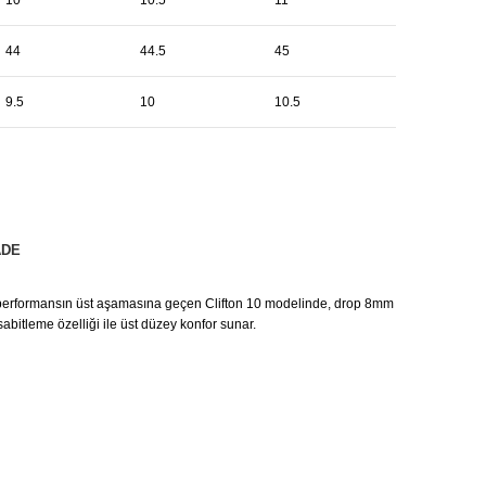
44
44.5
45
9.5
10
10.5
ADE
ıklı performansın üst aşamasına geçen Clifton 10 modelinde, drop 8mm
sabitleme özelliği ile üst düzey konfor sunar.