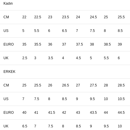
Kadın
CM
22
22.5
23
23.5
24
24.5
25
25.5
US
5
5.5
6
6.5
7
7.5
8
8.5
EURO
35
35.5
36
37
37.5
38
38.5
39
UK
2.5
3
3.5
4
4.5
5
5.5
6
ERKEK
CM
25
25.5
26
26.5
27
27.5
28
28.5
US
7
7.5
8
8.5
9
9.5
10
10.5
EURO
40
41
41.5
42
43
43.5
44
44.5
UK
6.5
7
7.5
8
8.5
9
9.5
10