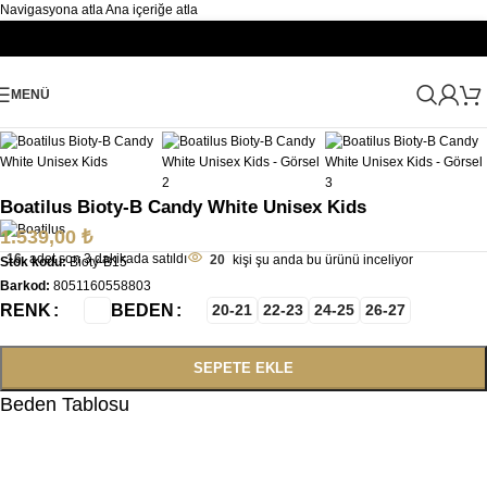
Navigasyona atla
Ana içeriğe atla
Büyütmek için tıklayın
MENÜ
Ana Sayfa
/
Çocuk
/
Çocuk Spor Sandalet
Boatilus Bioty-B Candy White Unisex Kids
1.539,00
₺
16
adet son 3 dakikada satıldı
20
kişi şu anda bu ürünü inceliyor
Stok kodu:
Bioty-B15
Barkod:
8051160558803
RENK
BEDEN
20-21
22-23
24-25
26-27
SEPETE EKLE
Beden Tablosu