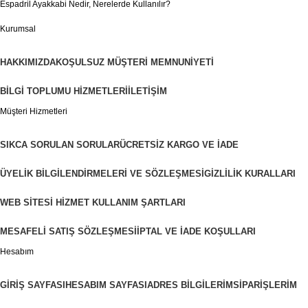
Espadril Ayakkabi Nedir, Nerelerde Kullanılır?
Kurumsal
HAKKIMIZDA
KOŞULSUZ MÜŞTERI MEMNUNIYETI
BILGI TOPLUMU HIZMETLERI
İLETIŞIM
Müşteri Hizmetleri
SIKCA SORULAN SORULAR
ÜCRETSIZ KARGO VE İADE
ÜYELIK BILGILENDIRMELERI VE SÖZLEŞMESI
GIZLILIK KURALLARI
WEB SITESI HIZMET KULLANIM ŞARTLARI
MESAFELI SATIŞ SÖZLEŞMESI
İPTAL VE İADE KOŞULLARI
Hesabım
GIRIŞ SAYFASI
HESABIM SAYFASI
ADRES BILGILERIM
SIPARIŞLERIM