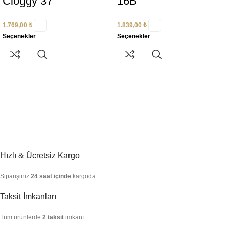
Cloggy 37
16B
1.769,00
₺
1.839,00
₺
Seçenekler
Seçenekler
Hızlı & Ücretsiz Kargo
Siparişiniz
24 saat içinde
kargoda
Taksit İmkanları
Tüm ürünlerde
2 taksit
imkanı