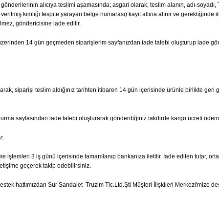
ta gönderilerinin alıcıya teslimi aşamasında; asgari olarak; teslim alanın, adı-soyad
erilmiş kimliği tespite yarayan belge numarası) kayıt altına alınır ve gerektiğinde il
lmez, göndericisine iade edilir.
hi üzerinden 14 gün geçmeden siparişlerim sayfanızdan iade talebi oluşturup iade g
ak, siparişi teslim aldığınız tarihten itibaren 14 gün içerisinde ürünle birlikte geri 
şturma sayfasından iade talebi oluşturarak gönderdiğiniz takdirde kargo ücreti ödem
z.
e işlemleri 3 iş günü içerisinde tamamlanıp bankanıza iletilir. İade edilen tutar, ort
etişime geçerek takip edebilirsiniz.
tek hattımızdan Sur Sandalet Truzim Tic.Ltd.Şti Müşteri İlişkileri Merkezi'mize dest