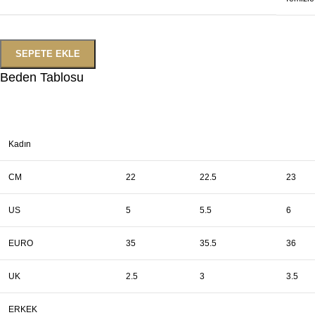
SEPETE EKLE
Beden Tablosu
Kadın
CM
22
22.5
23
US
5
5.5
6
EURO
35
35.5
36
UK
2.5
3
3.5
ERKEK