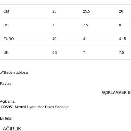
CM
25
25.5
26
US
7
7.5
8
EURO
40
41
41.5
UK
6.5
7
7.5
Beden tablosu
Paylaş:
AÇIKLAMA
EK B
Açıklama
J005951 Merrell Hydro Moc Erkek Sandalet
Ek bilgi
AĞIRLIK