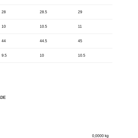
28
28.5
29
10
10.5
11
44
44.5
45
9.5
10
10.5
ADE
0,0000 kg