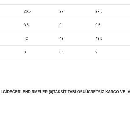
26.5
27
27.5
8.5
9
9.5
42
43
43.5
8
8.5
9
ILGI
DEĞERLENDIRMELER (0)
TAKSIT TABLOSU
ÜCRETSIZ KARGO VE İ