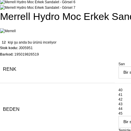
Merrell Hydro Moc Erkek San
12
kişi şu anda bu ürünü inceliyor
Stok kodu:
J005951
Barkod:
195019826519
Sarı
RENK
40
41
42
43
BEDEN
44
45
Temizle