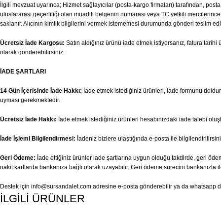
İlgili mevzuat uyarınca; Hizmet sağlayıcılar (posta-kargo firmaları) tarafından, pos
uluslararası geçerliliği olan muadili belgenin numarası veya TC yetkili mercilerince v
saklanır. Alıcının kimlik bilgilerini vermek istememesi durumunda gönderi teslim edi
Ücretsiz İade Kargosu:
Satın aldığınız ürünü iade etmek istiyorsanız, fatura tari
olarak gönderebilirsiniz.
İADE ŞARTLARI
14 Gün İçerisinde İade Hakkı:
İade etmek istediğiniz ürünleri, iade formunu doldurar
uyması gerekmektedir.
Ücretsiz İade Hakkı:
İade etmek istediğiniz ürünleri hesabınızdaki iade talebi olu
İade İşlemi Bilgilendirmesi:
İadeniz bizlere ulaştığında e-posta ile bilgilendirilirsini
Geri Ödeme:
İade ettiğiniz ürünler iade şartlarına uygun olduğu takdirde, geri ödem
nakit kartlarda bankanıza bağlı olarak uzayabilir. Geri ödeme sürecini bankanızla il
Destek için
info@sursandalet.com
adresine e-posta gönderebilir ya da whatsapp des
İLGİLİ ÜRÜNLER