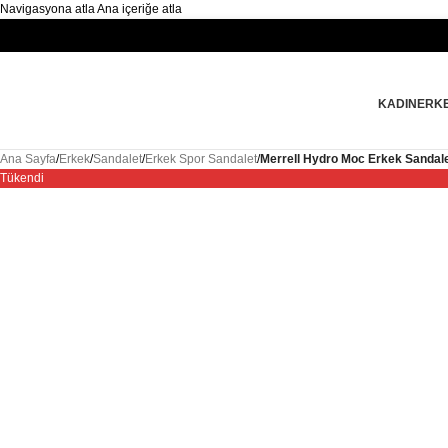
Navigasyona atla
Ana içeriğe atla
KADIN
ERK
Ana Sayfa
/
Erkek
/
Sandalet
/
Erkek Spor Sandalet
/
Merrell Hydro Moc Erkek Sandal
Tükendi