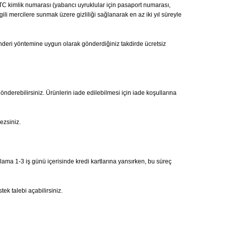
ı, TC kimlik numarası (yabancı uyruklular için pasaport numarası,
gili mercilere sunmak üzere gizliliği sağlanarak en az iki yıl süreyle
önderi yöntemine uygun olarak gönderdiğiniz takdirde ücretsiz
gönderebilirsiniz. Ürünlerin iade edilebilmesi için iade koşullarına
ezsiniz.
alama 1-3 iş günü içerisinde kredi kartlarına yansırken, bu süreç
ek talebi açabilirsiniz.