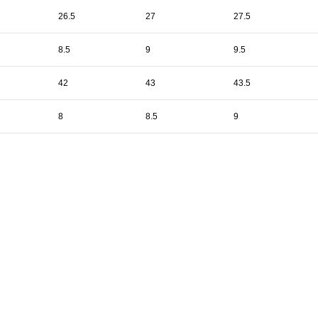
26.5
27
27.5
8.5
9
9.5
42
43
43.5
8
8.5
9
ILGI
DEĞERLENDIRMELER (0)
TAKSIT TABLOSU
ÜCRETSIZ KARGO VE İ
ri Parmak Arası Sandalet!
r.
ar.