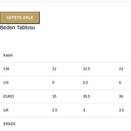
SEPETE EKLE
Beden Tablosu
Kadın
CM
22
22.5
23
US
5
5.5
6
EURO
35
35.5
36
UK
2.5
3
3.5
ERKEK