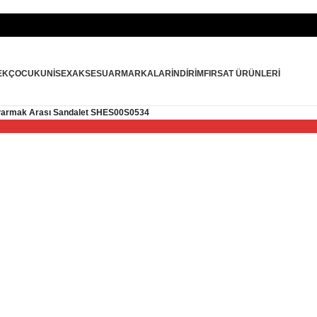
EK
ÇOCUK
UNISEX
AKSESUAR
MARKALAR
İNDIRIM
FIRSAT ÜRÜNLERI
 Parmak Arası Sandalet SHES00S0534