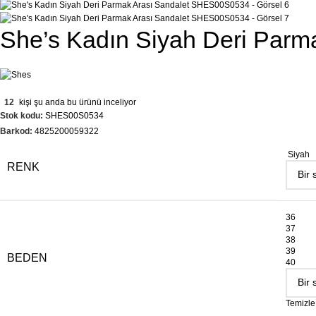
She’s Kadın Siyah Deri Par
12
kişi şu anda bu ürünü inceliyor
Stok kodu:
SHES00S0534
Barkod:
4825200059322
Siyah
RENK
36
37
38
39
BEDEN
40
Temizle