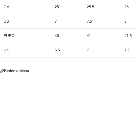
CM
25
25.5
26
US
7
7.5
8
EURO
40
41
41.5
UK
6.5
7
7.5
Beden tablosu
Paylaş:
AÇIKLAMA
EK B
Açıklama
– Yaz aylarının vazgeçilmezi olan şık ve rahat tasarımına sahip Shes Kadın Bej De
– Yüksek kaliteli deri malzemeyle üretilmiş, dayanıklı ve uzun ömürlü kullanım suna
– Ayak sağlığını ön planda tutan ergonomik yapısıyla konforlu adımlar atmanızı sağl