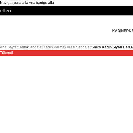
Navigasyona atla
Ana içeriğe atla
KADIN
ERK
Ana Sayfa
/
Kadın
/
Sandalet
/
Kadın Parmak Arası Sandalet
/
She’s Kadın Siyah Deri
Tükendi