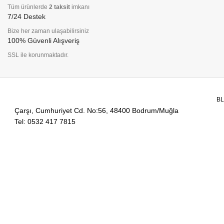
Tüm ürünlerde
2 taksit
imkanı
7/24 Destek
Bize her zaman ulaşabilirsiniz
100% Güvenli Alışveriş
SSL ile korunmaktadır.
B
Çarşı, Cumhuriyet Cd. No:56, 48400 Bodrum/Muğla
Tel: 0532 417 7815