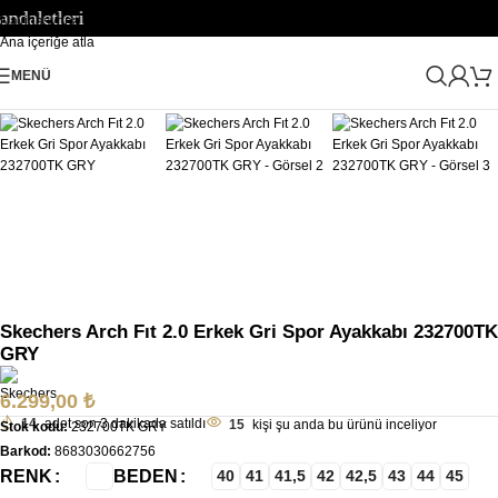
letleri
Navigasyona atla
Ana içeriğe atla
Büyütmek için tıklayın
MENÜ
Ana Sayfa
/
Erkek
/
Ayakkabı Erkek
/
Erkek Spor Ayakkabı Sneaker
Skechers Arch Fıt 2.0 Erkek Gri Spor Ayakkabı 232700TK
GRY
6.299,00
₺
14
adet son 3 dakikada satıldı
15
kişi şu anda bu ürünü inceliyor
Stok kodu:
232700TK GRY
Barkod:
8683030662756
RENK
BEDEN
40
41
41,5
42
42,5
43
44
45