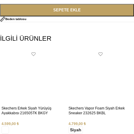
SEPETE EKLE
Beden tablosu
İLGİLİ ÜRÜNLER
Skechers Erkek Siyah Yürüyüş
Skechers Vapor Foam Siyah Erkek
Ayakkabısı 216505TK BKGY
Sneaker 232625 BKBL
4.599,00
₺
4.799,00
₺
Siyah